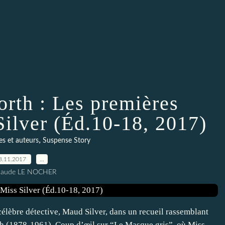
orth : Les premières
Silver (Éd.10-18, 2017)
,
es et auteurs
Suspense Story
8.11.2017
…
Claude LE NOCHER
élèbre détective, Maud Silver, dans un recueil rassemblant
rth (1878-1961). Coup d’œil sur “Le Masque gris”, où Miss