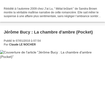
Réédité à l’automne 2009 chez J’ai Lu, “ Métal brûlant ” de Sandra Brown
montre la véritable maîtrise narrative de cette romancière. Elle sait mêler le
suspense à une affaire plus sentimentale, sans négliger l’ambiance sombre
qui règne ici. Destiny est...
Jérôme Bucy : La chambre d'ambre (Pocket)
Publié le 07/01/2010 à 07:54
Par
Claude LE NOCHER