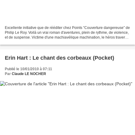
Excellente initiative que de rééditer chez Points “Couverture dangereuse” de
Philip Le Roy. Voilà un vrai roman d'aventures, plein de rythme, de violence,
et de suspense. Victime d'une machiavélique machination, le héros traverse
les pires périls en compagnie...
Erin Hart : Le chant des corbeaux (Pocket)
Publié le 10/01/2010 à 07:11
Par
Claude LE NOCHER