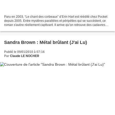
Paru en 2003, “Le chant des corbeaux” d’Erin Hart est réédité chez Pocket
depuis 2005. Entre mystères parallèles et péripéties qui se succèdent, ce
roman s'avère réellement captivant. Il arrive qu’on retrouve des cadavres
assez bien conservés dans les...
Sandra Brown : Métal brûlant (J'ai Lu)
Publié le 09/01/2010 à 07:16
Par
Claude LE NOCHER