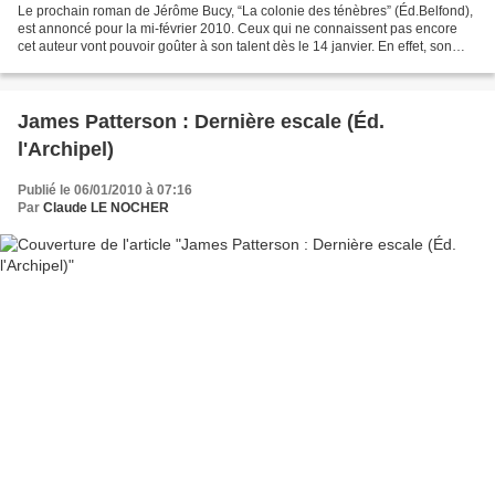
Le prochain roman de Jérôme Bucy, “La colonie des ténèbres” (Éd.Belfond),
est annoncé pour la mi-février 2010. Ceux qui ne connaissent pas encore
cet auteur vont pouvoir goûter à son talent dès le 14 janvier. En effet, son
précédent suspense “La chambre...
James Patterson : Dernière escale (Éd.
l'Archipel)
Publié le 06/01/2010 à 07:16
Par
Claude LE NOCHER