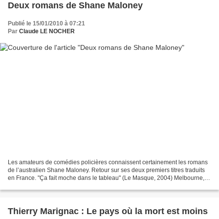
Deux romans de Shane Maloney
Publié le 15/01/2010 à 07:21
Par
Claude LE NOCHER
Les amateurs de comédies policières connaissent certainement les romans
de l’australien Shane Maloney. Retour sur ses deux premiers titres traduits
en France. "Ça fait moche dans le tableau" (Le Masque, 2004) Melbourne,
1989. Murray Whelan est le conseiller...
Thierry Marignac : Le pays où la mort est moins