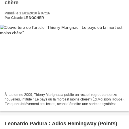
chère
Publié le 13/01/2010 à 07:16
Par
Claude LE NOCHER
À l’automne 2009, Thierry Marignac a publié un recueil regroupant onze
nouvelles, intitulé " Le pays où la mort est moins chère" (Éd.Moisson Rouge).
Évoquons brièvement ces textes, avant d’émettre une sorte de synthèse.
“9.79”. B.J. est un athlète qui...
Leonardo Padura : Adios Hemingway (Points)