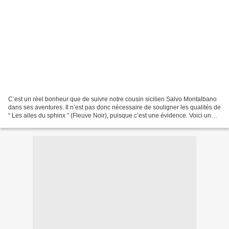
C’est un réel bonheur que de suivre notre cousin sicilien Salvo Montalbano
dans ses aventures. Il n’est pas donc nécessaire de souligner les qualités de
“ Les ailes du sphinx ” (Fleuve Noir), puisque c’est une évidence. Voici un
petit résumé du nouveau...