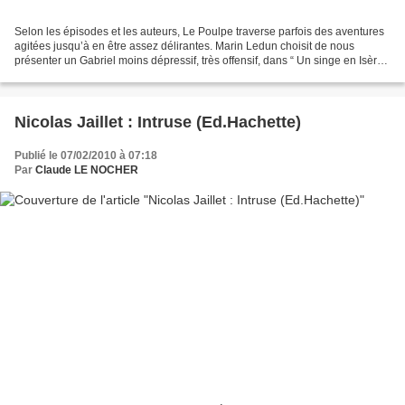
Selon les épisodes et les auteurs, Le Poulpe traverse parfois des aventures
agitées jusqu’à en être assez délirantes. Marin Ledun choisit de nous
présenter un Gabriel moins dépressif, très offensif, dans “ Un singe en Isère ”
(Éd.Baleine). Une très bonne...
Nicolas Jaillet : Intruse (Ed.Hachette)
Publié le 07/02/2010 à 07:18
Par
Claude LE NOCHER