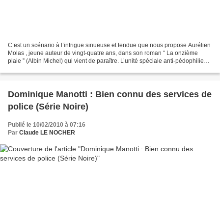
C’est un scénario à l’intrigue sinueuse et tendue que nous propose Aurélien
Molas , jeune auteur de vingt-quatre ans, dans son roman “ La onzième
plaie ” (Albin Michel) qui vient de paraître. L’unité spéciale anti-pédophilie
dirigée par le commissaire...
Dominique Manotti : Bien connu des services de
police (Série Noire)
Publié le 10/02/2010 à 07:16
Par
Claude LE NOCHER