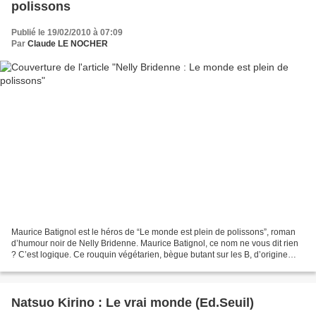
polissons
Publié le 19/02/2010 à 07:09
Par
Claude LE NOCHER
Maurice Batignol est le héros de “Le monde est plein de polissons”, roman
d’humour noir de Nelly Bridenne. Maurice Batignol, ce nom ne vous dit rien
? C’est logique. Ce rouquin végétarien, bègue butant sur les B, d’origine
belge, ne passe sans doute pas...
Natsuo Kirino : Le vrai monde (Ed.Seuil)