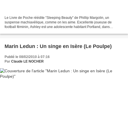
Le Livre de Poche réédite “Sleeping Beauty” de Phillip Margolin, un
suspense machiavélique, comme on les aime. Excellente joueuse de
football féminin, Ashley est une adolescente habitant Portland, dans
l’Oregon. Elle vit un premier drame quand, une nuit,...
Marin Ledun : Un singe en Isère (Le Poulpe)
Publié le 08/02/2010 à 07:16
Par
Claude LE NOCHER