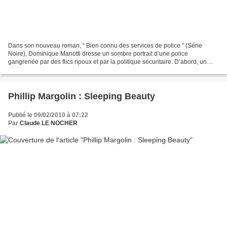
Dans son nouveau roman, “ Bien connu des services de police ” (Série
Noire), Dominique Manotti dresse un sombre portrait d’une police
gangrenée par des flics ripoux et par la politique sécuritaire. D’abord, un
petit résumé de l’intrigue. Dans la banlieue...
Phillip Margolin : Sleeping Beauty
Publié le 09/02/2010 à 07:22
Par
Claude LE NOCHER