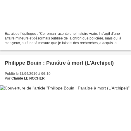
Extrait de l’épilogue : “Ce roman raconte une histoire vraie. Il s’agit d’une
affaire mineure et désormais oubliée de la chronique policière, mais qui à
mes yeux, au fur et à mesure que je faisais des recherches, a acquis la
lumière et le pathos d’une...
Philippe Bouin : Paraître à mort (L'Archipel)
Publié le 11/04/2010 à 06:10
Par
Claude LE NOCHER