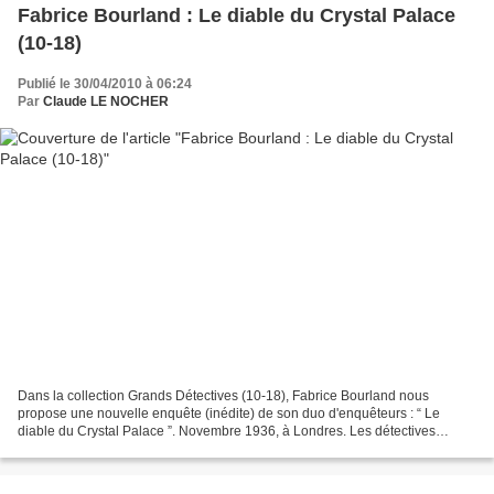
Fabrice Bourland : Le diable du Crystal Palace
(10-18)
Publié le 30/04/2010 à 06:24
Par
Claude LE NOCHER
Dans la collection Grands Détectives (10-18), Fabrice Bourland nous
propose une nouvelle enquête (inédite) de son duo d'enquêteurs : “ Le
diable du Crystal Palace ”. Novembre 1936, à Londres. Les détectives
Andrew Singleton et James Trelawney rentrent...