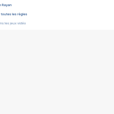
im Rayan
 toutes les règles
s les jeux vidéo
us choquant de Rockstar ? - Le scandale BULLY
e plus moche de Steam
du RÊVE tourne au CAUCHEMAR
pendant 8 heures
it… à tort
umiliés par un jeu vidéo
ire - Final Fantasy 8
ti un empire - Age of Empires
story DOFUS