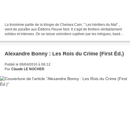
La troisième partie de la trilogie de Chelsea Cain, " Les héritiers du Mal" ,
vient de paraître aux Éditions Fleuve Noir. Il s’agit de thrillers véritablement
solides et intenses. On se laisse volontiers captiver par les intrigues, basées
sur le couple...
Alexandre Bonny : Les Rois du Crime (First Éd.)
Publié le 08/04/2010 à 06:12
Par
Claude LE NOCHER