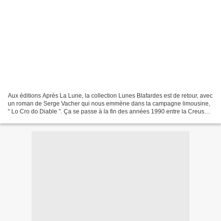
Aux éditions Après La Lune, la collection Lunes Blafardes est de retour, avec
un roman de Serge Vacher qui nous emmène dans la campagne limousine,
“ Lo Cro do Diable ”. Ça se passe à la fin des années 1990 entre la Creuse,
la Corrèze et la Vienne, sur...