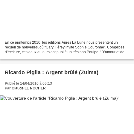
En ce printemps 2010, les éditions Après La Lune nous présentent un
recueil de nouvelles, où “Caryl Férey invite Sophie Couronne”. Complices
d’écriture, ces deux auteurs ont publié un très bon Poulpe, “D’amour et dope
fraîche” (voir ci-dessous). Ici,...
Ricardo Piglia : Argent brûlé (Zulma)
Publié le 14/04/2010 à 06:13
Par
Claude LE NOCHER