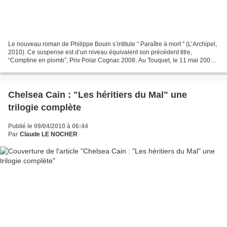
Le nouveau roman de Philippe Bouin s’intitule “ Paraître à mort ” (L’Archipel,
2010). Ce suspense est d’un niveau équivalent son précédent titre,
“Comptine en plomb”, Prix Polar Cognac 2008. Au Touquet, le 11 mai 2001.
Chef d’entreprise âgé de 35 ans,...
Chelsea Cain : "Les héritiers du Mal" une
trilogie complète
Publié le 09/04/2010 à 06:44
Par
Claude LE NOCHER