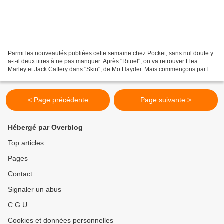
Parmi les nouveautés publiées cette semaine chez Pocket, sans nul doute y
a-t-il deux titres à ne pas manquer. Après "Rituel", on va retrouver Flea
Marley et Jack Caffery dans "Skin", de Mo Hayder. Mais commençons par le
roman d’un auteur français, Xavier-Marie...
< Page précédente
Page suivante >
Hébergé par Overblog
Top articles
Pages
Contact
Signaler un abus
C.G.U.
Cookies et données personnelles