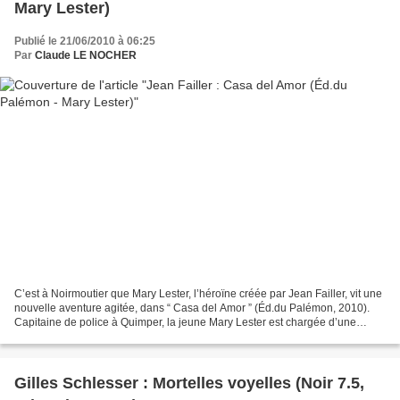
Mary Lester)
Publié le 21/06/2010 à 06:25
Par
Claude LE NOCHER
C’est à Noirmoutier que Mary Lester, l’héroïne créée par Jean Failler, vit une
nouvelle aventure agitée, dans “ Casa del Amor ” (Éd.du Palémon, 2010).
Capitaine de police à Quimper, la jeune Mary Lester est chargée d’une
discrète mission par son “ami”...
Gilles Schlesser : Mortelles voyelles (Noir 7.5,