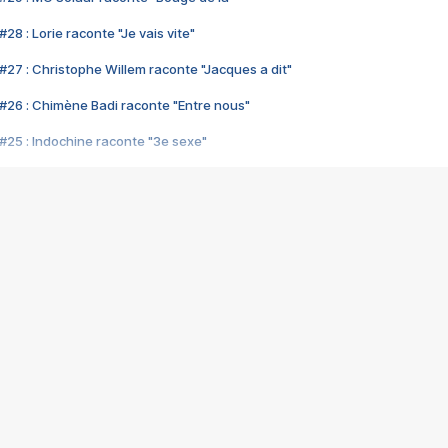
28 : Lorie raconte "Je vais vite"
#27 : Christophe Willem raconte "Jacques a dit"
#26 : Chimène Badi raconte "Entre nous"
#25 : Indochine raconte "3e sexe"
#24 : Zaho raconte "C'est chelou"
#23 : Patrick Bruel raconte "Au café des délices"
#22 : Kyo raconte "Le chemin"
#21 : Nolwenn Leroy raconte "Cassé"
#20 : Patrick Hernandez raconte "Born to be alive"
#19 : Lorie raconte "Près de moi"
#18 : Michael Jones raconte "A nos actes manqués" (avec Jean-Jacque
#17 : Khaled raconte "Aïcha"