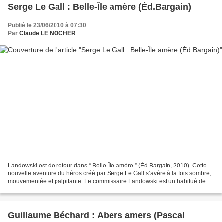
Serge Le Gall : Belle-Île amère (Éd.Bargain)
Publié le 23/06/2010 à 07:30
Par
Claude LE NOCHER
Landowski est de retour dans “ Belle-Île amère ” (Éd.Bargain, 2010). Cette
nouvelle aventure du héros créé par Serge Le Gall s’avère à la fois sombre,
mouvementée et palpitante. Le commissaire Landowski est un habitué des
affaires dangereuses. Telle cette...
Guillaume Béchard : Abers amers (Pascal