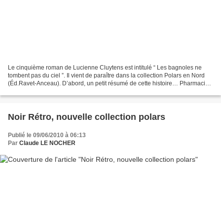
Le cinquième roman de Lucienne Cluytens est intitulé “ Les bagnoles ne
tombent pas du ciel ”. Il vient de paraître dans la collection Polars en Nord
(Éd.Ravet-Anceau). D’abord, un petit résumé de cette histoire… Pharmacien
quinquagénaire, Joseph Gallois...
Noir Rétro, nouvelle collection polars
Publié le 09/06/2010 à 06:13
Par
Claude LE NOCHER