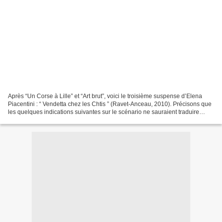
Après “Un Corse à Lille” et “Art brut”, voici le troisième suspense d’Elena
Piacentini : “ Vendetta chez les Chtis ” (Ravet-Anceau, 2010). Précisons que
les quelques indications suivantes sur le scénario ne sauraient traduire
l’ensemble de cette intrigue....