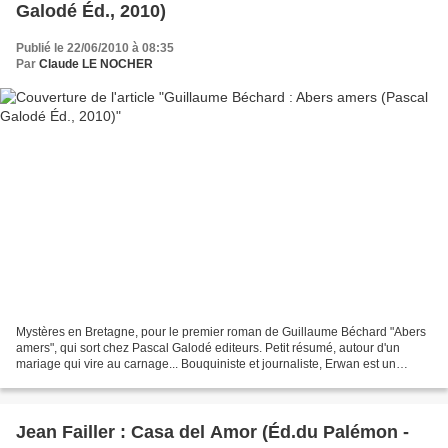
Galodé Éd., 2010)
Publié le 22/06/2010 à 08:35
Par
Claude LE NOCHER
Mystères en Bretagne, pour le premier roman de Guillaume Béchard "Abers
amers", qui sort chez Pascal Galodé editeurs. Petit résumé, autour d'un
mariage qui vire au carnage... Bouquiniste et journaliste, Erwan est un
rennais d’une cinquantaine d’années....
Jean Failler : Casa del Amor (Éd.du Palémon -