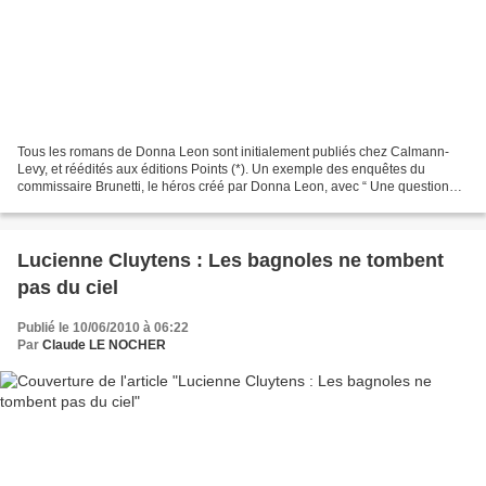
Tous les romans de Donna Leon sont initialement publiés chez Calmann-
Levy, et réédités aux éditions Points (*). Un exemple des enquêtes du
commissaire Brunetti, le héros créé par Donna Leon, avec “ Une question
d’honneur ” (Éd.Points). Venise. Le commissaire...
Lucienne Cluytens : Les bagnoles ne tombent
pas du ciel
Publié le 10/06/2010 à 06:22
Par
Claude LE NOCHER