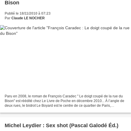
Bison
Publié le 18/11/2010 à 07:23
Par
Claude LE NOCHER
Paru en 2008, le roman de François Caradec " Le doigt coupé de la rue du
Bison" est réédité chez Le Livre de Poche en décembre 2010... À l’angle de
deux rues, le bistrot Le Boyard est le centre de ce quartier de Paris,
quelques années après la fin de...
Michel Leydier : Sex shot (Pascal Galodé Éd.)