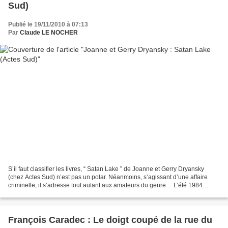
Sud)
Publié le 19/11/2010 à 07:13
Par
Claude LE NOCHER
S’il faut classifier les livres, “ Satan Lake ” de Joanne et Gerry Dryansky
(chez Actes Sud) n’est pas un polar. Néanmoins, s’agissant d’une affaire
criminelle, il s’adresse tout autant aux amateurs du genre… L’été 1984
marqua une étape capitale de sa...
François Caradec : Le doigt coupé de la rue du