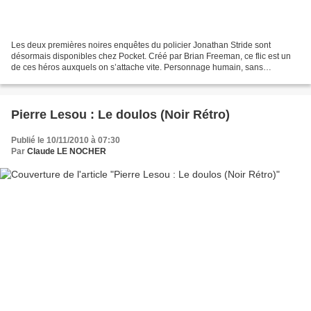
Les deux premières noires enquêtes du policier Jonathan Stride sont
désormais disponibles chez Pocket. Créé par Brian Freeman, ce flic est un
de ces héros auxquels on s’attache vite. Personnage humain, sans
certitudes acquises, il tente d’approcher la...
Pierre Lesou : Le doulos (Noir Rétro)
Publié le 10/11/2010 à 07:30
Par
Claude LE NOCHER