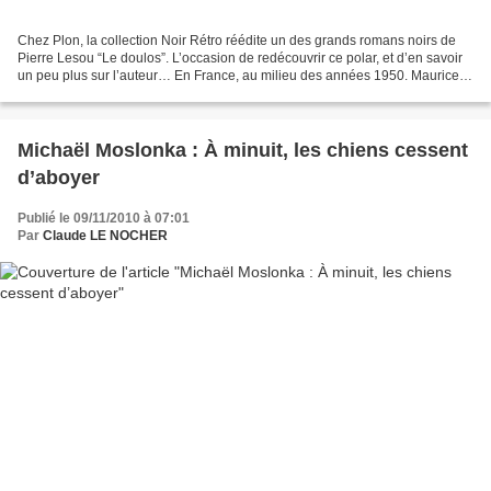
Chez Plon, la collection Noir Rétro réédite un des grands romans noirs de
Pierre Lesou “Le doulos”. L’occasion de redécouvrir ce polar, et d’en savoir
un peu plus sur l’auteur… En France, au milieu des années 1950. Maurice
Faugel, dit Maur, est sorti...
Michaël Moslonka : À minuit, les chiens cessent
d’aboyer
Publié le 09/11/2010 à 07:01
Par
Claude LE NOCHER