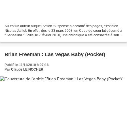
S'il est un auteur auquel Action-Suspense a accordé des pages, c'est bien
Nicolas Jaillet. En effet, dès le 23 mars 2008, un Coup de cœur fut décerné à
" Sansalina " . Puis, le 7 février 2010, une chronique a été consacrée à son
roman " Intruse" . Ensuite,...
Brian Freeman : Las Vegas Baby (Pocket)
Publié le 11/11/2010 à 07:16
Par
Claude LE NOCHER