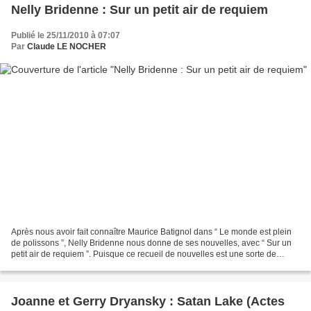
Nelly Bridenne : Sur un petit air de requiem
Publié le 25/11/2010 à 07:07
Par
Claude LE NOCHER
Après nous avoir fait connaître Maurice Batignol dans “ Le monde est plein
de polissons ”, Nelly Bridenne nous donne de ses nouvelles, avec “ Sur un
petit air de requiem ”. Puisque ce recueil de nouvelles est une sorte de
“musée vivant”, ça mérite une...
Joanne et Gerry Dryansky : Satan Lake (Actes