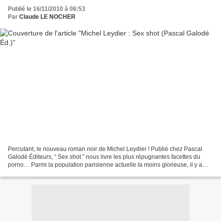
Publié le 16/11/2010 à 06:53
Par
Claude LE NOCHER
Percutant, le nouveau roman noir de Michel Leydier ! Publié chez Pascal
Galodé Éditeurs, “ Sex shot ” nous livre les plus répugnantes facettes du
porno… Parmi la population parisienne actuelle la moins glorieuse, il y a
Max. Le bizness de Max, ce sont...