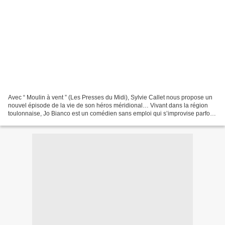
Avec “ Moulin à vent ” (Les Presses du Midi), Sylvie Callet nous propose un
nouvel épisode de la vie de son héros méridional… Vivant dans la région
toulonnaise, Jo Bianco est un comédien sans emploi qui s’improvise parfois
détective amateur. Venant d’hériter...