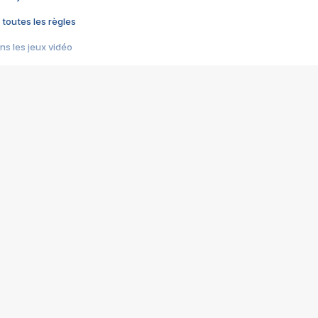
 toutes les règles
s les jeux vidéo
us choquant de Rockstar ? - Le scandale BULLY
e plus moche de Steam
du RÊVE tourne au CAUCHEMAR
pendant 8 heures
it… à tort
umiliés par un jeu vidéo
ire - Final Fantasy 8
ti un empire - Age of Empires
story DOFUS
tard, il crée l'un des pires jeux de tous les temps, MindsEye.