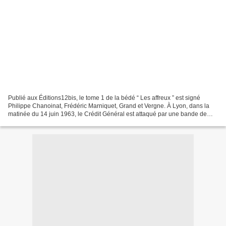
Publié aux Éditions12bis, le tome 1 de la bédé “ Les affreux ” est signé
Philippe Chanoinat, Frédéric Marniquet, Grand et Vergne. À Lyon, dans la
matinée du 14 juin 1963, le Crédit Général est attaqué par une bande de
gangsters armés. Parce qu’un client...