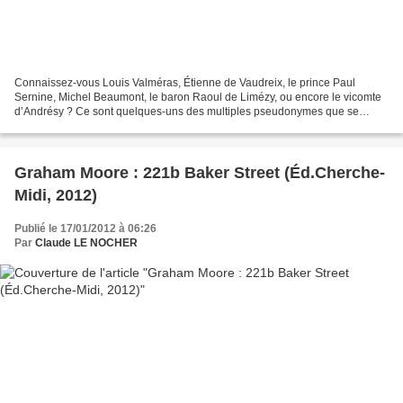
Connaissez-vous Louis Valméras, Étienne de Vaudreix, le prince Paul
Sernine, Michel Beaumont, le baron Raoul de Limézy, ou encore le vicomte
d’Andrésy ? Ce sont quelques-uns des multiples pseudonymes que se
choisit Arsène Lupin pour berner ses interlocuteurs....
Graham Moore : 221b Baker Street (Éd.Cherche-
Midi, 2012)
Publié le 17/01/2012 à 06:26
Par
Claude LE NOCHER