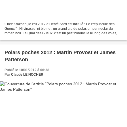
Chez Krakoen, le cru 2012 d’Hervé Sard est intitulé “ Le crépuscule des
Gueux ” . Ni vinasse, ni bibine : un grand cru du polar, un pur nectar du
roman noir. Le Quai des Gueux, c’est un petit bidonville le long des voies, du
côté de Chaville. Quelques...
Polars poches 2012 : Martin Provost et James
Patterson
Publié le 10/01/2012 à 06:38
Par
Claude LE NOCHER