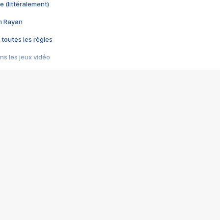
e (littéralement)
im Rayan
 toutes les règles
s les jeux vidéo
us choquant de Rockstar ? - Le scandale BULLY
e plus moche de Steam
du RÊVE tourne au CAUCHEMAR
pendant 8 heures
it… à tort
umiliés par un jeu vidéo
ire - Final Fantasy 8
ti un empire - Age of Empires
story DOFUS