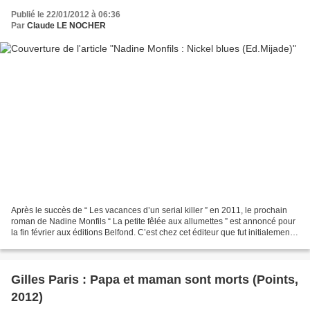
Publié le 22/01/2012 à 06:36
Par
Claude LE NOCHER
Après le succès de “ Les vacances d’un serial killer ” en 2011, le prochain
roman de Nadine Monfils “ La petite fêlée aux allumettes ” est annoncé pour
la fin février aux éditions Belfond. C’est chez cet éditeur que fut initialement
publié en 2008 “ Nickel...
Gilles Paris : Papa et maman sont morts (Points,
2012)