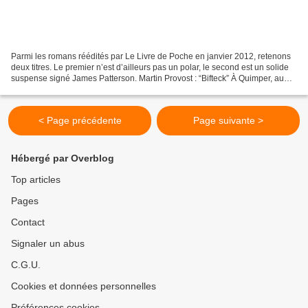
Parmi les romans réédités par Le Livre de Poche en janvier 2012, retenons
deux titres. Le premier n’est d’ailleurs pas un polar, le second est un solide
suspense signé James Patterson. Martin Provost : “Bifteck” À Quimper, au
début du 20e siècle, la boucherie...
< Page précédente
Page suivante >
Hébergé par Overblog
Top articles
Pages
Contact
Signaler un abus
C.G.U.
Cookies et données personnelles
Préférences cookies