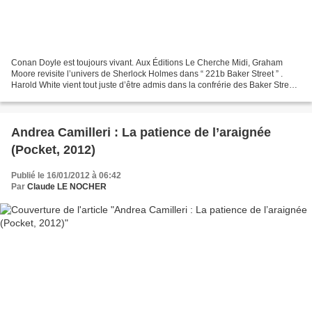
Conan Doyle est toujours vivant. Aux Éditions Le Cherche Midi, Graham
Moore revisite l’univers de Sherlock Holmes dans “ 221b Baker Street ” .
Harold White vient tout juste d’être admis dans la confrérie des Baker Street
Irregulars, les plus savants admirateurs...
Andrea Camilleri : La patience de l’araignée
(Pocket, 2012)
Publié le 16/01/2012 à 06:42
Par
Claude LE NOCHER