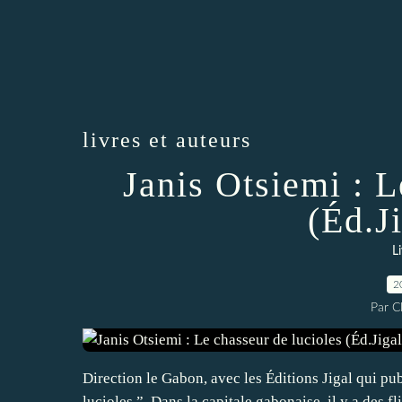
livres et auteurs
Janis Otsiemi : L
(Éd.J
L
2
Par 
Direction le Gabon, avec les Éditions Jigal qui pu
lucioles ”. Dans la capitale gabonaise, il y a des 