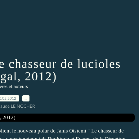
e chasseur de lucioles
igal, 2012)
ivres et auteurs
0.02.2012
…
Claude LE NOCHER
blient le nouveau polar de Janis Otsiemi “ Le chasseur de
flics consciencieux tels Boukinda et Evame, de la Direction