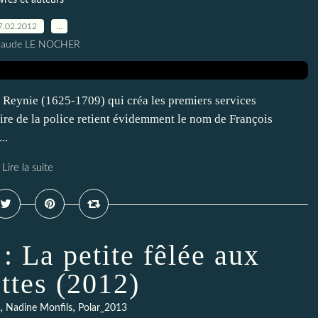
ivres et auteurs
7.02.2012
…
Claude LE NOCHER
a Reynie (1625-1709) qui créa les premiers services
ire de la police retient évidemment le nom de François
..
Lire la suite
: La petite fêlée aux
ttes (2012)
,
,
Nadine Monfils
Polar_2013