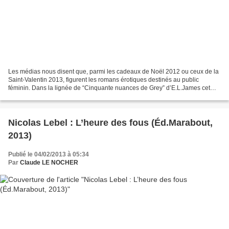
Les médias nous disent que, parmi les cadeaux de Noël 2012 ou ceux de la
Saint-Valentin 2013, figurent les romans érotiques destinés au public
féminin. Dans la lignée de “Cinquante nuances de Grey” d’E.L.James cet
automne, on a vu fleurir dans les points...
Nicolas Lebel : L’heure des fous (Éd.Marabout,
2013)
Publié le 04/02/2013 à 05:34
Par
Claude LE NOCHER