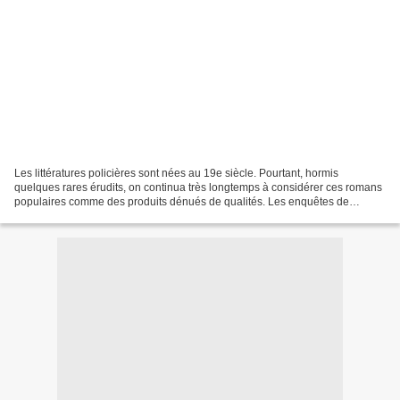
Les littératures policières sont nées au 19e siècle. Pourtant, hormis
quelques rares érudits, on continua très longtemps à considérer ces romans
populaires comme des produits dénués de qualités. Les enquêtes de
Sherlock Holmes ou de Jules Maigret restaient...