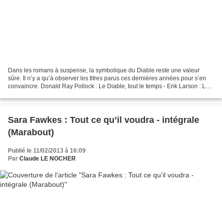
Dans les romans à suspense, la symbolique du Diable reste une valeur
sûre. Il n’y a qu’à observer les titres parus ces dernières années pour s’en
convaincre. Donald Ray Pollock : Le Diable, tout le temps - Erik Larson : Le
Diable dans la ville blanche...
Sara Fawkes : Tout ce qu’il voudra - intégrale
(Marabout)
Publié le 11/02/2013 à 16:09
Par
Claude LE NOCHER