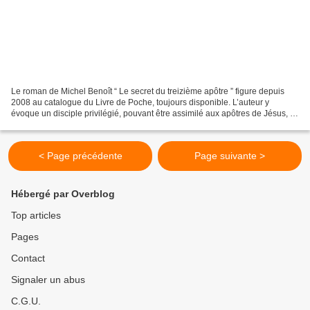
Le roman de Michel Benoît “ Le secret du treizième apôtre ” figure depuis
2008 au catalogue du Livre de Poche, toujours disponible. L’auteur y
évoque un disciple privilégié, pouvant être assimilé aux apôtres de Jésus, ce
qui ne paraît pas absurde. Qu’une...
< Page précédente
Page suivante >
Hébergé par Overblog
Top articles
Pages
Contact
Signaler un abus
C.G.U.