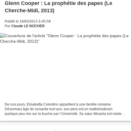
Glenn Cooper : La prophétie des papes (Le
Cherche-Midi, 2013)
Publié le 18/02/2013 à 05:58
Par
Claude LE NOCHER
De nos jours, Elisabetta Celestino appartient à une famille romaine.
Désormais âgé de soixante-huit ans, son père est un mathématicien
quelque peu mis sur la touche par l’Université. Sa sœur Micaela est médecin
en gastro-entérologie, à l’hôpital Sant’Andrea,...