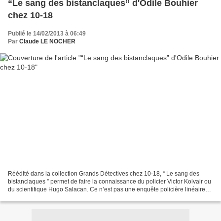
“Le sang des bistanclaques” d'Odile Bouhier
chez 10-18
Publié le 14/02/2013 à 06:49
Par
Claude LE NOCHER
Réédité dans la collection Grands Détectives chez 10-18, “ Le sang des
bistanclaques ” permet de faire la connaissance du policier Victor Kolvair ou
du scientifique Hugo Salacan. Ce n’est pas une enquête policière linéaire
que nous présente Odile Bouhier...