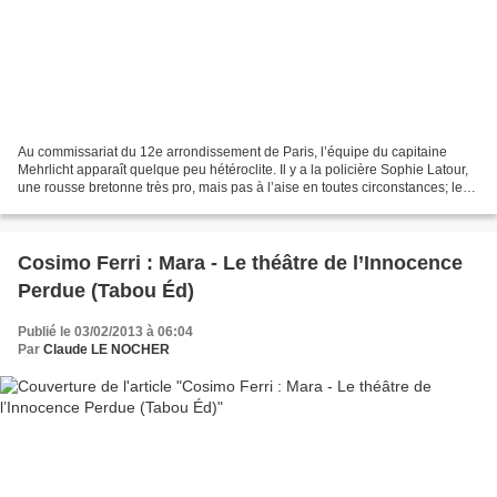
Au commissariat du 12e arrondissement de Paris, l’équipe du capitaine
Mehrlicht apparaît quelque peu hétéroclite. Il y a la policière Sophie Latour,
une rousse bretonne très pro, mais pas à l’aise en toutes circonstances; le
lieutenant Mickael Dossantos...
Cosimo Ferri : Mara - Le théâtre de l’Innocence
Perdue (Tabou Éd)
Publié le 03/02/2013 à 06:04
Par
Claude LE NOCHER