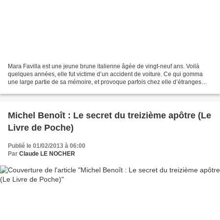
Mara Favilla est une jeune brune italienne âgée de vingt-neuf ans. Voilà
quelques années, elle fut victime d’un accident de voiture. Ce qui gomma
une large partie de sa mémoire, et provoque parfois chez elle d’étranges
visions. Mara est fiancée à Giacomo,...
Michel Benoît : Le secret du treizième apôtre (Le
Livre de Poche)
Publié le 01/02/2013 à 06:00
Par
Claude LE NOCHER