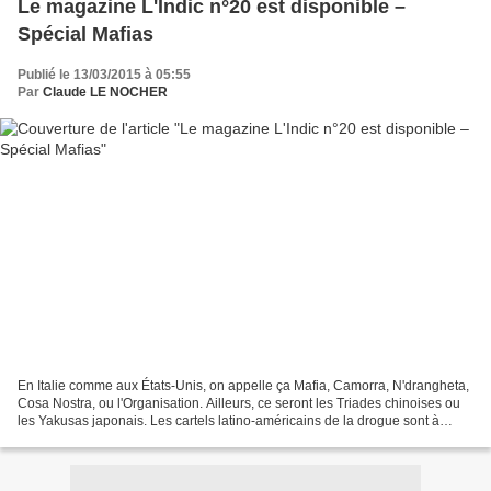
Le magazine L'Indic n°20 est disponible –
Spécial Mafias
Publié le 13/03/2015 à 05:55
Par
Claude LE NOCHER
En Italie comme aux États-Unis, on appelle ça Mafia, Camorra, N'drangheta,
Cosa Nostra, ou l'Organisation. Ailleurs, ce seront les Triades chinoises ou
les Yakusas japonais. Les cartels latino-américains de la drogue sont à
recenser parmi ces mafias....