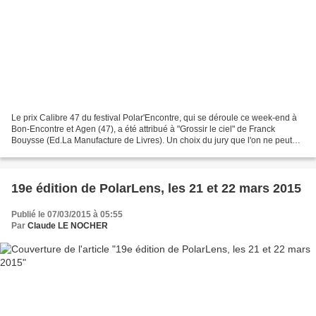
Le prix Calibre 47 du festival Polar'Encontre, qui se déroule ce week-end à
Bon-Encontre et Agen (47), a été attribué à "Grossir le ciel" de Franck
Bouysse (Ed.La Manufacture de Livres). Un choix du jury que l'on ne peut
qu'applaudir, car ce roman consacre...
19e édition de PolarLens, les 21 et 22 mars 2015
Publié le 07/03/2015 à 05:55
Par
Claude LE NOCHER