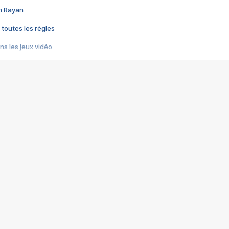
im Rayan
 toutes les règles
s les jeux vidéo
us choquant de Rockstar ? - Le scandale BULLY
e plus moche de Steam
du RÊVE tourne au CAUCHEMAR
pendant 8 heures
it… à tort
umiliés par un jeu vidéo
ire - Final Fantasy 8
ti un empire - Age of Empires
story DOFUS