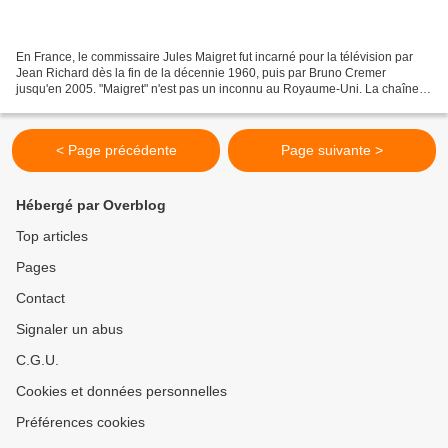
En France, le commissaire Jules Maigret fut incarné pour la télévision par
Jean Richard dès la fin de la décennie 1960, puis par Bruno Cremer
jusqu'en 2005. "Maigret" n'est pas un inconnu au Royaume-Uni. La chaîne
britannique ITV a annoncé qu'elle allait...
< Page précédente
Page suivante >
Hébergé par Overblog
Top articles
Pages
Contact
Signaler un abus
C.G.U.
Cookies et données personnelles
Préférences cookies