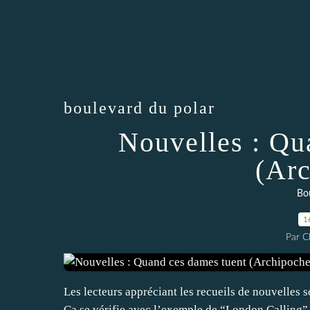
boulevard du polar
Nouvelles : Qu
(Arc
Bou
1
Par 
Les lecteurs appréciant les recueils de nouvelles 
Ça se vérifie avec l’exemple de “London Calling” 