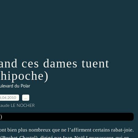
and ces dames tuent
hipoche)
levard du Polar
6.04.2010
…
Claude LE NOCHER
sont bien plus nombreux que ne l’affirment certains rabat-joie.
(Buchet-Chastel), dirigé par Jean-Noël Levavasseur, qui en