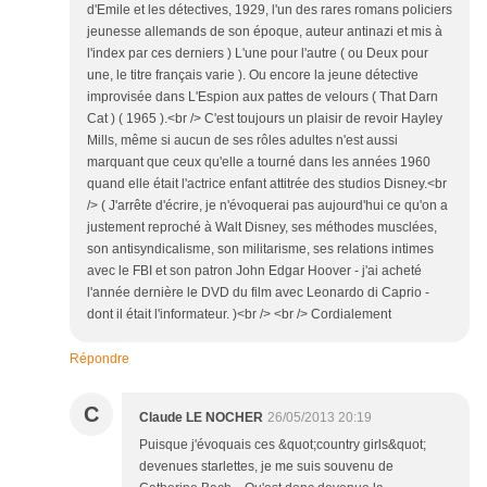
d'Emile et les détectives, 1929, l'un des rares romans policiers
jeunesse allemands de son époque, auteur antinazi et mis à
l'index par ces derniers ) L'une pour l'autre ( ou Deux pour
une, le titre français varie ). Ou encore la jeune détective
improvisée dans L'Espion aux pattes de velours ( That Darn
Cat ) ( 1965 ).<br /> C'est toujours un plaisir de revoir Hayley
Mills, même si aucun de ses rôles adultes n'est aussi
marquant que ceux qu'elle a tourné dans les années 1960
quand elle était l'actrice enfant attitrée des studios Disney.<br
/> ( J'arrête d'écrire, je n'évoquerai pas aujourd'hui ce qu'on a
justement reproché à Walt Disney, ses méthodes musclées,
son antisyndicalisme, son militarisme, ses relations intimes
avec le FBI et son patron John Edgar Hoover - j'ai acheté
l'année dernière le DVD du film avec Leonardo di Caprio -
dont il était l'informateur. )<br /> <br /> Cordialement
Répondre
C
Claude LE NOCHER
26/05/2013 20:19
Puisque j'évoquais ces &quot;country girls&quot;
devenues starlettes, je me suis souvenu de