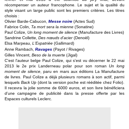
récompenser un auteur francophone. Le sujet et la qualité du
style visant un large public sont les premiers critères. Les titres
choisis :
Olivier Barde-Cabucon,
Messe noire
(Actes Sud)
Fabrice Colin,
Ta mort sera la mienne
(Sonatine)
Paul Colize,
Un long moment de silence
(Manufacture des Livres)
Sandrine Collette,
Des nœuds d'acier
(Denoël)
Elsa Marpeau,
L'Expatriée
(Gallimard)
Anne Rambach,
Ravages
(Payot / Rivages)
Gilles Vincent,
Beso de la muerte
(Jigal)
C'est l'auteur belge Paul Colize, qui s'est vu décerner le 22 mai
2013 le 2e prix Landerneau polar pour son roman
Un long
moment de silence
, paru en mars aux éditions La Manufacture
de livres. Paul Colize a déjà plusieurs romans à son actif, parmi
lesquels
Back Up
(
d
ont la version poche est rééditée chez Folio).
Il recevra la jolie somme de 6000 euros, et son livre bénéficiera
d’une campagne de publicité dans la presse offerte par les
Espaces culturels Leclerc.