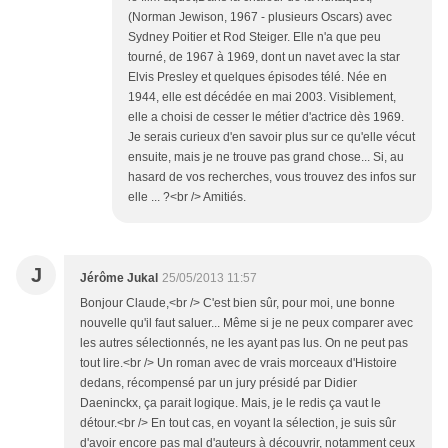
(Norman Jewison, 1967 - plusieurs Oscars) avec
Sydney Poitier et Rod Steiger. Elle n'a que peu
tourné, de 1967 à 1969, dont un navet avec la star
Elvis Presley et quelques épisodes télé. Née en
1944, elle est décédée en mai 2003. Visiblement,
elle a choisi de cesser le métier d'actrice dès 1969.
Je serais curieux d'en savoir plus sur ce qu'elle vécut
ensuite, mais je ne trouve pas grand chose... Si, au
hasard de vos recherches, vous trouvez des infos sur
elle ... ?<br /> Amitiés.
J
Jérôme Jukal
25/05/2013 11:57
Bonjour Claude,<br /> C'est bien sûr, pour moi, une bonne
nouvelle qu'il faut saluer... Même si je ne peux comparer avec
les autres sélectionnés, ne les ayant pas lus. On ne peut pas
tout lire.<br /> Un roman avec de vrais morceaux d'Histoire
dedans, récompensé par un jury présidé par Didier
Daeninckx, ça parait logique. Mais, je le redis ça vaut le
détour.<br /> En tout cas, en voyant la sélection, je suis sûr
d'avoir encore pas mal d'auteurs à découvrir, notamment ceux