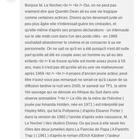
Bonjour M. Le Nocher,<br /> <br /> Oui, on ne peut pas
vraiment dire que Quentin Dean ait eu une vie tragique
comme certaines actrices. Disons qu'en devenant juste un
peu plus âgée elle n'intéressait guère les cinéastes, et
qu'elle-même d'après ses propres déclarations - un internaute
sur le site imdb.com dans l'un des posts cités - en 1968
souhaitait abandonner le cinéma et se consacrer à sa vie
personnelle. On ne sait ce qu'il en a été puisqu'il n'est dit nulle
part qu'elle ait été en couple avec un homme ou ait eu des
enfants.<br /> Il se trouve qu'elle est morte assez jeune à 59
ans, mais il n'est pas dit qu'elle ait eu une vie malheureuse
après 1969.<br /> <br /> A propos d'ancien jeune acteur, peut-
être n'avez-vous pas remarqué ne serait-ce qu'à cause de sa
diffusion tardive la nuit vers 2h00, le samedi sur TF1, la série
Vie sauvage qui se déroule en Afrique du Sud dans une
réserve animalière ?<br /> Le rôle de la mère de l'héroïne (
jouée par Amanda Holden, née en 1971 ) est interprété par
Hayley Mills, qui fut la Pollyanna ( d'après Eleanor Porter )
dans la version de 1960 ( l'année d'après votre naissance, M.
Le Nocher ) des studios Disney. Ou qui joua à elle seule les
rôles des deux jumelles dans La Fiancée de Papa ( A Parent's
Trap ) ( 1961 ) d'après le roman d'Erich Kästner ( l'auteur