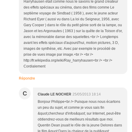
Harryhausen était comme nous le savons le grand créateur
des effets spéciaux au cinéma, dans des films comme Le
septième voyage de Sindbad ( 1958 ), avec le jeune acteur
Richard Eyer ( aussi vu dans La loi du Seigneur, 1956, avec
Gary Cooper ) dans le rôle du petit génie sorti de la lampe, ou
Jason et les Argonautes ( 1963 ) sur la quête de la Toison d'or,
avec la mémorable danse des squelettes.<br /> Longtemps
avant les effets spéciaux d'aujourd'hui, motion pictures, 3 D,
images de synthèse, etc. Avec par exemple le procédé de
prise de vues image par image.<br /> <br />
http://fr.wikipedia.org/wiki/Ray_harryhausen<br /> <br />
Cordialement
Répondre
C
Claude LE NOCHER
25/05/2013 18:14
Bonjour Philippe<br /> Puisque nous nous écartons
un peu du sujet, et comme je vous sais fin
&quot;chercheur d'infos&quot; sur Internet, peut-être
obtiendrez-vous de meilleurs résultats que moi.
Quentin Dean jouait le rôle de la jeune Delores dans
le film &quot;Dans la chaleur de la nuit&quot;