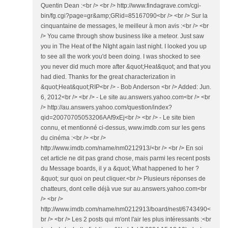
Quentin Dean :<br /> <br /> http://www.findagrave.com/cgi-
bin/fg.cgi?page=gr&amp;GRid=85167090<br /> <br /> Sur la
cinquantaine de messages, le meilleur à mon avis :<br /> <br
/> You came through show business like a meteor. Just saw
you in The Heat of the NIght again last night. I looked you up
to see all the work you'd been doing. I was shocked to see
you never did much more after &quot;Heat&quot; and that you
had died. Thanks for the great characterization in
&quot;Heat&quot;RIP<br /> - Bob Anderson <br /> Added: Jun.
6, 2012<br /> <br /> - Le site au.answers.yahoo.com<br /> <br
/> http://au.answers.yahoo.com/question/index?
qid=20070705053206AAf9xEj<br /> <br /> - Le site bien
connu, et mentionné ci-dessus, www.imdb.com sur les gens
du cinéma :<br /> <br />
http://www.imdb.com/name/nm0212913/<br /> <br /> En soi
cet article ne dit pas grand chose, mais parmi les recent posts
du Message boards, il y a &quot; What happened to her ?
&quot; sur quoi on peut cliquer.<br /> Plusieurs réponses de
chatteurs, dont celle déjà vue sur au.answers.yahoo.com<br
/> <br />
http://www.imdb.com/name/nm0212913/board/nest/6743490<
br /> <br /> Les 2 posts qui m'ont l'air les plus intéressants :<br