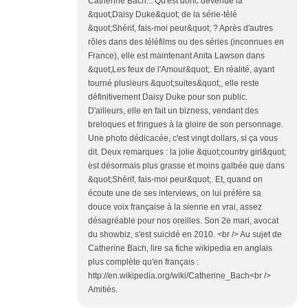
Catherine Bach... Qu'est donc devenue la
&quot;Daisy Duke&quot; de la série-télé
&quot;Shérif, fais-moi peur&quot; ? Après d'autres
rôles dans des téléfilms ou des séries (inconnues en
France), elle est maintenant Anita Lawson dans
&quot;Les feux de l'Amour&quot;. En réalité, ayant
tourné plusieurs &quot;suites&quot;, elle reste
définitivement Daisy Duke pour son public.
D'ailleurs, elle en fait un bizness, vendant des
breloques et fringues à la gloire de son personnage.
Une photo dédicacée, c'est vingt dollars, si ça vous
dit. Deux remarques : la jolie &quot;country girl&quot;
est désormais plus grasse et moins galbée que dans
&quot;Shérif, fais-moi peur&quot;. Et, quand on
écoute une de ses interviews, on lui préfère sa
douce voix française à la sienne en vrai, assez
désagréable pour nos oreilles. Son 2e mari, avocat
du showbiz, s'est suicidé en 2010. <br /> Au sujet de
Catherine Bach, lire sa fiche wikipedia en anglais
plus complète qu'en français :
http://en.wikipedia.org/wiki/Catherine_Bach<br />
Amitiés.