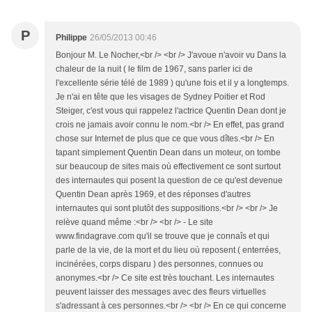
P
Philippe
26/05/2013 00:46
Bonjour M. Le Nocher,<br /> <br /> J'avoue n'avoir vu Dans la
chaleur de la nuit ( le film de 1967, sans parler ici de
l'excellente série télé de 1989 ) qu'une fois et il y a longtemps.
Je n'ai en tête que les visages de Sydney Poitier et Rod
Steiger, c'est vous qui rappelez l'actrice Quentin Dean dont je
crois ne jamais avoir connu le nom.<br /> En effet, pas grand
chose sur Internet de plus que ce que vous dîtes.<br /> En
tapant simplement Quentin Dean dans un moteur, on tombe
sur beaucoup de sites mais où effectivement ce sont surtout
des internautes qui posent la question de ce qu'est devenue
Quentin Dean après 1969, et des réponses d'autres
internautes qui sont plutôt des suppositions.<br /> <br /> Je
relève quand même :<br /> <br /> - Le site
www.findagrave.com qu'il se trouve que je connaîs et qui
parle de la vie, de la mort et du lieu où reposent ( enterrées,
incinérées, corps disparu ) des personnes, connues ou
anonymes.<br /> Ce site est très touchant. Les internautes
peuvent laisser des messages avec des fleurs virtuelles
s'adressant à ces personnes.<br /> <br /> En ce qui concerne