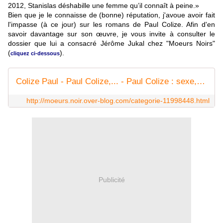
2012, Stanislas déshabille une femme qu’il connaît à peine.»
Bien que je le connaisse de (bonne) réputation, j'avoue avoir fait
l'impasse (à ce jour) sur les romans de Paul Colize. Afin d'en
savoir davantage sur son œuvre, je vous invite à consulter le
dossier que lui a consacré Jérôme Jukal chez "Moeurs Noirs"
(
).
cliquez ci-dessous
Colize Paul - Paul Colize,... - Paul Colize : sexe,... - Paul Colize sous... - Paul Colize au... - Mœurs Noires
http://moeurs.noir.over-blog.com/categorie-11998448.html
Publicité