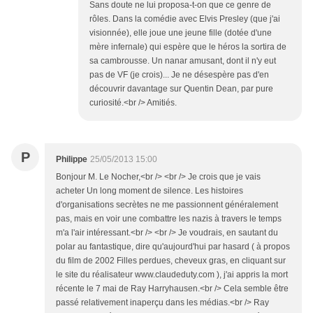
Sans doute ne lui proposa-t-on que ce genre de
rôles. Dans la comédie avec Elvis Presley (que j'ai
visionnée), elle joue une jeune fille (dotée d'une
mère infernale) qui espère que le héros la sortira de
sa cambrousse. Un nanar amusant, dont il n'y eut
pas de VF (je crois)... Je ne désespère pas d'en
découvrir davantage sur Quentin Dean, par pure
curiosité.<br /> Amitiés.
P
Philippe
25/05/2013 15:00
Bonjour M. Le Nocher,<br /> <br /> Je crois que je vais
acheter Un long moment de silence. Les histoires
d'organisations secrètes ne me passionnent généralement
pas, mais en voir une combattre les nazis à travers le temps
m'a l'air intéressant.<br /> <br /> Je voudrais, en sautant du
polar au fantastique, dire qu'aujourd'hui par hasard ( à propos
du film de 2002 Filles perdues, cheveux gras, en cliquant sur
le site du réalisateur www.claudeduty.com ), j'ai appris la mort
récente le 7 mai de Ray Harryhausen.<br /> Cela semble être
passé relativement inaperçu dans les médias.<br /> Ray