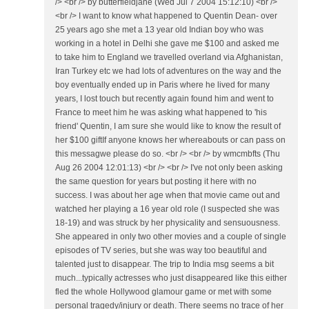
/> <br /> by butterfieldjane (Wed Jul 7 2004 15:12:10) <br />
<br /> I want to know what happened to Quentin Dean- over
25 years ago she met a 13 year old Indian boy who was
working in a hotel in Delhi she gave me $100 and asked me
to take him to England we travelled overland via Afghanistan,
Iran Turkey etc we had lots of adventures on the way and the
boy eventually ended up in Paris where he lived for many
years, I lost touch but recently again found him and went to
France to meet him he was asking what happened to 'his
friend' Quentin, I am sure she would like to know the result of
her $100 giftIf anyone knows her whereabouts or can pass on
this messagwe please do so. <br /> <br /> by wmcmbfts (Thu
Aug 26 2004 12:01:13) <br /> <br /> I've not only been asking
the same question for years but posting it here with no
success. I was about her age when that movie came out and
watched her playing a 16 year old role (I suspected she was
18-19) and was struck by her physicality and sensuousness.
She appeared in only two other movies and a couple of single
episodes of TV series, but she was way too beautiful and
talented just to disappear. The trip to India msg seems a bit
much...typically actresses who just disappeared like this either
fled the whole Hollywood glamour game or met with some
personal tragedy/injury or death. There seems no trace of her