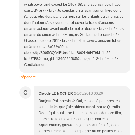
whatsoever and except for 1967-68, she seems not to have
existed/<br /> <br /> Je conclus en glissant sur un livre dont
j'ai peut-être déjà parlé ou non, sur les enfants du cinéma, et
dont l'auteur s'est évertué à retrouver la trace d'anciens
enfants acteurs ayant quitté le métier depuis.<br /> <br /> Les
enfants du cinéma<br /> François-Guillaume Lorrain<br />
Grasset, octobre 2011<br /> <br /> http://www.amazon.fr/Les-
enfants-du-cin%C3%A9ma-
ebook/dp/B005OQA4BU/ref=la_B004N6HT9M_1_2?
ie=UTF8&amp;qid=1369521585&amp;sr=1-2<br /> <br />
Cordialement
Répondre
C
Claude LE NOCHER
26/05/2013 06:20
Bonjour Philippe<br /> Oui, ce sont à peu près les
seules infos que j'aie obtenu aussi. <br /> Quentin
Dean (qui jouait une fille de seize ans dans ce film,
alors qu'elle en avait 22 ou 23) figurait ces
&quot;country girls&quot; de ces années-là, jolies
jeunes femmes de la campagne ou de petites villes.