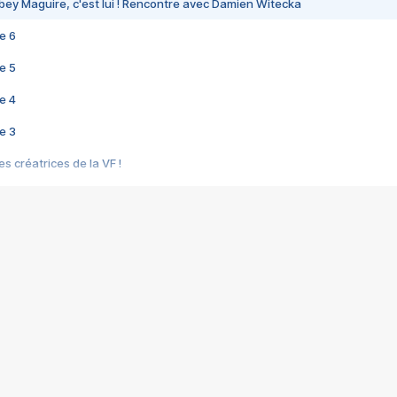
bey Maguire, c'est lui ! Rencontre avec Damien Witecka
e 6
e 5
e 4
e 3
s créatrices de la VF !
e 2
e 1
e Mektoub My Love arrive enfin ! Rencontre avec Shaïn Boumedine et Sal
i : après Toni en famille
elle réalise le bouleversant Dites lui que je l'aime
ais ! Rencontre autour de Vie privée de Rebecca Zlotowski
 de Marguerite, Grave... Rencontre avec Ella Rumpf