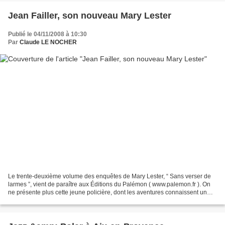
Jean Failler, son nouveau Mary Lester
Publié le 04/11/2008 à 10:30
Par
Claude LE NOCHER
Le trente-deuxième volume des enquêtes de Mary Lester, “ Sans verser de
larmes ”, vient de paraître aux Éditions du Palémon ( www.palemon.fr ). On
ne présente plus cette jeune policière, dont les aventures connaissent un
réel succès auprès du grand public....