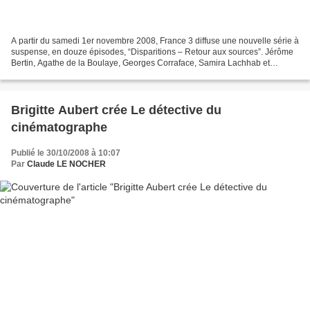
A partir du samedi 1er novembre 2008, France 3 diffuse une nouvelle série à
suspense, en douze épisodes, “Disparitions – Retour aux sources”. Jérôme
Bertin, Agathe de la Boulaye, Georges Corraface, Samira Lachhab et
Virginie Desarnauts figurent parmi...
Brigitte Aubert crée Le détective du
cinématographe
Publié le 30/10/2008 à 10:07
Par
Claude LE NOCHER