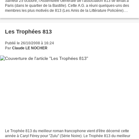
Samedi 25 octobre, l'Assemblée Générale de l'association 813 se tenait à
Paris (dans le quartier de la Bastille). Cette A.G. a réuni quelques-uns des
membres les plus motivés de 813 (Les Amis de la Littérature Policière).
Entre militants historiques et...
Les Trophées 813
Publié le 26/10/2008 à 16:24
Par
Claude LE NOCHER
Le Trophée 813 du meilleur roman francophone vient d'être décerné cette
année à Caryl Férey pour "Zulu" (Série Noire). Le Trophée 813 du meilleur