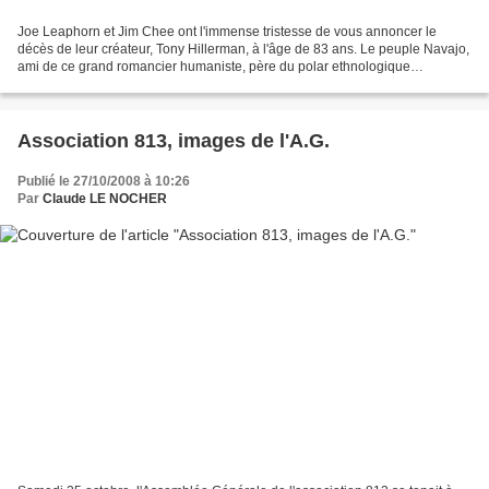
Joe Leaphorn et Jim Chee ont l'immense tristesse de vous annoncer le
décès de leur créateur, Tony Hillerman, à l'âge de 83 ans. Le peuple Navajo,
ami de ce grand romancier humaniste, père du polar ethnologique
américain, s'associe à ce deuil. Outre ses...
Association 813, images de l'A.G.
Publié le 27/10/2008 à 10:26
Par
Claude LE NOCHER