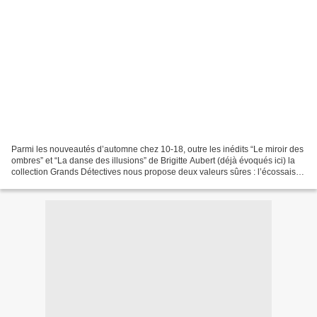
Parmi les nouveautés d’automne chez 10-18, outre les inédits “Le miroir des
ombres” et “La danse des illusions” de Brigitte Aubert (déjà évoqués ici) la
collection Grands Détectives nous propose deux valeurs sûres : l’écossais
Alexander McCall Smith et...