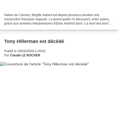
Native de Cannes, Brigitte Aubert est depuis plusieurs années une
romancière française majeure. Le grand public l'a découvert, entre autres,
grâce aux sombres mésaventures d'Elise Andrioli dans “La mort des bois”
(Seuil, 1996, Grand Prix de Littérature...
Tony Hillerman est décédé
Publié le 28/10/2008 à 09:01
Par
Claude LE NOCHER