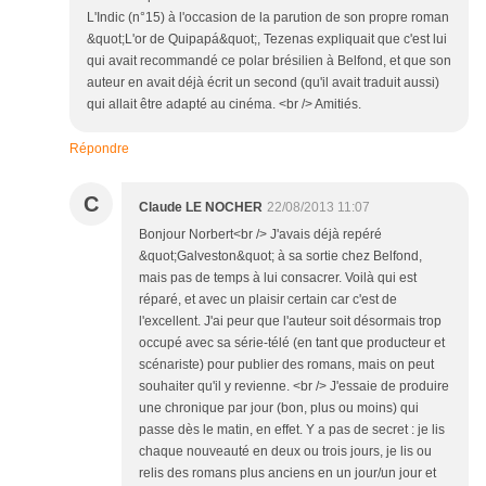
L'Indic (n°15) à l'occasion de la parution de son propre roman
&quot;L'or de Quipapá&quot;, Tezenas expliquait que c'est lui
qui avait recommandé ce polar brésilien à Belfond, et que son
auteur en avait déjà écrit un second (qu'il avait traduit aussi)
qui allait être adapté au cinéma. <br /> Amitiés.
Répondre
C
Claude LE NOCHER
22/08/2013 11:07
Bonjour Norbert<br /> J'avais déjà repéré
&quot;Galveston&quot; à sa sortie chez Belfond,
mais pas de temps à lui consacrer. Voilà qui est
réparé, et avec un plaisir certain car c'est de
l'excellent. J'ai peur que l'auteur soit désormais trop
occupé avec sa série-télé (en tant que producteur et
scénariste) pour publier des romans, mais on peut
souhaiter qu'il y revienne. <br /> J'essaie de produire
une chronique par jour (bon, plus ou moins) qui
passe dès le matin, en effet. Y a pas de secret : je lis
chaque nouveauté en deux ou trois jours, je lis ou
relis des romans plus anciens en un jour/un jour et