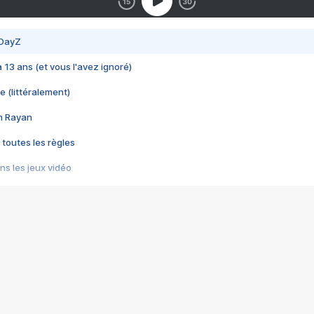
 DayZ
 a 13 ans (et vous l'avez ignoré)
e (littéralement)
im Rayan
 toutes les règles
s les jeux vidéo
us choquant de Rockstar ? - Le scandale BULLY
e plus moche de Steam
du RÊVE tourne au CAUCHEMAR
pendant 8 heures
it… à tort