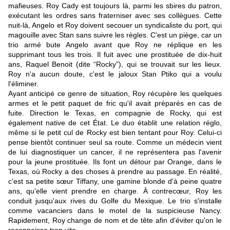
mafieuses. Roy Cady est toujours là, parmi les sbires du patron,
exécutant les ordres sans fraterniser avec ses collègues. Cette
nuit-là, Angelo et Roy doivent secouer un syndicaliste du port, qui
magouille avec Stan sans suivre les règles. C'est un piège, car un
trio armé bute Angelo avant que Roy ne réplique en les
supprimant tous les trois. Il fuit avec une prostituée de dix-huit
ans, Raquel Benoit (dite “Rocky”), qui se trouvait sur les lieux.
Roy n'a aucun doute, c'est le jaloux Stan Ptiko qui a voulu
l'éliminer.
Ayant anticipé ce genre de situation, Roy récupère les quelques
armes et le petit paquet de fric qu'il avait préparés en cas de
fuite. Direction le Texas, en compagnie de Rocky, qui est
également native de cet État. Le duo établit une relation réglo,
même si le petit cul de Rocky est bien tentant pour Roy. Celui-ci
pense bientôt continuer seul sa route. Comme un médecin vient
de lui diagnostiquer un cancer, il ne représentera pas l'avenir
pour la jeune prostituée. Ils font un détour par Orange, dans le
Texas, où Rocky a des choses à prendre au passage. En réalité,
c'est sa petite sœur Tiffany, une gamine blonde d'à peine quatre
ans, qu'elle vient prendre en charge. À contrecœur, Roy les
conduit jusqu'aux rives du Golfe du Mexique. Le trio s'installe
comme vacanciers dans le motel de la suspicieuse Nancy.
Rapidement, Roy change de nom et de tête afin d'éviter qu'on le