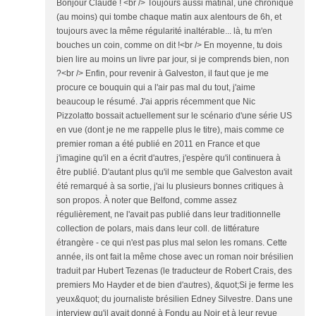
Bonjour Claude ! <br /> Toujours aussi matinal, une chronique
(au moins) qui tombe chaque matin aux alentours de 6h, et
toujours avec la même régularité inaltérable... là, tu m'en
bouches un coin, comme on dit !<br /> En moyenne, tu dois
bien lire au moins un livre par jour, si je comprends bien, non
?<br /> Enfin, pour revenir à Galveston, il faut que je me
procure ce bouquin qui a l'air pas mal du tout, j'aime
beaucoup le résumé. J'ai appris récemment que Nic
Pizzolatto bossait actuellement sur le scénario d'une série US
en vue (dont je ne me rappelle plus le titre), mais comme ce
premier roman a été publié en 2011 en France et que
j'imagine qu'il en a écrit d'autres, j'espère qu'il continuera à
être publié. D'autant plus qu'il me semble que Galveston avait
été remarqué à sa sortie, j'ai lu plusieurs bonnes critiques à
son propos. À noter que Belfond, comme assez
régulièrement, ne l'avait pas publié dans leur traditionnelle
collection de polars, mais dans leur coll. de littérature
étrangère - ce qui n'est pas plus mal selon les romans. Cette
année, ils ont fait la même chose avec un roman noir brésilien
traduit par Hubert Tezenas (le traducteur de Robert Crais, des
premiers Mo Hayder et de bien d'autres), &quot;Si je ferme les
yeux&quot; du journaliste brésilien Edney Silvestre. Dans une
interview qu'il avait donné à Fondu au Noir et à leur revue