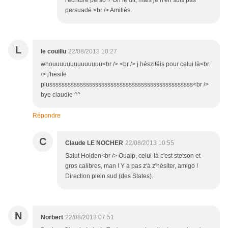
l'écriture perso ? On le dit, mais je n'en suis pas
persuadé.<br /> Amitiés.
L
le couillu
22/08/2013 10:27
whouuuuuuuuuuuuuu<br /> <br /> j hészitéis pour celui là<br
/> j'hesite
plusssssssssssssssssssssssssssssssssssssssssssssss<br />
bye claudie ^^
Répondre
C
Claude LE NOCHER
22/08/2013 10:55
Salut Holden<br /> Ouaip, celui-là c'est stetson et
gros calibres, man ! Y a pas z'à z'hésiter, amigo !
Direction plein sud (des States).
N
Norbert
22/08/2013 07:51