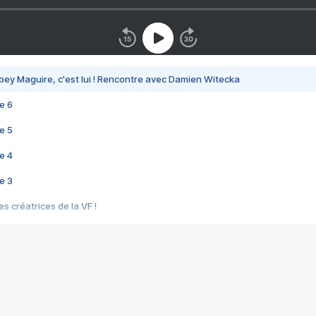
bey Maguire, c'est lui ! Rencontre avec Damien Witecka
e 6
e 5
e 4
e 3
s créatrices de la VF !
e 2
e 1
e Mektoub My Love arrive enfin ! Rencontre avec Shaïn Boumedine et Sal
i : après Toni en famille