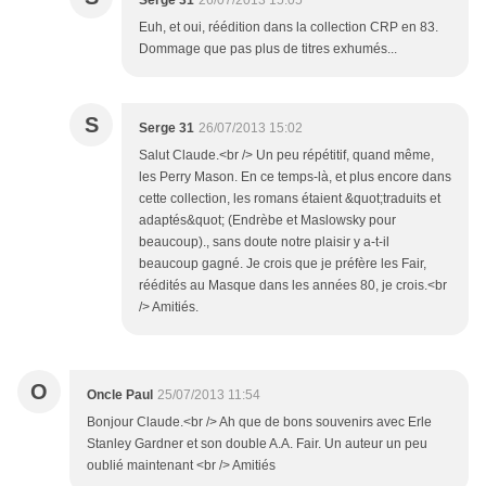
Serge 31
26/07/2013 15:05
Euh, et oui, réédition dans la collection CRP en 83.
Dommage que pas plus de titres exhumés...
S
Serge 31
26/07/2013 15:02
Salut Claude.<br /> Un peu répétitif, quand même,
les Perry Mason. En ce temps-là, et plus encore dans
cette collection, les romans étaient &quot;traduits et
adaptés&quot; (Endrèbe et Maslowsky pour
beaucoup)., sans doute notre plaisir y a-t-il
beaucoup gagné. Je crois que je préfère les Fair,
réédités au Masque dans les années 80, je crois.<br
/> Amitiés.
O
Oncle Paul
25/07/2013 11:54
Bonjour Claude.<br /> Ah que de bons souvenirs avec Erle
Stanley Gardner et son double A.A. Fair. Un auteur un peu
oublié maintenant <br /> Amitiés