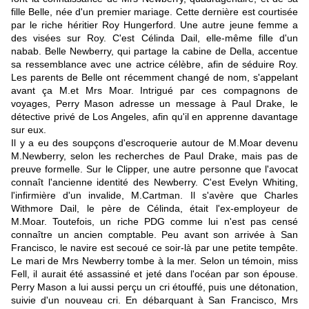
fille Belle, née d'un premier mariage. Cette dernière est courtisée
par le riche héritier Roy Hungerford. Une autre jeune femme a
des visées sur Roy. C'est Célinda Dail, elle-même fille d'un
nabab. Belle Newberry, qui partage la cabine de Della, accentue
sa ressemblance avec une actrice célèbre, afin de séduire Roy.
Les parents de Belle ont récemment changé de nom, s'appelant
avant ça M.et Mrs Moar. Intrigué par ces compagnons de
voyages, Perry Mason adresse un message à Paul Drake, le
détective privé de Los Angeles, afin qu'il en apprenne davantage
sur eux.
Il y a eu des soupçons d'escroquerie autour de M.Moar devenu
M.Newberry, selon les recherches de Paul Drake, mais pas de
preuve formelle. Sur le Clipper, une autre personne que l'avocat
connaît l'ancienne identité des Newberry. C'est Evelyn Whiting,
l'infirmière d'un invalide, M.Cartman. Il s'avère que Charles
Withmore Dail, le père de Célinda, était l'ex-employeur de
M.Moar. Toutefois, un riche PDG comme lui n'est pas censé
connaître un ancien comptable. Peu avant son arrivée à San
Francisco, le navire est secoué ce soir-là par une petite tempête.
Le mari de Mrs Newberry tombe à la mer. Selon un témoin, miss
Fell, il aurait été assassiné et jeté dans l'océan par son épouse.
Perry Mason a lui aussi perçu un cri étouffé, puis une détonation,
suivie d'un nouveau cri. En débarquant à San Francisco, Mrs