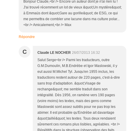
Bonjour Claude,<br /> Encore un auteur dont je n'ai rien lu !
J'ai trouvé récemment un lot de vieux &quot;Un mystère&quot;
à Emmaüs dont &quot;Gare au gorille&quot; de ESG, ce qui
me permettra de combler une lacune dans ma culture polar...
<br /> Amicalement,<br /> Max
Répondre
C
Claude LE NOCHER
26/07/2013 16:32
Salut Serge<br /> Parmi les traducteurs, outre
G.M.Dumoulin, M.B.Endrèbe et Igor Maslowski, il y
eut aussi M.Michel Tyl. Jusqu'en 1955 inclus, les
traductions restent autour de 220 pages, c'est-à-dire
sans trop d'adaptation. &quot;Visage de
rechange&quot; me semble traduit dans son
intégralité. Dès 1956, on ramène vers 190 pages
(voire moins) les textes, mais des gens comme
Maslowski sont assez subtils pour ne pas trop les
abimer. Il est probable qu'Endrèbe ait davantage
&quot;taillé&quot; les textes. Tous deux rendaient
sûrement ces romans plus lisibles, agréables. <br />
Répétitifs dans la structure (observation des faits,