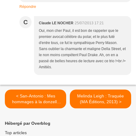
Répondre
C
Claude LE NOCHER
25/07/2013 17:21
Oui, mon cher Paul, il est bon de rappeler que le
premier avocat célèbre du polar, et le plus futé
d'entre tous, ce fut le sympathique Perry Mason.
Sans oublier la charmante et maligne Della Street, et
le non moins compétent Paul Drake. Ah, on en a
passé de belles heures de lecture avec ce trio !<br />
Amitiés.
< San-Antonio : Mes
Melinda Leigh : Traquée
hommages à la donzelle
(MA Éditions, 2013) >
(Pocket, 2013)
Hébergé par Overblog
Top articles