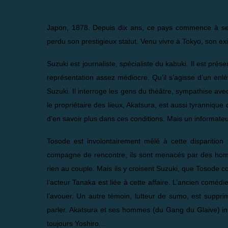
Japon, 1878. Depuis dix ans, ce pays commence à se 
perdu son prestigieux statut. Venu vivre à Tokyo, son exi
Suzuki est journaliste, spécialiste du kabuki. Il est prés
représentation assez médiocre. Qu’il s’agisse d’un enlèv
Suzuki. Il interroge les gens du théâtre, sympathise avec
le propriétaire des lieux, Akatsura, est aussi tyrannique 
d’en savoir plus dans ces conditions. Mais un informat
Tosode est involontairement mêlé à cette disparitio
compagne de rencontre, ils sont menacés par des homm
rien au couple. Mais ils y croisent Suzuki, que Tosode c
l’acteur Tanaka est liée à cette affaire. L’ancien comédi
l’avouer. Un autre témoin, lutteur de sumo, est suppri
parler. Akatsura et ses hommes (du Gang du Glaive
) i
toujours Yoshiro...