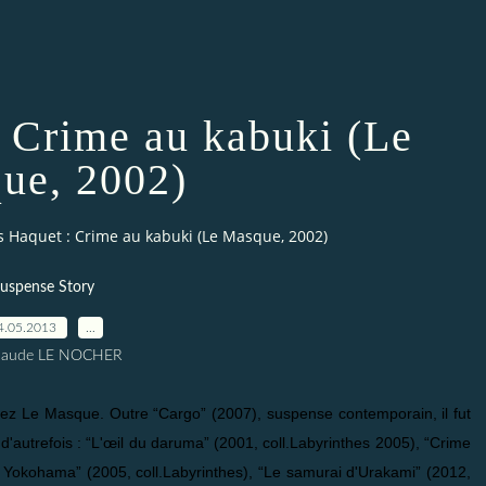
: Crime au kabuki (Le
ue, 2002)
s Haquet : Crime au kabuki (Le Masque, 2002)
uspense Story
4.05.2013
…
Claude LE NOCHER
chez Le Masque. Outre “Cargo” (2007), suspense contemporain, il fut
d'autrefois : “L'œil du daruma” (2001, coll.Labyrinthes 2005), “Crime
e Yokohama” (2005, coll.Labyrinthes), “Le samurai d'Urakami” (2012,