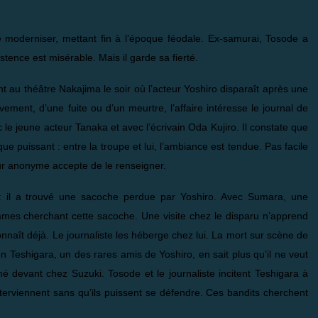
moderniser, mettant fin à l’époque féodale. Ex-samurai, Tosode a
stence est misérable. Mais il garde sa fierté.
ent au théâtre Nakajima le soir où l’acteur Yoshiro disparaît après une
ement, d’une fuite ou d’un meurtre, l’affaire intéresse le journal de
 le jeune acteur Tanaka et avec l’écrivain Oda Kujiro. Il constate que
que puissant : entre la troupe et lui, l’ambiance est tendue. Pas facile
eur anonyme accepte de le renseigner.
n : il a trouvé une sacoche perdue par Yoshiro. Avec Sumara, une
es cherchant cette sacoche. Une visite chez le disparu n’apprend
onnaît déjà. Le journaliste les héberge chez lui. La mort sur scène de
en Teshigara, un des rares amis de Yoshiro, en sait plus qu’il ne veut
mé devant chez Suzuki. Tosode et le journaliste incitent Teshigara à
nterviennent sans qu’ils puissent se défendre. Ces bandits cherchent