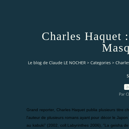
Charles Haquet 
Masq
Le blog de Claude LE NOCHER
>
Categories
>
Charle
S
2
Par 
Grand reporter, Charles Haquet publia plusieurs titre 
l'auteur de plusieurs romans ayant pour décor le Japon 
au kabuki” (2002, coll.Labyrinthes 2006), “La geisha d