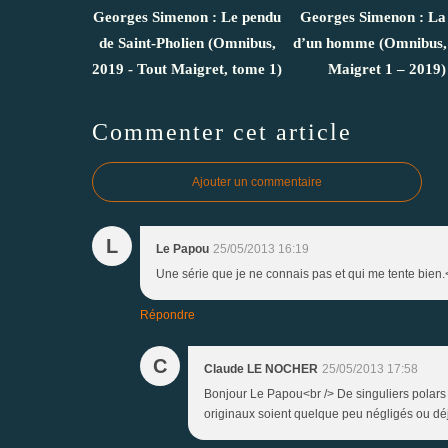
Georges Simenon : Le pendu
Georges Simenon : La 
de Saint-Pholien (Omnibus,
d’un homme (Omnibus,
2019 - Tout Maigret, tome 1)
Maigret 1 – 2019)
Commenter cet article
Ajouter un commentaire
L
Le Papou
25/05/2013 16:19
Une série que je ne connais pas et qui me tente bien
Répondre
C
Claude LE NOCHER
25/05/2013 17:58
Bonjour Le Papou<br /> De singuliers polars 
originaux soient quelque peu négligés ou déjà