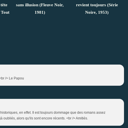
tête
sans illusion (Fleuve Noir,
revient toujours (Série
 Tout
1981)
Noire, 1953)
.<br /> Le Papou
historiques, en effet. Il est toujours dommage que des romans assez
 oubliés, alors qu'ils sont encore récents. <br /> Amitiés.