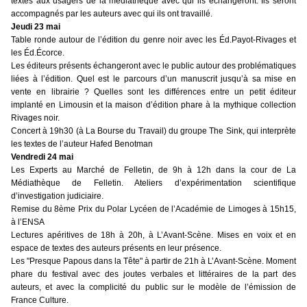
textes aux usagers de la médiathèque avec qui ils échangeront. Ils seront
accompagnés par les auteurs avec qui ils ont travaillé
.
Jeudi 23 mai
Table ronde autour de l’édition du genre noir avec les Éd.Payot-Rivages et
les Éd.Écorce.
Les éditeurs présents échangeront avec le public autour des problématiques
liées à l’édition. Quel est le parcours d’un manuscrit jusqu’à sa mise en
vente en librairie ? Quelles sont les différences entre un petit éditeur
implanté en Limousin et la maison d’édition phare à la mythique collection
Rivages noir.
Concert
à 19h30 (à La Bourse du Travail) du groupe The Sink, qui interprète
les textes de l’auteur Hafed Benotman
Vendredi 24 mai
Les Experts au Marché de Felletin,
de 9h à 12h dans la cour de La
Médiathèque de Felletin. A
teliers d’expérimentation scientifique
d’investigation judiciaire
.
Remise du 8ème Prix du Polar Lycéen de l’Académie de Limoges
à 15h15,
à l’ENSA
Lectures apéritives
de 18h à 20h, à L’Avant-Scène.
Mises en voix et en
espace de textes des auteurs présents en leur présence.
Les "Presque Papous dans la Tête"
à partir de 21h à L’Avant-Scène.
Moment
phare du festival avec des joutes verbales et littéraires de la part des
auteurs, et avec la complicité du public sur le modèle de l’émission de
France Culture.