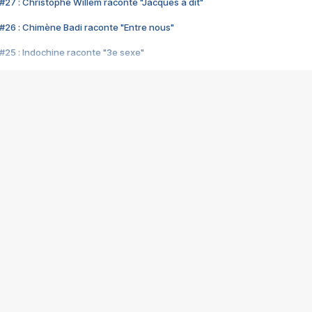
#27 : Christophe Willem raconte "Jacques a dit"
#26 : Chimène Badi raconte "Entre nous"
#25 : Indochine raconte "3e sexe"
#24 : Zaho raconte "C'est chelou"
#23 : Patrick Bruel raconte "Au café des délices"
#22 : Kyo raconte "Le chemin"
#21 : Nolwenn Leroy raconte "Cassé"
#20 : Patrick Hernandez raconte "Born to be alive"
#19 : Lorie raconte "Près de moi"
#18 : Michael Jones raconte "A nos actes manqués" (avec Jean-Jacque
#17 : Khaled raconte "Aïcha"
#16 : Corneille raconte "Parce qu'on vient de loin"
#15 : Indochine raconte "L'aventurier"