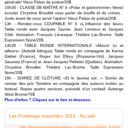
générale! Vieux Palais de justice/20$
10h30 - CLASSE DE MAÎTRE N° 5
«Polar et gastronomie» Venez
écouter Chrystine Brouillet vous parler de bouffe et de crimes...
Juste avant de vous servir l'apéro! Vieux Palais de justice/20$
13h - Rendez-vous COUPABLE N° 6
«L'influence des lieux»
Table ronde avec Jacques Savoie, Jean Lemieux et Jacques
Côté. Animation: François Lévesque. Théâtre Lac-Brome. Salle
Expression Noire/20$
14h30 - TABLE RONDE INTERNATIONALE
«Mourir ici et
ailleurs» (Activité bilingue) Table ronde en compagnie de Karine
Giébel (France), Roger Jon Ellory (Royaume-Uni), Jacques
Saussey (France) et Jean-Jacques Pelletier (Québec). Animation:
Chrystine Brouillet. Théâtre Lac-Brome. Salle Expression
Noire/20$
18h - SOIRÉE DE CLÔTURE
«Et le lauréat est…» Soirée de
remise des prix Tenebris en compagnie des auteurs invités au
festival. Repas quatre services, précédé d'un cocktail. Auberge
West Brome/75$
Plus d'infos ? Cliquez sur le lien ci-dessous.
Les Printemps meurtriers 2013 - Accueil
http://lesprintempsmeurtriers.com/francais/index_fr.html