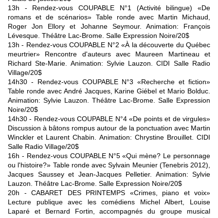
13h - Rendez-vous COUPABLE N°1 (Activité bilingue) «De
romans et de scénarios» Table ronde avec Martin Michaud,
Roger Jon Ellory et Johanne Seymour. Animation: François
Lévesque. Théâtre Lac-Brome. Salle Expression Noire/20$
13h - Rendez-vous COUPABLE N°2
«À la découverte du Québec
meurtrier» Rencontre d'auteurs avec Maureen Martineau et
Richard Ste-Marie. Animation: Sylvie Lauzon. CIDI Salle Radio
Village/20$
14h30 - Rendez-vous COUPABLE N°3
«Recherche et fiction»
Table ronde avec André Jacques, Karine Giébel et Mario Bolduc.
Animation: Sylvie Lauzon. Théâtre Lac-Brome. Salle Expression
Noire/20$
14h30 - Rendez-vous COUPABLE N°4
«De points et de virgules»
Discussion à bâtons rompus autour de la ponctuation avec Martin
Winckler et Laurent Chabin. Animation: Chrystine Brouillet. CIDI
Salle Radio Village/20$
16h - Rendez-vous COUPABLE N°5
«Qui mène? Le personnage
ou l'histoire?» Table ronde avec Sylvain Meunier (Tenebris 2012),
Jacques Saussey et Jean-Jacques Pelletier. Animation: Sylvie
Lauzon. Théâtre Lac-Brome. Salle Expression Noire/20$
20h - CABARET DES PRINTEMPS
«Crimes, piano et voix»
Lecture publique avec les comédiens Michel Albert, Louise
Laparé et Bernard Fortin, accompagnés du groupe musical