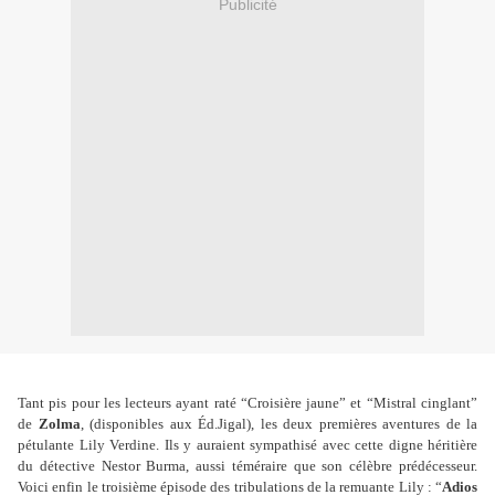
Publicité
Tant pis pour les lecteurs ayant raté
“
Croisière jaune
”
et
“
Mistral cinglant
”
de
Zolma
, (disponibles aux Éd.Jigal), les deux premières aventures de la
pétulante Lily Verdine. Ils y auraient sympathisé avec cette digne héritière
du détective Nestor Burma, aussi téméraire que son célèbre prédécesseur.
Voici enfin le troisième épisode des tribulations de la remuante Lily :
“
Adios