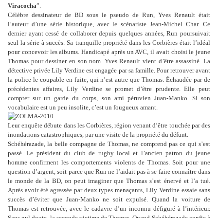
Viracocha
”
.
Célèbre dessinateur de BD sous le pseudo de Run, Yves Renault était
l’auteur d’une série historique, avec le scénariste Jean-Michel Char. Ce
dernier ayant cessé de collaborer depuis quelques années, Run poursuivait
seul la série à succès. Sa tranquille propriété dans les Corbières était l’idéal
pour concevoir les albums. Handicapé après un AVC, il avait choisi le jeune
Thomas pour dessiner en son nom. Yves Renault vient d’être assassiné. La
détective privée Lily Verdine est engagée par sa famille. Pour retrouver avant
la police le coupable en fuite, qui n’est autre que Thomas. Échaudée par de
précédentes affaires, Lily Verdine se promet d’être prudente. Elle peut
compter sur un garde du corps, son ami péruvien Juan-Manko. Si son
vocabulaire est un peu insolite, c’est un fougueux amant.
Leur enquête débute dans les Corbières, région venant d’être touchée par des
inondations catastrophiques, par une visite de la propriété du défunt.
Schéhérazade, la belle compagne de Thomas, ne comprend pas ce qui s’est
passé. Le président du club de rugby local et l’ancien patron du jeune
homme confirment les comportements violents de Thomas. Soit pour une
question d’argent, soit parce que Run ne l’aidait pas à se faire connaître dans
le monde de la BD, on peut imaginer que Thomas s’est énervé et l’a tué.
Après avoir été agressée par deux types menaçants, Lily Verdine essaie sans
succès d’éviter que Juan-Manko ne soit expulsé. Quand la voiture de
Thomas est retrouvée, avec le cadavre d’un inconnu défiguré à l’intérieur.
Sans nul doute, la seconde victime de Thomas. Quand Schéhérazade confie à