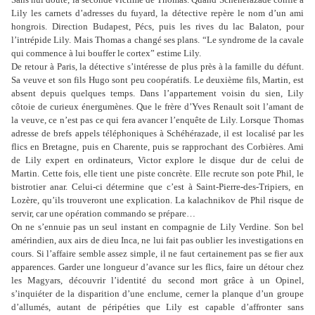
Lily les carnets d’adresses du fuyard, la détective repère le nom d’un ami
hongrois. Direction Budapest, Pécs, puis les rives du lac Balaton, pour
l’intrépide Lily. Mais Thomas a changé ses plans. “Le syndrome de la cavale
qui commence à lui bouffer le cortex” estime Lily.
De retour à Paris, la détective s’intéresse de plus près à la famille du défunt.
Sa veuve et son fils Hugo sont peu coopératifs. Le deuxième fils, Martin, est
absent depuis quelques temps. Dans l’appartement voisin du sien, Lily
côtoie de curieux énergumènes. Que le frère d’Yves Renault soit l’amant de
la veuve, ce n’est pas ce qui fera avancer l’enquête de Lily. Lorsque Thomas
adresse de brefs appels téléphoniques à Schéhérazade, il est localisé par les
flics en Bretagne, puis en Charente, puis se rapprochant des Corbières. Ami
de Lily expert en ordinateurs, Victor explore le disque dur de celui de
Martin. Cette fois, elle tient une piste concrète. Elle recrute son pote Phil, le
bistrotier anar. Celui-ci détermine que c’est à Saint-Pierre-des-Tripiers, en
Lozère, qu’ils trouveront une explication. La kalachnikov de Phil risque de
servir, car une opération commando se prépare…
On ne s’ennuie pas un seul instant en compagnie de Lily Verdine. Son bel
amérindien, aux airs de dieu Inca, ne lui fait pas oublier les investigations en
cours. Si l’affaire semble assez simple, il ne faut certainement pas se fier aux
apparences. Garder une longueur d’avance sur les flics, faire un détour chez
les Magyars, découvrir l’identité du second mort grâce à un Opinel,
s’inquiéter de la disparition d’une enclume, cerner la planque d’un groupe
d’allumés, autant de péripéties que Lily est capable d’affronter sans