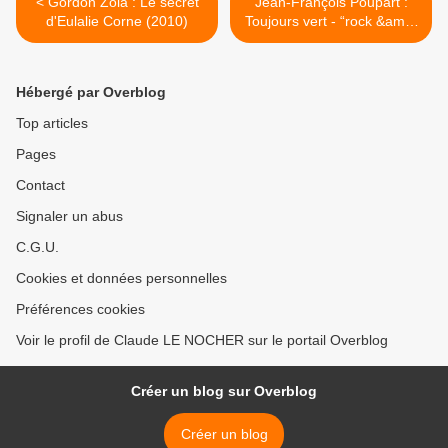
< Gordon Zola : Le secret
Jean-François Poupart :
d'Eulalie Corne (2010)
Toujours vert - “rock &amp;
polar” >
Hébergé par Overblog
Top articles
Pages
Contact
Signaler un abus
C.G.U.
Cookies et données personnelles
Préférences cookies
Voir le profil de Claude LE NOCHER sur le portail Overblog
Créer un blog sur Overblog
Créer un blog