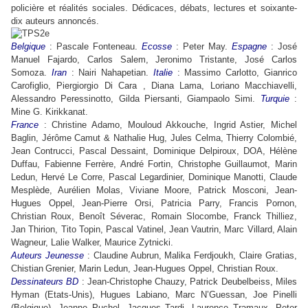
policière et réalités sociales. Dédicaces, débats, lectures et soixante-
dix auteurs annoncés.
Belgique
: Pascale Fonteneau.
Ecosse
: Peter May.
Espagne
: José
Manuel Fajardo, Carlos Salem, Jeronimo Tristante, José Carlos
Somoza.
Iran
: Nairi Nahapetian.
Italie
: Massimo Carlotto, Gianrico
Carofiglio, Piergiorgio Di Cara , Diana Lama, Loriano Macchiavelli,
Alessandro Peressinotto, Gilda Piersanti, Giampaolo Simi.
Turquie
:
Mine G. Kirikkanat.
France
: Christine Adamo, Mouloud Akkouche, Ingrid Astier, Michel
Baglin, Jérôme Camut & Nathalie Hug, Jules Celma, Thierry Colombié,
Jean Contrucci, Pascal Dessaint, Dominique Delpiroux, DOA, Hélène
Duffau, Fabienne Ferrère, André Fortin, Christophe Guillaumot, Marin
Ledun, Hervé Le Corre, Pascal Legardinier, Dominique Manotti, Claude
Mesplède, Aurélien Molas, Viviane Moore, Patrick Mosconi, Jean-
Hugues Oppel, Jean-Pierre Orsi, Patricia Parry, Francis Pornon,
Christian Roux, Benoît Séverac, Romain Slocombe, Franck Thilliez,
Jan Thirion, Tito Topin, Pascal Vatinel, Jean Vautrin, Marc Villard, Alain
Wagneur, Lalie Walker, Maurice Zytnicki.
Auteurs Jeunesse
: Claudine Aubrun, Malika Ferdjoukh, Claire Gratias,
Chistian
Grenier, Marin Ledun, Jean-Hugues Oppel, Christian Roux.
Dessinateurs BD
: Jean-Christophe Chauzy, Patrick Deubelbeiss, Miles
Hyman (Etats-Unis), Hugues Labiano, Marc N’Guessan, Joe Pinelli
(Belgique), Jeanne Puchol, Jacques Tardi, Laurence Tramaux, Peter