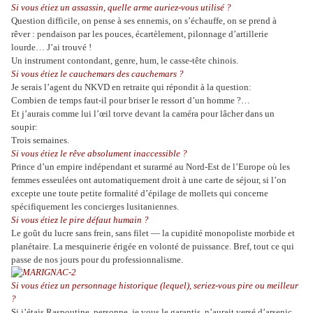
Si vous étiez un assassin, quelle arme auriez-vous utilisé ?
Question difficile, on pense à ses ennemis, on s’échauffe, on se prend à
rêver : pendaison par les pouces, écartèlement, pilonnage d’artillerie
lourde… J’ai trouvé !
Un instrument contondant, genre, hum, le casse-tête chinois.
Si vous étiez le cauchemars des cauchemars ?
Je serais l’agent du NKVD en retraite qui répondit à la question:
Combien de temps faut-il pour briser le ressort d’un homme ?…
Et j’aurais comme lui l’œil torve devant la caméra pour lâcher dans un
soupir:
Trois semaines.
Si vous étiez le rêve absolument inaccessible ?
Prince d’un empire indépendant et surarmé au Nord-Est de l’Europe où les
femmes esseulées ont automatiquement droit à une carte de séjour, si l’on
excepte une toute petite formalité d’épilage de mollets qui concerne
spécifiquement les concierges lusitaniennes.
Si vous étiez le pire défaut humain ?
Le goût du lucre sans frein, sans filet ― la cupidité monopoliste morbide et
planétaire. La mesquinerie érigée en volonté de puissance. Bref, tout ce qui
passe de nos jours pour du professionnalisme.
Si vous étiez un personnage historique (lequel), seriez-vous pire ou meilleur
?
Si j’étais Raspoutine, personne, je vous le garantis, n’aurait versé d’arsenic