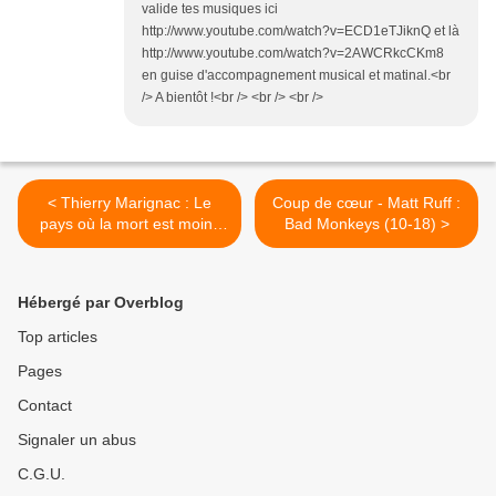
valide tes musiques ici
http://www.youtube.com/watch?v=ECD1eTJiknQ et là
http://www.youtube.com/watch?v=2AWCRkcCKm8
en guise d'accompagnement musical et matinal.<br
/> A bientôt !<br /> <br /> <br />
< Thierry Marignac : Le
Coup de cœur - Matt Ruff :
pays où la mort est moins
Bad Monkeys (10-18) >
chère
Hébergé par Overblog
Top articles
Pages
Contact
Signaler un abus
C.G.U.