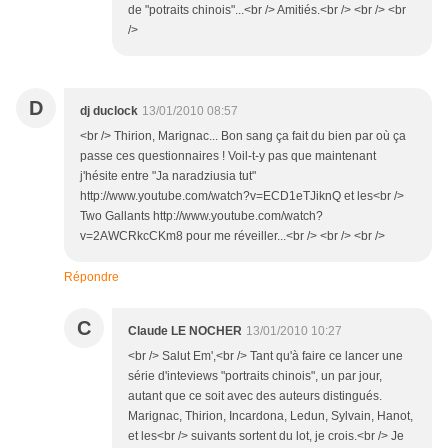
de "potraits chinois"...<br /> Amitiés.<br /> <br /> <br
/>
D
dj duclock
13/01/2010 08:57
<br /> Thirion, Marignac... Bon sang ça fait du bien par où ça
passe ces questionnaires ! Voil-t-y pas que maintenant
j'hésite entre "Ja naradziusia tut"
http://www.youtube.com/watch?v=ECD1eTJiknQ et les<br />
Two Gallants http://www.youtube.com/watch?
v=2AWCRkcCKm8 pour me réveiller...<br /> <br /> <br />
Répondre
C
Claude LE NOCHER
13/01/2010 10:27
<br /> Salut Em',<br /> Tant qu'à faire ce lancer une
série d'inteviews "portraits chinois", un par jour,
autant que ce soit avec des auteurs distingués.
Marignac, Thirion, Incardona, Ledun, Sylvain, Hanot,
et les<br /> suivants sortent du lot, je crois.<br /> Je