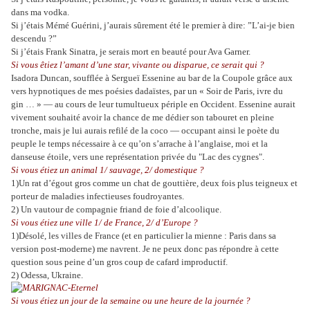
dans ma vodka.
Si j’étais Mémé Guérini, j’aurais sûrement été le premier à dire: ”L’ai-je bien
descendu ?”
Si j’étais Frank Sinatra, je serais mort en beauté pour Ava Garner.
Si vous êtiez l’amant d’une star, vivante ou disparue, ce serait qui ?
Isadora Duncan, soufflée à Sergueï Essenine au bar de la Coupole grâce aux
vers hypnotiques de mes poésies dadaïstes, par un « Soir de Paris, ivre du
gin … » ― au cours de leur tumultueux périple en Occident. Essenine aurait
vivement souhaité avoir la chance de me dédier son tabouret en pleine
tronche, mais je lui aurais refilé de la coco ― occupant ainsi le poète du
peuple le temps nécessaire à ce qu’on s’arrache à l’anglaise, moi et la
danseuse étoile, vers une représentation privée du "Lac des cygnes".
Si vous étiez un animal 1/ sauvage, 2/ domestique ?
1)Un rat d’égout gros comme un chat de gouttière, deux fois plus teigneux et
porteur de maladies infectieuses foudroyantes.
2) Un vautour de compagnie friand de foie d’alcoolique.
Si vous étiez une ville 1/ de France, 2/ d’Europe ?
1)Désolé, les villes de France (et en particulier la mienne : Paris dans sa
version post-moderne) me navrent. Je ne peux donc pas répondre à cette
question sous peine d’un gros coup de cafard improductif.
2) Odessa, Ukraine.
Si vous étiez un jour de la semaine ou une heure de la journée ?