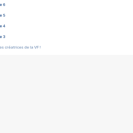
e 6
e 5
e 4
e 3
s créatrices de la VF !
e 2
e 1
e Mektoub My Love arrive enfin ! Rencontre avec Shaïn Boumedine et Sal
i : après Toni en famille
elle réalise le bouleversant Dites lui que je l'aime
ais ! Rencontre autour de Vie privée de Rebecca Zlotowski
 de Marguerite, Grave... Rencontre avec Ella Rumpf
 Les Rêveurs, un film intime sur la santé mentale