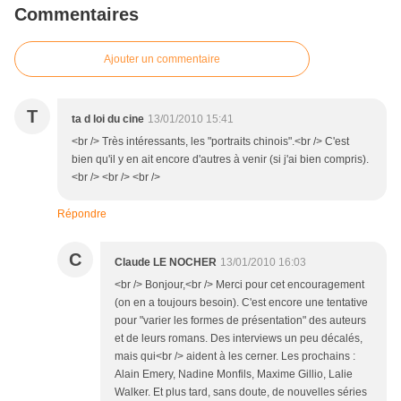
Commentaires
Ajouter un commentaire
T
ta d loi du cine
13/01/2010 15:41
<br /> Très intéressants, les "portraits chinois".<br /> C'est
bien qu'il y en ait encore d'autres à venir (si j'ai bien compris).
<br /> <br /> <br />
Répondre
C
Claude LE NOCHER
13/01/2010 16:03
<br /> Bonjour,<br /> Merci pour cet encouragement
(on en a toujours besoin). C'est encore une tentative
pour "varier les formes de présentation" des auteurs
et de leurs romans. Des interviews un peu décalés,
mais qui<br /> aident à les cerner. Les prochains :
Alain Emery, Nadine Monfils, Maxime Gillio, Lalie
Walker. Et plus tard, sans doute, de nouvelles séries