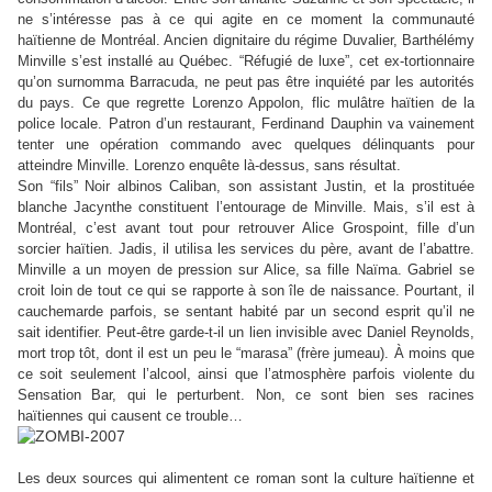
ne s’intéresse pas à ce qui agite en ce moment la communauté
haïtienne de Montréal. Ancien dignitaire du régime Duvalier, Barthélémy
Minville s’est installé au Québec.
“
Réfugié de luxe
”
, cet ex-tortionnaire
qu’on surnomma Barracuda, ne peut pas être inquiété par les autorités
du pays. Ce que regrette Lorenzo Appolon, flic mulâtre haïtien de la
police locale. Patron d’un restaurant, Ferdinand Dauphin va vainement
tenter une opération commando avec quelques délinquants pour
atteindre Minville. Lorenzo enquête là-dessus, sans résultat.
Son
“
fils
”
Noir albinos Caliban, son assistant Justin, et la prostituée
blanche Jacynthe constituent l’entourage de Minville. Mais, s’il est à
Montréal, c’est avant tout pour retrouver Alice Grospoint, fille d’un
sorcier haïtien. Jadis, il utilisa les services du père, avant de l’abattre.
Minville a un moyen de pression sur Alice, sa fille Naïma. Gabriel se
croit loin de tout ce qui se rapporte à son île de naissance. Pourtant, il
cauchemarde parfois, se sentant habité par un second esprit qu’il ne
sait identifier. Peut-être garde-t-il un lien invisible avec Daniel Reynolds,
mort trop tôt, dont il est un peu le
“
marasa
”
(frère jumeau). À moins que
ce soit seulement l’alcool, ainsi que l’atmosphère parfois violente du
Sensation Bar, qui le perturbent. Non, ce sont bien ses racines
haïtiennes qui causent ce trouble…
Les deux sources qui alimentent ce roman sont la culture haïtienne et