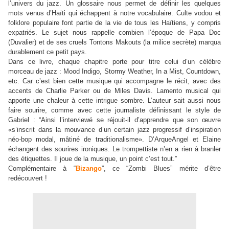
l’univers du jazz. Un glossaire nous permet de définir les quelques
mots venus d’Haïti qui échappent à notre vocabulaire. Culte vodou et
folklore populaire font partie de la vie de tous les Haïtiens, y compris
expatriés. Le sujet nous rappelle combien l’époque de Papa Doc
(Duvalier) et de ses cruels Tontons Makouts (la milice secrète) marqua
durablement ce petit pays.
Dans ce livre, chaque chapitre porte pour titre celui d’un célèbre
morceau de jazz : Mood Indigo, Stormy Weather, In a Mist, Countdown,
etc. Car c’est bien cette musique qui accompagne le récit, avec des
accents de Charlie Parker ou de Miles Davis. Lamento musical qui
apporte une chaleur à cette intrigue sombre. L’auteur sait aussi nous
faire sourire, comme avec cette journaliste définissant le style de
Gabriel :
“
Ainsi l’interviewé se réjouit-il d’apprendre que son œuvre
«s’inscrit dans la mouvance d’un certain jazz progressif d’inspiration
néo-bop modal, mâtiné de traditionalisme». D’ArqueAngel et Elaine
échangent des sourires ironiques. Le trompettiste n’en a rien à branler
des étiquettes. Il joue de la musique, un point c’est tout.
”
Complémentaire à
“
Bizango
”
, ce
“
Zombi Blues
”
mérite d’être
redécouvert !