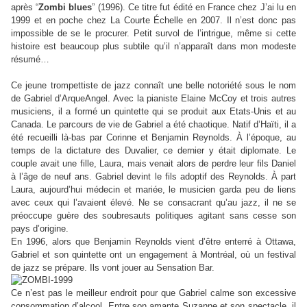
après
“
Zombi blues
”
(1996). Ce titre fut édité en France chez J’ai lu en
1999 et en poche chez La Courte Échelle en 2007. Il n’est donc pas
impossible de se le procurer. Petit survol de l’intrigue, même si cette
histoire est beaucoup plus subtile qu’il n’apparaît dans mon modeste
résumé…
Ce jeune trompettiste de jazz connaît une belle notoriété sous le nom
de Gabriel d’ArqueAngel. Avec la pianiste Elaine McCoy et trois autres
musiciens, il a formé un quintette qui se produit aux Etats-Unis et au
Canada. Le parcours de vie de Gabriel a été chaotique. Natif d’Haïti, il a
été recueilli là-bas par Corinne et Benjamin Reynolds. À l’époque, au
temps de la dictature des Duvalier, ce dernier y était diplomate. Le
couple avait une fille, Laura, mais venait alors de perdre leur fils Daniel
à l’âge de neuf ans. Gabriel devint le fils adoptif des Reynolds. À part
Laura, aujourd’hui médecin et mariée, le musicien garda peu de liens
avec ceux qui l’avaient élevé. Ne se consacrant qu’au jazz, il ne se
préoccupe guère des soubresauts politiques agitant sans cesse son
pays d’origine.
En 1996, alors que Benjamin Reynolds vient d’être enterré à Ottawa,
Gabriel et son quintette ont un engagement à Montréal, où un festival
de jazz se prépare. Ils vont jouer au Sensation Bar.
Ce n’est pas le meilleur endroit pour que Gabriel calme son excessive
consommation d’alcool. Entre son amante Suzanne et son spectacle, il