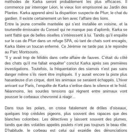
méthodes de Karka seront probablement les plus efficaces. Il
commence par interroger Léon, le vieux lion emprisonné au Jardin des
Plantes. Karka apprend ainsi la disparition suspecte de Pfurr, le chat du
gardien. Il existe certainement un lien avec l’affaire des lions.
Entre la jeune corneille mantelée qui s’est installée en voisine, et la
tourterelle émissaire du Conseil qui ne manque pas d’aplomb, Karka se
sent flatté que de belles oiselles s’intéressent à lui. Tandis qu’il enquête
sur le cas de Pfurr dans un refuge SPA, où tant de chats sont encagés,
Karka libère un toucan enfermé. Ce Jérémie ne tarde pas à le rejoindre
au Parc Montsouris.
“I
l y avait trop de félidés dans cette affaire de fauves. C’était du côté
des chats qu’il me fallait enquêter
”
conclut Karka après ses premières
investigations. Toutefois, la fréquentation des siamois n’est pas sans
danger même s’ils nient être impliqués. Il y aurait encore la piste plus
hasardeuse d’un cirque, dont les animaux se seraient échappés. L’hiver
arrivant sur Paris, l’enquête de Karka s’enlise dans le silence et le froid.
Néanmoins, les sourdes tensions qui règnent entre animaux vont
pousser le corbeaux chevronné à réagir…
Dans tous les polars, on croise fatalement de drôles d’oiseaux,
quelques trop crédules pigeons, plus souvent des rapaces que des
blanches colombes. Les détectives y laissent souvent des plumes,
tandis que des volatiles appelés poulets n’ont pas toujours le beau rôle.
D’habitude, le corbeau est celui qui expédie des dénonciations