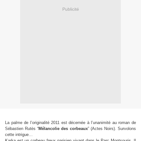
Publicité
La palme de l’originalité 2011 est décernée à l’unanimité au roman de
Sébastien Rutès
“
Mélancolie des corbeaux
”
(Actes Noirs). Survolons
cette intrigue…
Karka est un corbeau freux parisien vivant dans le Parc Montsouris. Il