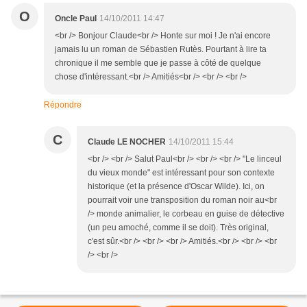
O
Oncle Paul
14/10/2011 14:47
<br /> Bonjour Claude<br /> Honte sur moi ! Je n'ai encore
jamais lu un roman de Sébastien Rutès. Pourtant à lire ta
chronique il me semble que je passe à côté de quelque
chose d'intéressant.<br /> Amitiés<br /> <br /> <br />
Répondre
C
Claude LE NOCHER
14/10/2011 15:44
<br /> <br /> Salut Paul<br /> <br /> <br /> "Le linceul
du vieux monde" est intéressant pour son contexte
historique (et la présence d'Oscar Wilde). Ici, on
pourrait voir une transposition du roman noir au<br
/> monde animalier, le corbeau en guise de détective
(un peu amoché, comme il se doit). Très original,
c'est sûr.<br /> <br /> <br /> Amitiés.<br /> <br /> <br
/> <br />