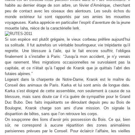
habite au dernier étage de son arbre, un févier d’Amérique, cherchant
peu de contact avec les oiseaux des alentours. Les seuls échos du
monde extérieur lui sont rapportés par ses amies les mouettes
voyageuses. Karka apprécie en particulier l’esprit d’aventure de la jeune
mouette Iaha, nièce de la caractérielle Ierk.
Si son espèce est plutôt grégaire, le vieux corbeau préfère aujourd’hui
sa solitude. Il fut autrefois un véritable bourlingueur, vie trépidante qu’il
regrette. Une blessure à l’aile, qui le fait encore souffrir, l’obligea
finalement à s’installer à Paris:
“
Jusqu’à mon accident, je n’y venais
que rarement. Mes migrations occasionnelles ne survolaient pas la
capitale, et ce n’était qu’à l’appel de Krarok que je quittais l’abri des
futaies alpines.
”
Logeant dans la charpente de Notre-Dame, Krarok est le maître du
Conseil des animaux de Paris. Karka et lui sont amis de longue date.
Karka s’est éloigné de cette assemblée, non seulement à cause de sa
blessure, mais sans doute car il n’a guère de sympathie pour le Grand
Duc Bubo. Des faits inquiétants se déroulant depuis peu au Bois de
Boulogne, Krarok charge son ami d’une mission. On signale la
disparition de bêtes, sans que l’on retrouve les corps.
On soupçonne des lions d’avoir pris possession du Bois. Ce qui, bien
sûr, ne correspond à aucune répartition des zones animalières
parisiennes prévues par le Conseil. Pour éclaircir l’affaire, les vieilles