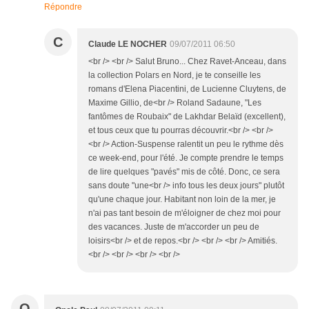
Répondre
C
Claude LE NOCHER
09/07/2011 06:50
<br /> <br /> Salut Bruno... Chez Ravet-Anceau, dans
la collection Polars en Nord, je te conseille les
romans d'Elena Piacentini, de Lucienne Cluytens, de
Maxime Gillio, de<br /> Roland Sadaune, "Les
fantômes de Roubaix" de Lakhdar Belaïd (excellent),
et tous ceux que tu pourras découvrir.<br /> <br />
<br /> Action-Suspense ralentit un peu le rythme dès
ce week-end, pour l'été. Je compte prendre le temps
de lire quelques "pavés" mis de côté. Donc, ce sera
sans doute "une<br /> info tous les deux jours" plutôt
qu'une chaque jour. Habitant non loin de la mer, je
n'ai pas tant besoin de m'éloigner de chez moi pour
des vacances. Juste de m'accorder un peu de
loisirs<br /> et de repos.<br /> <br /> <br /> Amitiés.
<br /> <br /> <br /> <br />
O