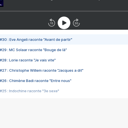
#30 : Eve Angeli raconte "Avant de partir"
#29 : MC Solaar raconte "Bouge de là"
28 : Lorie raconte "Je vais vite"
#27 : Christophe Willem raconte "Jacques a dit"
#26 : Chimène Badi raconte "Entre nous"
#25 : Indochine raconte "3e sexe"
#24 : Zaho raconte "C'est chelou"
#23 : Patrick Bruel raconte "Au café des délices"
#22 : Kyo raconte "Le chemin"