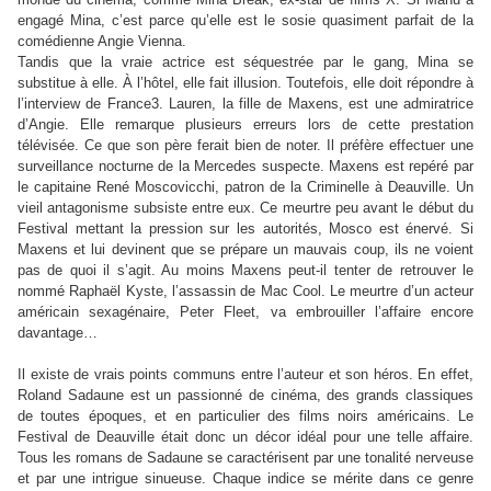
engagé Mina, c’est parce qu’elle est le sosie quasiment parfait de la
comédienne Angie Vienna.
Tandis que la vraie actrice est séquestrée par le gang, Mina se
substitue à elle. À l’hôtel, elle fait illusion. Toutefois, elle doit répondre à
l’interview de France3. Lauren, la fille de Maxens, est une admiratrice
d’Angie. Elle remarque plusieurs erreurs lors de cette prestation
télévisée. Ce que son père ferait bien de noter. Il préfère effectuer une
surveillance nocturne de la Mercedes suspecte. Maxens est repéré par
le capitaine René Moscovicchi, patron de la Criminelle à Deauville. Un
vieil antagonisme subsiste entre eux. Ce meurtre peu avant le début du
Festival mettant la pression sur les autorités, Mosco est énervé. Si
Maxens et lui devinent que se prépare un mauvais coup, ils ne voient
pas de quoi il s’agit. Au moins Maxens peut-il tenter de retrouver le
nommé Raphaël Kyste, l’assassin de Mac Cool. Le meurtre d’un acteur
américain sexagénaire, Peter Fleet, va embrouiller l’affaire encore
davantage…
Il existe de vrais points communs entre l’auteur et son héros. En effet,
Roland Sadaune est un passionné de cinéma, des grands classiques
de toutes époques, et en particulier des films noirs américains. Le
Festival de Deauville était donc un décor idéal pour une telle affaire.
Tous les romans de Sadaune se caractérisent par une tonalité nerveuse
et par une intrigue sinueuse. Chaque indice se mérite dans ce genre