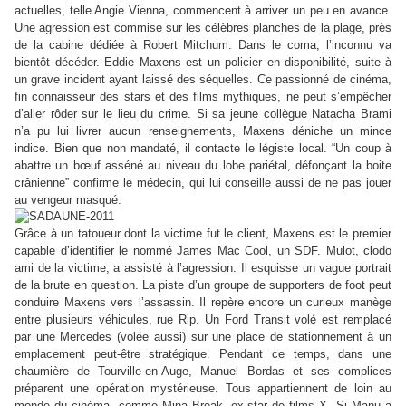
actuelles, telle Angie Vienna, commencent à arriver un peu en avance.
Une agression est commise sur les célèbres planches de la plage, près
de la cabine dédiée à Robert Mitchum. Dans le coma, l’inconnu va
bientôt décéder. Eddie Maxens est un policier en disponibilité, suite à
un grave incident ayant laissé des séquelles. Ce passionné de cinéma,
fin connaisseur des stars et des films mythiques, ne peut s’empêcher
d’aller rôder sur le lieu du crime. Si sa jeune collègue Natacha Brami
n’a pu lui livrer aucun renseignements, Maxens déniche un mince
indice. Bien que non mandaté, il contacte le légiste local.
“
Un coup à
abattre un bœuf asséné au niveau du lobe pariétal, défonçant la boite
crânienne
”
confirme le médecin, qui lui conseille aussi de ne pas jouer
au vengeur masqué.
Grâce à un tatoueur dont la victime fut le client, Maxens est le premier
capable d’identifier le nommé James Mac Cool, un SDF. Mulot, clodo
ami de la victime, a assisté à l’agression. Il esquisse un vague portrait
de la brute en question. La piste d’un groupe de supporters de foot peut
conduire Maxens vers l’assassin. Il repère encore un curieux manège
entre plusieurs véhicules, rue Rip. Un Ford Transit volé est remplacé
par une Mercedes (volée aussi) sur une place de stationnement à un
emplacement peut-être stratégique. Pendant ce temps, dans une
chaumière de Tourville-en-Auge, Manuel Bordas et ses complices
préparent une opération mystérieuse. Tous appartiennent de loin au
monde du cinéma, comme Mina Break, ex-star de films X. Si Manu a