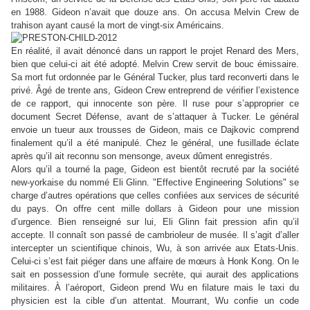
en 1988. Gideon n’avait que douze ans. On accusa Melvin Crew de
trahison ayant causé la mort de vingt-six Américains.
En réalité, il avait dénoncé dans un rapport le projet Renard des Mers,
bien que celui-ci ait été adopté. Melvin Crew servit de bouc émissaire.
Sa mort fut ordonnée par le Général Tucker, plus tard reconverti dans le
privé. Âgé de trente ans, Gideon Crew entreprend de vérifier l’existence
de ce rapport, qui innocente son père. Il ruse pour s’approprier ce
document Secret Défense, avant de s’attaquer à Tucker. Le général
envoie un tueur aux trousses de Gideon, mais ce Dajkovic comprend
finalement qu’il a été manipulé. Chez le général, une fusillade éclate
après qu’il ait reconnu son mensonge, aveux dûment enregistrés.
Alors qu’il a tourné la page, Gideon est bientôt recruté par la société
new-yorkaise du nommé Eli Glinn. "Effective Engineering Solutions" se
charge d’autres opérations que celles confiées aux services de sécurité
du pays. On offre cent mille dollars à Gideon pour une mission
d’urgence. Bien renseigné sur lui, Eli Glinn fait pression afin qu’il
accepte. Il connaît son passé de cambrioleur de musée. Il s’agit d’aller
intercepter un scientifique chinois, Wu, à son arrivée aux Etats-Unis.
Celui-ci s’est fait piéger dans une affaire de mœurs à Honk Kong. On le
sait en possession d’une formule secrète, qui aurait des applications
militaires. À l’aéroport, Gideon prend Wu en filature mais le taxi du
physicien est la cible d’un attentat. Mourrant, Wu confie un code