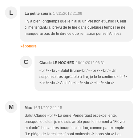
L
La petite souris
17/11/2012 21:09
il y a bien longtemps que je n'ai lu un Preston et Child ! Celui
ci me tentant,j'ai prévu de le lire dans quelques temps ! je ne
manquerai pas de te dire ce que j'en aurai pensé ! Amitiés
Répondre
C
Claude LE NOCHER
18/11/2012 06:31
<br /> <br /> Salut Bruno<br /> <br /> <br /> Un
suspense très agréable à lire, je te le confirme.<br />
<br /> <br /> Amitiés.<br /> <br /> <br /> <br />
M
Max
16/11/2012 11:15
Salut Claude,<br /> La série Pendergast est excellente,
presque tous lus, je me suis arrêté pour le moment à "Fièvre
mutante". Les autres bouquins du duo, comme par exemple
"Le piège de l'architecte" sont moins<br /> bons.<br /> Les