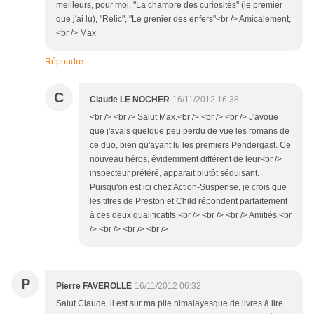
meilleurs, pour moi, "La chambre des curiosités" (le premier
que j'ai lu), "Relic", "Le grenier des enfers"<br /> Amicalement,
<br /> Max
Répondre
C
Claude LE NOCHER
16/11/2012 16:38
<br /> <br /> Salut Max.<br /> <br /> <br /> J'avoue
que j'avais quelque peu perdu de vue les romans de
ce duo, bien qu'ayant lu les premiers Pendergast. Ce
nouveau héros, évidemment différent de leur<br />
inspecteur préféré, apparait plutôt séduisant.
Puisqu'on est ici chez Action-Suspense, je crois que
les titres de Preston et Child répondent parfaitement
à ces deux qualificatifs.<br /> <br /> <br /> Amitiés.<br
/> <br /> <br /> <br />
P
Pierre FAVEROLLE
16/11/2012 06:32
Salut Claude, il est sur ma pile himalayesque de livres à lire ...