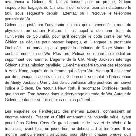
mystérieux à Gideon. Se faisant passer pour un proche, Gideon
inspecte les bagages du Chinois. Il doit encore ruser afin d’atteindre le
taxi, sous séquestre depuis l’attentat, où il retrouve le téléphone
portable de Wu.
Gidéon est pisté par l’adversaire chinois qui a provoqué la mort du
physicien, un certain Pélican. Il fait appel à son ami Tom, de
l’Université de Columbia, pour qu’il décrypte le code confié par Wu.
Gidéon se déguise pour passer inaperçu, et il engage la prostituée
Orchidée. Il ne parvient pas à gagner la confiance de Roger Marion, le
contact américain de Wu. Plus tard, Pélican se montrera expéditif en
supprimant cet homme. L’agente de la CIA Mindy Jackson interroge
Gideon sur sa mission parallèle. Lui-même espère trouver des réponses
à Honk Kong, auprès de la femme qui piégea Wu. Alors qu’il est cerné
par de menaçants agents chinois, Gideon doit son salut à l’intervention
de Mindy Jackson. Une vidéo de surveillance offre peut-être un nouvel
indice à Gideon. De retour à New York, il recontacte Orchidée, tandis
que son ami Tom avance dans le décryptage du code de Wu. Autour de
Gideon, le danger se fait de plus en plus présent…
Les enquêtes de Pendergast, des mêmes auteurs, connaissent un
énorme succès. Preston et Child entament une nouvelle série, ayant
pour héros Gideon Crew. Ce grand amateur de jazz et de pêche à la
truite est, avant tout, un jeune homme débrouillard et téméraire. Il se
montre particulièrement astucieux pour obtenir chaque preuve qu’il