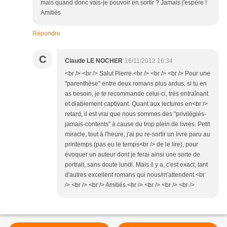
mais quand donc vais-je pouvoir en sortir ? Jamais j'espère !
Amitiés
Répondre
C
Claude LE NOCHER
16/11/2012 16:34
<br /> <br /> Salut Pierre.<br /> <br /> <br /> Pour une
"parenthèse" entre deux romans plus ardus, si tu en
as besoin, je te recommande celui-ci, très entraînant
et diablement captivant. Quant aux lectures en<br />
retard, il est vrai que nous sommes des "privilégiés-
jamais-contents" à cause du trop plein de livres. Petit
miracle, tout à l'heure, j'ai pu re-sortir un livre paru au
printemps (pas eu le temps<br /> de le lire), pour
évoquer un auteur dont je ferai ainsi une sorte de
portrait, sans doute lundi. Mais il y a, c'est exact, tant
d'autres excellent romans qui nous/m'attendent.<br
/> <br /> <br /> Amitiés.<br /> <br /> <br /> <br />