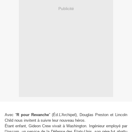
Publicité
Avec
“
R pour Revanche
”
(Éd.L’Archipel), Douglas Preston et Lincoln
Child nous invitent à suivre leur nouveau héros.
Étant enfant, Gideon Crew vivait à Washington. Ingénieur employé par
l’Inscom, un service de la Défense des Etats-Unis, son père fut abattu