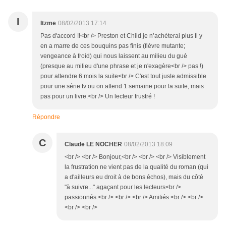
I
Itzme
08/02/2013 17:14
Pas d'accord !!<br /> Preston et Child je n’achèterai plus Il y
en a marre de ces bouquins pas finis (fièvre mutante;
vengeance à froid) qui nous laissent au milieu du gué
(presque au milieu d'une phrase et je n'exagère<br /> pas !)
pour attendre 6 mois la suite<br /> C'est tout juste admissible
pour une série tv ou on attend 1 semaine pour la suite, mais
pas pour un livre.<br /> Un lecteur frustré !
Répondre
C
Claude LE NOCHER
08/02/2013 18:09
<br /> <br /> Bonjour,<br /> <br /> <br /> Visiblement
la frustration ne vient pas de la qualité du roman (qui
a d'ailleurs eu droit à de bons échos), mais du côté
"à suivre..." agaçant pour les lecteurs<br />
passionnés.<br /> <br /> <br /> Amitiés.<br /> <br />
<br /> <br />