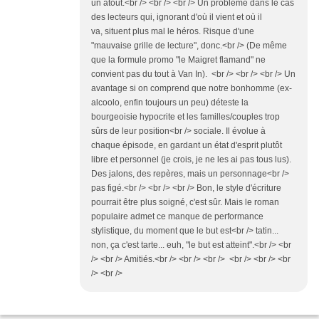
un atout.<br /> <br /> <br /> Un problème dans le cas
des lecteurs qui, ignorant d'où il vient et où il
va, situent plus mal le héros. Risque d'une
"mauvaise grille de lecture", donc.<br /> (De même
que la formule promo "le Maigret flamand" ne
convient pas du tout à Van In). <br /> <br /> <br /> Un
avantage si on comprend que notre bonhomme (ex-
alcoolo, enfin toujours un peu) déteste la
bourgeoisie hypocrite et les familles/couples trop
sûrs de leur position<br /> sociale. Il évolue à
chaque épisode, en gardant un état d'esprit plutôt
libre et personnel (je crois, je ne les ai pas tous lus).
Des jalons, des repères, mais un personnage<br />
pas figé.<br /> <br /> <br /> Bon, le style d'écriture
pourrait être plus soigné, c'est sûr. Mais le roman
populaire admet ce manque de performance
stylistique, du moment que le but est<br /> tatin...
non, ça c'est tarte... euh, "le but est atteint".<br /> <br
/> <br /> Amitiés.<br /> <br /> <br /> <br /> <br /> <br
/> <br />