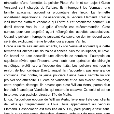
rénovation d’une fermette. Le policier Pieter Van In et son adjoint Guido
Versavel sont chargés de l’affaire. Ils interrogent les Vermast, une
famille agaçante, aujourd’hui propriétaire des lieux. La fermette
appartenait auparavant à une association, le Secours Flamand. C’est le
vieil homme d’affaire Vandaele qui l’offrit à cet organisme caritatif. Un
détail étonne Van In : la grille d’entrée est télécommandée. C’est
curieux pour une propriété ayant hébergé des activités associatives.
Quand le policier interroge le puissant Vandaele, ce dernier répond avec
sérénité, expliquant même le détail qui a surpris Van In.
Grâce à un de ses anciens amants, Guido Versavel apprend que cette
fermette fut encore une douzaine d’années plus tôt un lupanar, le Love.
Ce bordel de luxe accueillit une clientèle de notables. L’autopsie du
squelette révèle que l’inconnu avait subi une opération de chirurgie
esthétique, plutôt rare à l’époque des faits. Les policiers ont reçu le
renfort de leur collègue Baert, auquel ils n’accordent pas une grande
confiance. Par contre, la jeune policière Carine Neels semble vouloir
prouver son efficacité. Du côté de Vandaele et de son avocat Provoost,
cette enquête dérange. Ils savent que c’est William Aerts, patron d’un
bar-club financé par Vandaele, qui enterra le cadavre. Or, celui-ci est en
fuite avec son pactole, direction l’île de Malte.
Linda, l’alcoolique épouse de William Aerts, livre une liste des clients
de l’élite qui fréquentèrent le Love. Tous appartiennent au Secours
Flamand. L’association est très liée au VLOK, parti politique fascisant.
Van In et sa compagne Hannelore Martens, substitut du procureur, sont