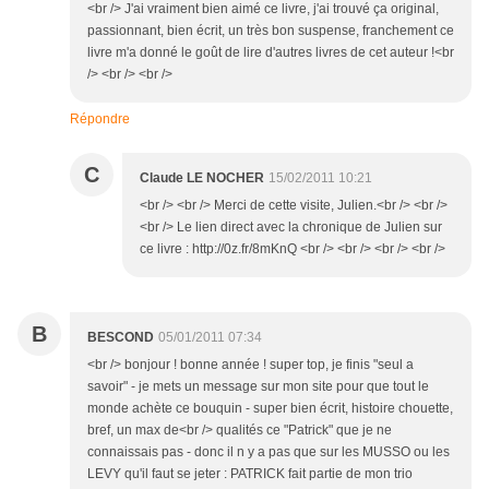
<br /> J'ai vraiment bien aimé ce livre, j'ai trouvé ça original,
passionnant, bien écrit, un très bon suspense, franchement ce
livre m'a donné le goût de lire d'autres livres de cet auteur !<br
/> <br /> <br />
Répondre
C
Claude LE NOCHER
15/02/2011 10:21
<br /> <br /> Merci de cette visite, Julien.<br /> <br />
<br /> Le lien direct avec la chronique de Julien sur
ce livre : http://0z.fr/8mKnQ <br /> <br /> <br /> <br />
B
BESCOND
05/01/2011 07:34
<br /> bonjour ! bonne année ! super top, je finis "seul a
savoir" - je mets un message sur mon site pour que tout le
monde achète ce bouquin - super bien écrit, histoire chouette,
bref, un max de<br /> qualités ce "Patrick" que je ne
connaissais pas - donc il n y a pas que sur les MUSSO ou les
LEVY qu'il faut se jeter : PATRICK fait partie de mon trio