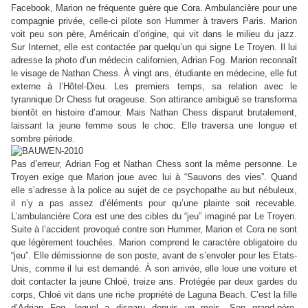
Facebook, Marion ne fréquente guère que Cora. Ambulancière pour une
compagnie privée, celle-ci pilote son Hummer à travers Paris. Marion
voit peu son père, Américain d’origine, qui vit dans le milieu du jazz.
Sur Internet, elle est contactée par quelqu
’
un qui signe Le Troyen. Il lui
adresse la photo d’un médecin californien, Adrian Fog. Marion reconnaît
le visage de Nathan Chess. À vingt ans, étudiante en médecine, elle fut
externe à l’Hôtel-Dieu. Les premiers temps, sa relation avec le
tyrannique Dr Chess fut orageuse. Son attirance ambiguë se transforma
bientôt en histoire d’amour. Mais Nathan Chess disparut brutalement,
laissant la jeune femme sous le choc. Elle traversa une longue et
sombre période.
Pas d’erreur, Adrian Fog et Nathan Chess sont la même personne. Le
Troyen exige que Marion joue avec lui à
“
Sauvons des vies
”
. Quand
elle s’adresse à la police au sujet de ce psychopathe au but nébuleux,
il n’y a pas assez d’éléments pour qu’une plainte soit recevable.
L’ambulancière Cora est une des cibles du
“
jeu
”
imaginé par Le Troyen.
Suite à l’accident provoqué contre son Hummer, Marion et Cora ne sont
que légèrement touchées. Marion comprend le caractère obligatoire du
“
jeu
”
. Elle démissionne de son poste, avant de s’envoler pour les Etats-
Unis, comme il lui est demandé. À son arrivée, elle loue une voiture et
doit contacter la jeune Chloé, treize ans. Protégée par deux gardes du
corps, Chloé vit dans une riche propriété de Laguna Beach. C’est la fille
d’Adrian Fog, lequel a disparu depuis un mois. Son grand-père,