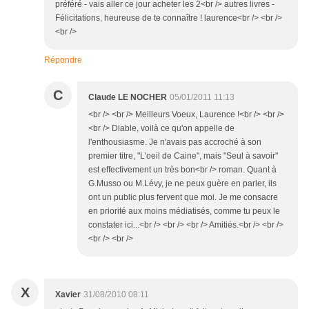
préféré - vais aller ce jour acheter les 2<br /> autres livres -
Félicitations, heureuse de te connaître ! laurence<br /> <br />
<br />
Répondre
C
Claude LE NOCHER
05/01/2011 11:13
<br /> <br /> Meilleurs Voeux, Laurence !<br /> <br />
<br /> Diable, voilà ce qu'on appelle de
l'enthousiasme. Je n'avais pas accroché à son
premier titre, "L'oeil de Caine", mais "Seul à savoir"
est effectivement un très bon<br /> roman. Quant à
G.Musso ou M.Lévy, je ne peux guère en parler, ils
ont un public plus fervent que moi. Je me consacre
en priorité aux moins médiatisés, comme tu peux le
constater ici...<br /> <br /> <br /> Amitiés.<br /> <br />
<br /> <br />
X
Xavier
31/08/2010 08:11