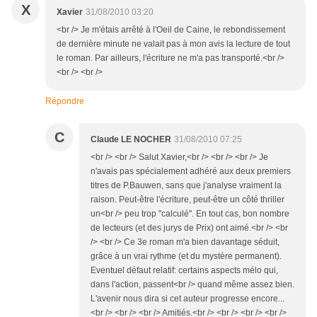
X
Xavier
31/08/2010 03:20
<br /> Je m'étais arrêté à l'Oeil de Caine, le rebondissement
de dernière minute ne valait pas à mon avis la lecture de tout
le roman. Par ailleurs, l'écriture ne m'a pas transporté.<br />
<br /> <br />
Répondre
C
Claude LE NOCHER
31/08/2010 07:25
<br /> <br /> Salut Xavier,<br /> <br /> <br /> Je
n'avais pas spécialement adhéré aux deux premiers
titres de P.Bauwen, sans que j'analyse vraiment la
raison. Peut-être l'écriture, peut-être un côté thriller
un<br /> peu trop "calculé". En tout cas, bon nombre
de lecteurs (et des jurys de Prix) ont aimé.<br /> <br
/> <br /> Ce 3e roman m'a bien davantage séduit,
grâce à un vrai rythme (et du mystère permanent).
Eventuel défaut relatif: certains aspects mélo qui,
dans l'action, passent<br /> quand même assez bien.
L'avenir nous dira si cet auteur progresse encore...
<br /> <br /> <br /> Amitiés.<br /> <br /> <br /> <br />