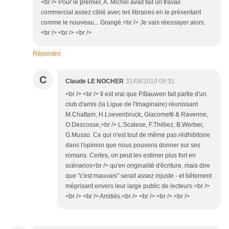
<br /> Pour le premier, A. Michel avait fait un travail
commercial assez ciblé avec les libraires en le présentant
comme le nouveau... Grangé.<br /> Je vais réessayer alors.
<br /> <br /> <br />
Répondre
C
Claude LE NOCHER
31/08/2010 09:31
<br /> <br /> Il est vrai que P.Bauwen fait partie d'un
club d'amis (la Ligue de l'Imaginaire) réunissant
M.Chattam, H.Loevenbruck, Giacometti & Ravenne,
O.Descosse,<br /> L.Scalese, F.Thilliez, B.Werber,
G.Musso. Ce qui n'est tout de même pas rédhibitoire
dans l'opinion que nous pouvons donner sur ses
romans. Certes, on peut les estimer plus fort en
scénarios<br /> qu'en originalité d'écriture, mais dire
que "c'est mauvais" serait assez injuste - et bêtement
méprisant envers leur large public de lecteurs.<br />
<br /> <br /> Amitiés.<br /> <br /> <br /> <br />