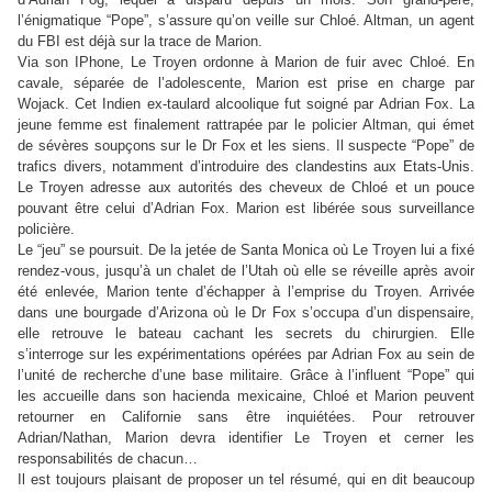
l’énigmatique
“
Pope
”
, s’assure qu’on veille sur Chloé. Altman, un agent
du FBI est déjà sur la trace de Marion.
Via son IPhone, Le Troyen ordonne à Marion de fuir avec Chloé. En
cavale, séparée de l’adolescente, Marion est prise en charge par
Wojack. Cet Indien ex-taulard alcoolique fut soigné par Adrian Fox. La
jeune femme est finalement rattrapée par le policier Altman, qui émet
de sévères soupçons sur le Dr Fox et les siens. Il suspecte
“
Pope
”
de
trafics divers, notamment d’introduire des clandestins aux Etats-Unis.
Le Troyen adresse aux autorités des cheveux de Chloé et un pouce
pouvant être celui d’Adrian Fox. Marion est libérée sous surveillance
policière.
Le
“
jeu
”
se poursuit. De la jetée de Santa Monica où Le Troyen lui a fixé
rendez-vous, jusqu’à un chalet de l’Utah où elle se réveille après avoir
été enlevée, Marion tente d’échapper à l’emprise du Troyen. Arrivée
dans une bourgade d’Arizona où le Dr Fox s’occupa d’un dispensaire,
elle retrouve le bateau cachant les secrets du chirurgien. Elle
s’interroge sur les expérimentations opérées par Adrian Fox au sein de
l’unité de recherche d’une base militaire. Grâce à l’influent
“
Pope
”
qui
les accueille dans son hacienda mexicaine, Chloé et Marion peuvent
retourner en Californie sans être inquiétées. Pour retrouver
Adrian/Nathan, Marion devra identifier Le Troyen et cerner les
responsabilités de chacun…
Il est toujours plaisant de proposer un tel résumé, qui en dit beaucoup