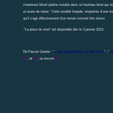
chanteuse blond platine moulée dans un fourreau lamé qui ten
et avare de notes.
”
Cette tonalité limpide, empreinte d’une ir
qu’il s’agit effectivement d’un roman criminel très réussi.
-
“
La place du mort
”
est disponible dès le 3 janvier 2013-
De Pascal Garnier : "
Lune captive dans un oeil mort
" - "
La
ICI
, et
LA
, ou encore
ICI
.