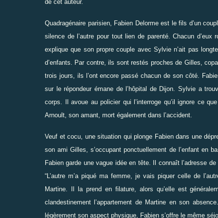
de cet auteur.
Quadragénaire parisien, Fabien Delorme est le fils d’un coup
silence de l’autre pour tout lien de parenté. Chacun d’eux ro
explique que son propre couple avec Sylvie n’ait pas longte
d’enfants. Par contre, ils sont restés proches de Gilles, co
trois jours, ils l’ont encore passé chacun de son côté. Fab
sur le répondeur émane de l’hôpital de Dijon. Sylvie a trou
corps. Il avoue au policier qui l’interroge qu’il ignore ce qu
Arnoult, son amant, mort également dans l’accident.
Veuf et cocu, une situation qui plonge Fabien dans une dépre
son ami Gilles, s’occupant ponctuellement de l’enfant en bas
Fabien garde une vague idée en tête. Il connaît l’adresse de 
“
L’autre m’a piqué ma femme, je vais piquer celle de l’autr
Martine. Il la prend en filature, alors qu’elle est génér
clandestinement l’appartement de Martine en son absenc
légèrement son aspect physique, Fabien s’offre le même séjou