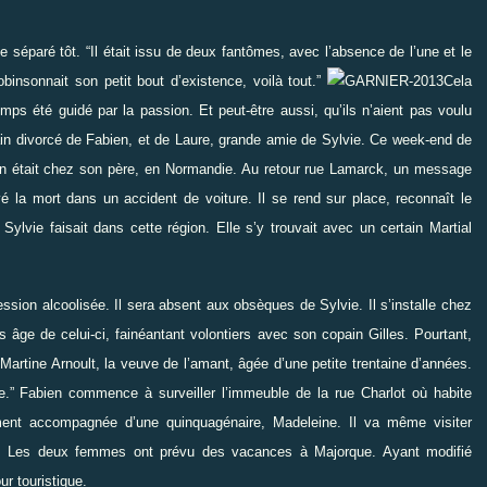
le séparé tôt.
“
Il était issu de deux fantômes, avec l’absence de l’une et le
binsonnait son petit bout d’existence, voilà tout.
”
Cela
mps été guidé par la passion. Et peut-être aussi, qu’ils n’aient pas voulu
pain divorcé de Fabien, et de Laure, grande amie de Sylvie. Ce week-end de
ien était chez son père, en Normandie. Au retour rue Lamarck, un message
vé la mort dans un accident de voiture. Il se rend sur place, reconnaît le
e Sylvie faisait dans cette région. Elle s’y trouvait avec un certain Martial
ssion alcoolisée. Il sera absent aux obsèques de Sylvie. Il s’installe chez
 âge de celui-ci, fainéantant volontiers avec son copain Gilles. Pourtant,
Martine Arnoult, la veuve de l’amant, âgée d’une petite trentaine d’années.
e.
”
Fabien commence à surveiller l’immeuble de la rue Charlot où habite
alement accompagnée d’une quinquagénaire, Madeleine. Il va même visiter
e. Les deux femmes ont prévu des vacances à Majorque. Ayant modifié
r touristique.