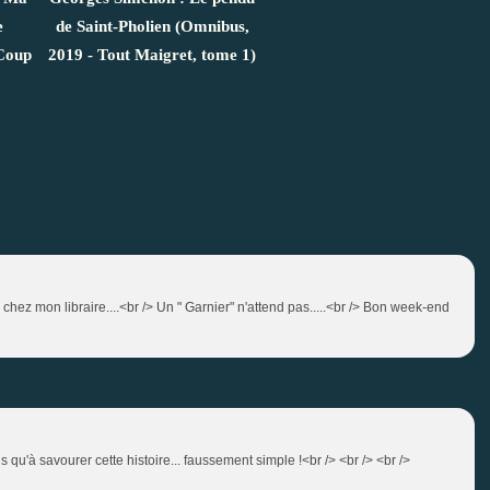
e
de Saint-Pholien (Omnibus,
 Coup
2019 - Tout Maigret, tome 1)
hez mon libraire....<br /> Un " Garnier" n'attend pas.....<br /> Bon week-end
plus qu'à savourer cette histoire... faussement simple !<br /> <br /> <br />