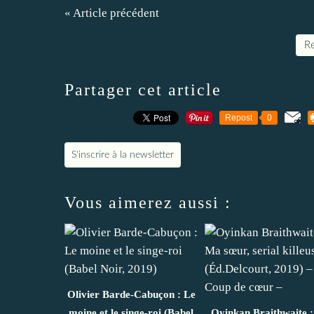
« Article précédent
Re
Partager cet article
Repost
0
S'inscrire à la newsletter
Vous aimerez aussi :
Olivier Barde-Cabuçon : Le
moine et le singe-roi (Babel
Oyinkan Braithwaite 