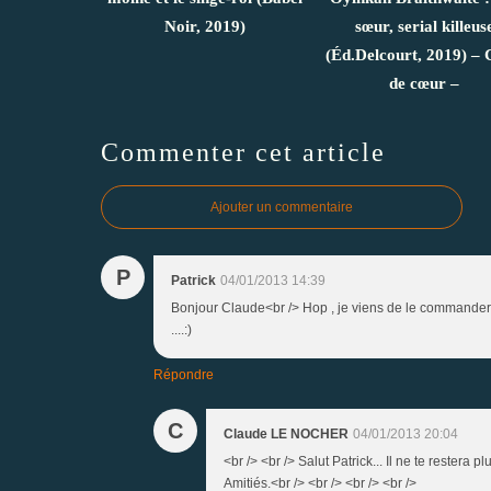
Noir, 2019)
sœur, serial killeus
(Éd.Delcourt, 2019) –
de cœur –
Commenter cet article
Ajouter un commentaire
P
Patrick
04/01/2013 14:39
Bonjour Claude<br /> Hop , je viens de le commander c
....:)
Répondre
C
Claude LE NOCHER
04/01/2013 20:04
<br /> <br /> Salut Patrick... Il ne te restera 
Amitiés.<br /> <br /> <br /> <br />