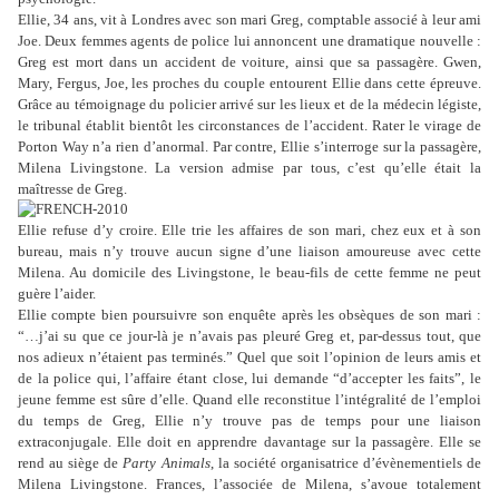
Ellie, 34 ans, vit à Londres avec son mari Greg, comptable associé à leur ami
Joe. Deux femmes agents de police lui annoncent une dramatique nouvelle :
Greg est mort dans un accident de voiture, ainsi que sa passagère. Gwen,
Mary, Fergus, Joe, les proches du couple entourent Ellie dans cette épreuve.
Grâce au témoignage du policier arrivé sur les lieux et de la médecin légiste,
le tribunal établit bientôt les circonstances de l’accident. Rater le virage de
Porton Way n’a rien d’anormal. Par contre, Ellie s’interroge sur la passagère,
Milena Livingstone. La version admise par tous, c’est qu’elle était la
maîtresse de Greg.
Ellie refuse d’y croire. Elle trie les affaires de son mari, chez eux et à son
bureau, mais n’y trouve aucun signe d’une liaison amoureuse avec cette
Milena. Au domicile des Livingstone, le beau-fils de cette femme ne peut
guère l’aider.
Ellie compte bien poursuivre son enquête après les obsèques de son mari :
“…j’ai su que ce jour-là je n’avais pas pleuré Greg et, par-dessus tout, que
nos adieux n’étaient pas terminés.” Quel que soit l’opinion de leurs amis et
de la police qui, l’affaire étant close, lui demande “d’accepter les faits”, le
jeune femme est sûre d’elle. Quand elle reconstitue l’intégralité de l’emploi
du temps de Greg, Ellie n’y trouve pas de temps pour une liaison
extraconjugale. Elle doit en apprendre davantage sur la passagère. Elle se
rend au siège de
Party Animals
, la société organisatrice d’évènementiels de
Milena Livingstone. Frances, l’associée de Milena, s’avoue totalement