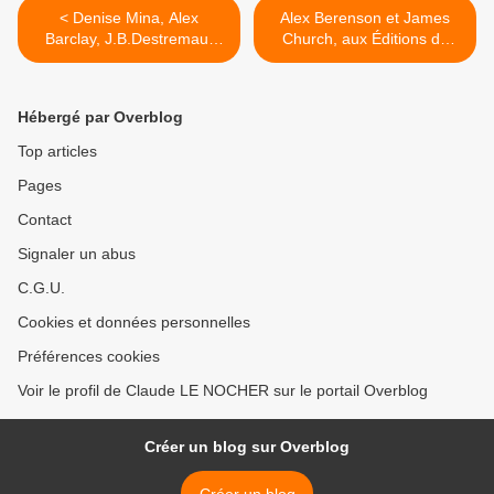
< Denise Mina, Alex
Alex Berenson et James
Barclay, J.B.Destremau,
Church, aux Éditions du
chez J'ai Lu
Seuil >
Hébergé par Overblog
Top articles
Pages
Contact
Signaler un abus
C.G.U.
Cookies et données personnelles
Préférences cookies
Voir le profil de Claude LE NOCHER sur le portail Overblog
Créer un blog sur Overblog