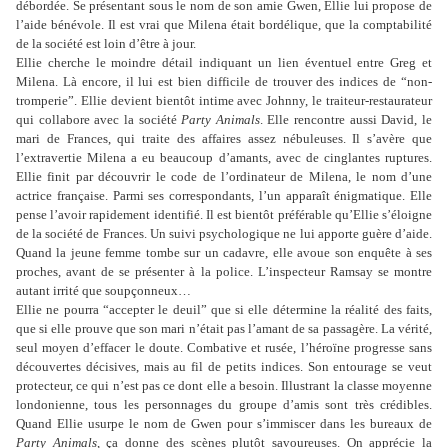
débordée. Se présentant sous le nom de son amie Gwen, Ellie lui propose de
l’aide bénévole. Il est vrai que Milena était bordélique, que la comptabilité
de la société est loin d’être à jour.
Ellie cherche le moindre détail indiquant un lien éventuel entre Greg et
Milena. Là encore, il lui est bien difficile de trouver des indices de “non-
tromperie”. Ellie devient bientôt intime avec Johnny, le traiteur-restaurateur
qui collabore avec la société
Party Animals
. Elle rencontre aussi David, le
mari de Frances, qui traite des affaires assez nébuleuses. Il s’avère que
l’extravertie Milena a eu beaucoup d’amants, avec de cinglantes ruptures.
Ellie finit par découvrir le code de l’ordinateur de Milena, le nom d’une
actrice française. Parmi ses correspondants, l’un apparaît énigmatique. Elle
pense l’avoir rapidement identifié. Il est bientôt préférable qu’Ellie s’éloigne
de la société de Frances. Un suivi psychologique ne lui apporte guère d’aide.
Quand la jeune femme tombe sur un cadavre, elle avoue son enquête à ses
proches, avant de se présenter à la police. L’inspecteur Ramsay se montre
autant irrité que soupçonneux…
Ellie ne pourra “accepter le deuil” que si elle détermine la réalité des faits,
que si elle prouve que son mari n’était pas l’amant de sa passagère. La vérité,
seul moyen d’effacer le doute. Combative et rusée, l’héroïne progresse sans
découvertes décisives, mais au fil de petits indices. Son entourage se veut
protecteur, ce qui n’est pas ce dont elle a besoin. Illustrant la classe moyenne
londonienne, tous les personnages du groupe d’amis sont très crédibles.
Quand Ellie usurpe le nom de Gwen pour s’immiscer dans les bureaux de
Party Animals
, ça donne des scènes plutôt savoureuses. On apprécie la