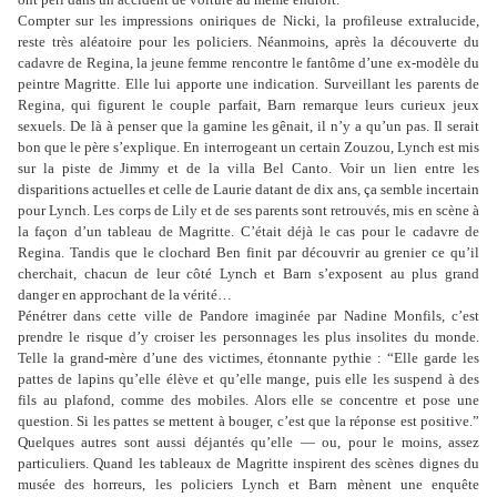
Compter sur les impressions oniriques de Nicki, la profileuse extralucide,
reste très aléatoire pour les policiers. Néanmoins, après la découverte du
cadavre de Regina, la jeune femme rencontre le fantôme d’une ex-modèle du
peintre Magritte. Elle lui apporte une indication. Surveillant les parents de
Regina, qui figurent le couple parfait, Barn remarque leurs curieux jeux
sexuels. De là à penser que la gamine les gênait, il n’y a qu’un pas. Il serait
bon que le père s’explique. En interrogeant un certain Zouzou, Lynch est mis
sur la piste de Jimmy et de la villa Bel Canto. Voir un lien entre les
disparitions actuelles et celle de Laurie datant de dix ans, ça semble incertain
pour Lynch. Les corps de Lily et de ses parents sont retrouvés, mis en scène à
la façon d’un tableau de Magritte. C’était déjà le cas pour le cadavre de
Regina. Tandis que le clochard Ben finit par découvrir au grenier ce qu’il
cherchait, chacun de leur côté Lynch et Barn s’exposent au plus grand
danger en approchant de la vérité…
Pénétrer dans cette ville de Pandore imaginée par Nadine Monfils, c’est
prendre le risque d’y croiser les personnages les plus insolites du monde.
Telle la grand-mère d’une des victimes, étonnante pythie : “Elle garde les
pattes de lapins qu’elle élève et qu’elle mange, puis elle les suspend à des
fils au plafond, comme des mobiles. Alors elle se concentre et pose une
question. Si les pattes se mettent à bouger, c’est que la réponse est positive.”
Quelques autres sont aussi déjantés qu’elle ― ou, pour le moins, assez
particuliers. Quand les tableaux de Magritte inspirent des scènes dignes du
musée des horreurs, les policiers Lynch et Barn mènent une enquête