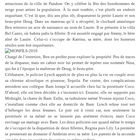
attractions de la ville de Pandore. On y célèbre la fête des bonshommes de
neige pour attirer la population. À la nuit tombée, c’est plutôt un endroit
inquiétant. C’est là que, dix ans plus tôt, disparurent la petite Laurie et son
beau-père Doug. Dans un manteau qu’il a récupéré, le clochard amnésique
Ben retrouve un acte de naissance au nom de Laurie. Il se présente à la villa
Bel Canto, où habita jadis la fillette. Il est aussitôt engagé par Jimmy, le frère
aîné de Laurie. Celui-ci s’occupe de Katrina, sa mère, dont les humeurs
séniles sont fort inquiétantes.
Chargé de l’entretien, Ben en profite pour explorer la propriété. Peu de traces
de la disparue, mais un cahier noir lui permet de repérer une nommée Nina,
qui fut à l’époque la maîtresse de Doug, le beau-père.
Célibataire, le policier Lynch apprécie de plus en plus la vie en couple avec
sa chienne alcoolique et pisseuse, Tequila. Par contre, des complications
attendent son collègue Barn lorsqu’il accueille chez lui la prostituée Coco.
D’abord, elle est bien décidée à s’incruster ici. Ensuite, elle ne supporte pas
Midnight, la chatte de Barn. Enfin, sa turbulente mémé Yvonne rejoint Coco,
s’installant comme chez elle au domicile de Barn. Lynch refuse tout net
d’héberger les deux femmes. Le pire est à venir car, non seulement la
prostituée et sa mémé ne se laissent pas aisément évincer, mais Coco
envisage un mariage avec Barn. Les deux policiers ont quand même le temps
de s’occuper de la disparition de deux fillettes, Regina puis Lily. La première
se promenait au domaine d’Arnheim avec sa mère. Les parents de la seconde
ont péri dans un accident de voiture au même endroit.