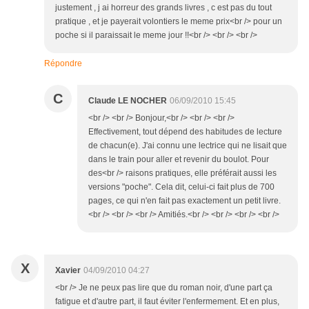
justement , j ai horreur des grands livres , c est pas du tout
pratique , et je payerait volontiers le meme prix<br /> pour un
poche si il paraissait le meme jour !!<br /> <br /> <br />
Répondre
C
Claude LE NOCHER
06/09/2010 15:45
<br /> <br /> Bonjour,<br /> <br /> <br />
Effectivement, tout dépend des habitudes de lecture
de chacun(e). J'ai connu une lectrice qui ne lisait que
dans le train pour aller et revenir du boulot. Pour
des<br /> raisons pratiques, elle préférait aussi les
versions "poche". Cela dit, celui-ci fait plus de 700
pages, ce qui n'en fait pas exactement un petit livre.
<br /> <br /> <br /> Amitiés.<br /> <br /> <br /> <br />
X
Xavier
04/09/2010 04:27
<br /> Je ne peux pas lire que du roman noir, d'une part ça
fatigue et d'autre part, il faut éviter l'enfermement. Et en plus,