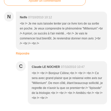
Ajouter un commentaire
N
Nelfe
07/10/2010 10:12
<br /> Je me suis laissée tenter par ce livre lors de sa sortie
en poche. Je veux comprendre le phénomène "Millenium".<br
/> A priori, ce succès à l'air mérité...<br /> Je vais le
commencer tout bientôt. Je reviendrai donner mon avis :)<br
/> <br /> <br />
Répondre
C
Claude LE NOCHER
07/10/2010 10:47
<br /> <br /> Bonjour Céline,<br /> <br /> <br /> Ce
sera avec grand plaisir que je relaierai votre avis sur
"Millenium". De mon côté, étant beaucoup sollicité, je
regrette de n'avoir lu que ce premier<br /> "épisode"
de la triologie.<br /> <br /> <br /> Amitiés.<br /> <br />
<br /> <br />