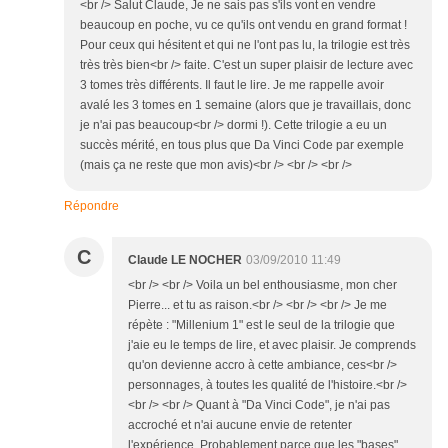
<br /> Salut Claude, Je ne sais pas s'ils vont en vendre
beaucoup en poche, vu ce qu'ils ont vendu en grand format !
Pour ceux qui hésitent et qui ne l'ont pas lu, la trilogie est très
très très bien<br /> faite. C'est un super plaisir de lecture avec
3 tomes très différents. Il faut le lire. Je me rappelle avoir
avalé les 3 tomes en 1 semaine (alors que je travaillais, donc
je n'ai pas beaucoup<br /> dormi !). Cette trilogie a eu un
succès mérité, en tous plus que Da Vinci Code par exemple
(mais ça ne reste que mon avis)<br /> <br /> <br />
Répondre
C
Claude LE NOCHER
03/09/2010 11:49
<br /> <br /> Voila un bel enthousiasme, mon cher
Pierre... et tu as raison.<br /> <br /> <br /> Je me
répète : "Millenium 1" est le seul de la trilogie que
j'aie eu le temps de lire, et avec plaisir. Je comprends
qu'on devienne accro à cette ambiance, ces<br />
personnages, à toutes les qualité de l'histoire.<br />
<br /> <br /> Quant à "Da Vinci Code", je n'ai pas
accroché et n'ai aucune envie de retenter
l'expérience. Probablement parce que les "bases"