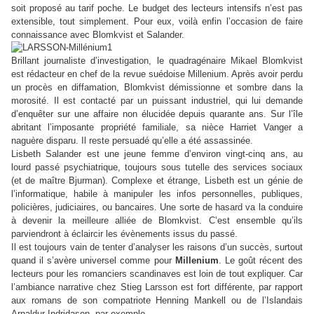
soit proposé au tarif poche. Le budget des lecteurs intensifs n’est pas
extensible, tout simplement. Pour eux, voilà enfin l’occasion de faire
connaissance avec Blomkvist et Salander.
Brillant journaliste d’investigation, le quadragénaire Mikael Blomkvist
est rédacteur en chef de la revue suédoise Millenium. Après avoir perdu
un procès en diffamation, Blomkvist démissionne et sombre dans la
morosité. Il est contacté par un puissant industriel, qui lui demande
d’enquêter sur une affaire non élucidée depuis quarante ans. Sur l’île
abritant l’imposante propriété familiale, sa nièce Harriet Vanger a
naguère disparu. Il reste persuadé qu’elle a été assassinée.
Lisbeth Salander est une jeune femme d’environ vingt-cinq ans, au
lourd passé psychiatrique, toujours sous tutelle des services sociaux
(et de maître Bjurman). Complexe et étrange, Lisbeth est un génie de
l’informatique, habile à manipuler les infos personnelles, publiques,
policières, judiciaires, ou bancaires. Une sorte de hasard va la conduire
à devenir la meilleure alliée de Blomkvist. C’est ensemble qu’ils
parviendront à éclaircir les évènements issus du passé.
Il est toujours vain de tenter d’analyser les raisons d’un succès, surtout
quand il s’avère universel comme pour
Millenium
. Le goût récent des
lecteurs pour les romanciers scandinaves est loin de tout expliquer. Car
l’ambiance narrative chez Stieg Larsson est fort différente, par rapport
aux romans de son compatriote Henning Mankell ou de l’Islandais
Arnaldur Indridason, par exemple.