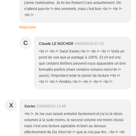
j'aime l'adrénaline. Je lis les Robert Crais actuellement. On
n'atteint pas<br /> des sommets, mais c'est bon.<br /> <br />
<br />
Répondre
C
Claude LE NOCHER
04/09/2010 07:23
<br /> <br /> Salut Xavier,<br /> <br /> <br /> Voilà un
point de vue que je partage à 100%. Et s'il est vrai
que certains thrillers peuvent nous apparaitre un brin
formatés parfois (mais certains romans noirs<br />
aussi), l'important reste le plaisir de lecture !<br />
<br /> <br /> Amitiés.<br /> <br /> <br /> <br />
X
Xavier
03/09/2010 15:49
<br /> Je me suis laissé entraîné facilement et j'ai lu le strois
volumes à la suite moins, le second volume est moins réussi
mais c'est une lecture agréable et bien au-dessus
effectivement de Da Vinci<br /> que je n'ai pas fini...<br /> <br