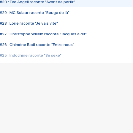
#30 : Eve Angeli raconte "Avant de partir"
#29 : MC Solaar raconte "Bouge de là"
28 : Lorie raconte "Je vais vite"
#27 : Christophe Willem raconte "Jacques a dit"
#26 : Chimène Badi raconte "Entre nous"
#25 : Indochine raconte "3e sexe"
#24 : Zaho raconte "C'est chelou"
#23 : Patrick Bruel raconte "Au café des délices"
#22 : Kyo raconte "Le chemin"
#21 : Nolwenn Leroy raconte "Cassé"
#20 : Patrick Hernandez raconte "Born to be alive"
#19 : Lorie raconte "Près de moi"
#18 : Michael Jones raconte "A nos actes manqués" (avec Jean-Jacque