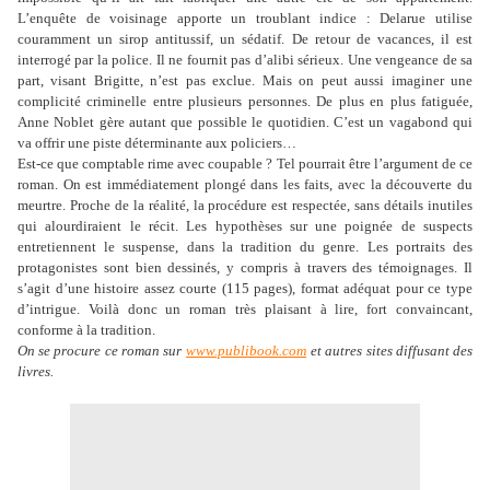
L’enquête de voisinage apporte un troublant indice : Delarue utilise
couramment un sirop antitussif, un sédatif. De retour de vacances, il est
interrogé par la police. Il ne fournit pas d’alibi sérieux. Une vengeance de sa
part, visant Brigitte, n’est pas exclue. Mais on peut aussi imaginer une
complicité criminelle entre plusieurs personnes. De plus en plus fatiguée,
Anne Noblet gère autant que possible le quotidien. C’est un vagabond qui
va offrir une piste déterminante aux policiers…
Est-ce que comptable rime avec coupable ? Tel pourrait être l’argument de ce
roman. On est immédiatement plongé dans les faits, avec la découverte du
meurtre. Proche de la réalité, la procédure est respectée, sans détails inutiles
qui alourdiraient le récit. Les hypothèses sur une poignée de suspects
entretiennent le suspense, dans la tradition du genre. Les portraits des
protagonistes sont bien dessinés, y compris à travers des témoignages. Il
s’agit d’une histoire assez courte (115 pages), format adéquat pour ce type
d’intrigue. Voilà donc un roman très plaisant à lire, fort convaincant,
conforme à la tradition.
On se procure ce roman sur
www.publibook.com
et autres sites diffusant des
livres.