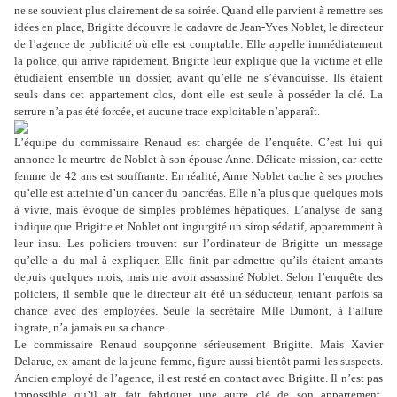
ne se souvient plus clairement de sa soirée. Quand elle parvient à remettre ses
idées en place, Brigitte découvre le cadavre de Jean-Yves Noblet, le directeur
de l’agence de publicité où elle est comptable. Elle appelle immédiatement
la police, qui arrive rapidement. Brigitte leur explique que la victime et elle
étudiaient ensemble un dossier, avant qu’elle ne s’évanouisse. Ils étaient
seuls dans cet appartement clos, dont elle est seule à posséder la clé. La
serrure n’a pas été forcée, et aucune trace exploitable n’apparaît.
L’équipe du commissaire Renaud est chargée de l’enquête. C’est lui qui
annonce le meurtre de Noblet à son épouse Anne. Délicate mission, car cette
femme de 42 ans est souffrante. En réalité, Anne Noblet cache à ses proches
qu’elle est atteinte d’un cancer du pancréas. Elle n’a plus que quelques mois
à vivre, mais évoque de simples problèmes hépatiques. L’analyse de sang
indique que Brigitte et Noblet ont ingurgité un sirop sédatif, apparemment à
leur insu. Les policiers trouvent sur l’ordinateur de Brigitte un message
qu’elle a du mal à expliquer. Elle finit par admettre qu’ils étaient amants
depuis quelques mois, mais nie avoir assassiné Noblet. Selon l’enquête des
policiers, il semble que le directeur ait été un séducteur, tentant parfois sa
chance avec des employées. Seule la secrétaire Mlle Dumont, à l’allure
ingrate, n’a jamais eu sa chance.
Le commissaire Renaud soupçonne sérieusement Brigitte. Mais Xavier
Delarue, ex-amant de la jeune femme, figure aussi bientôt parmi les suspects.
Ancien employé de l’agence, il est resté en contact avec Brigitte. Il n’est pas
impossible qu’il ait fait fabriquer une autre clé de son appartement.