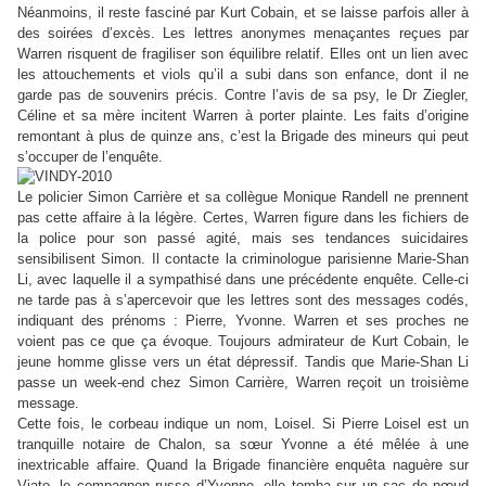
Néanmoins, il reste fasciné par Kurt Cobain, et se laisse parfois aller à
des soirées d’excès. Les lettres anonymes menaçantes reçues par
Warren risquent de fragiliser son équilibre relatif. Elles ont un lien avec
les attouchements et viols qu’il a subi dans son enfance, dont il ne
garde pas de souvenirs précis. Contre l’avis de sa psy, le Dr Ziegler,
Céline et sa mère incitent Warren à porter plainte. Les faits d’origine
remontant à plus de quinze ans, c’est la Brigade des mineurs qui peut
s’occuper de l’enquête.
Le policier Simon Carrière et sa collègue Monique Randell ne prennent
pas cette affaire à la légère. Certes, Warren figure dans les fichiers de
la police pour son passé agité, mais ses tendances suicidaires
sensibilisent Simon. Il contacte la criminologue parisienne Marie-Shan
Li, avec laquelle il a sympathisé dans une précédente enquête. Celle-ci
ne tarde pas à s’apercevoir que les lettres sont des messages codés,
indiquant des prénoms : Pierre, Yvonne. Warren et ses proches ne
voient pas ce que ça évoque. Toujours admirateur de Kurt Cobain, le
jeune homme glisse vers un état dépressif. Tandis que Marie-Shan Li
passe un week-end chez Simon Carrière, Warren reçoit un troisième
message.
Cette fois, le corbeau indique un nom, Loisel. Si Pierre Loisel est un
tranquille notaire de Chalon, sa sœur Yvonne a été mêlée à une
inextricable affaire. Quand la Brigade financière enquêta naguère sur
Viato, le compagnon russe d’Yvonne, elle tomba sur un sac de nœud