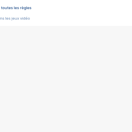
 toutes les règles
s les jeux vidéo
us choquant de Rockstar ? - Le scandale BULLY
e plus moche de Steam
du RÊVE tourne au CAUCHEMAR
pendant 8 heures
it… à tort
umiliés par un jeu vidéo
ire - Final Fantasy 8
ti un empire - Age of Empires
story DOFUS
tard, il crée l'un des pires jeux de tous les temps, MindsEye.