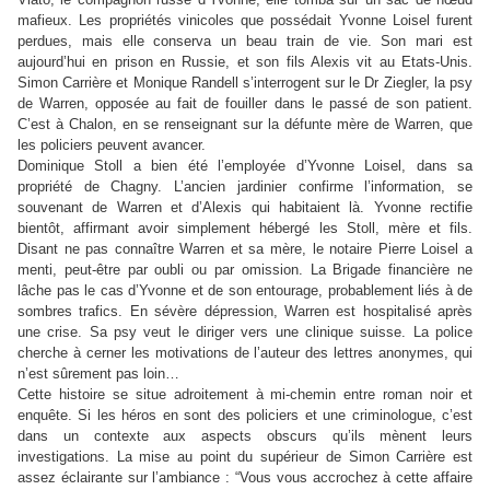
mafieux. Les propriétés vinicoles que possédait Yvonne Loisel furent
perdues, mais elle conserva un beau train de vie. Son mari est
aujourd’hui en prison en Russie, et son fils Alexis vit au Etats-Unis.
Simon Carrière et Monique Randell s’interrogent sur le Dr Ziegler, la psy
de Warren, opposée au fait de fouiller dans le passé de son patient.
C’est à Chalon, en se renseignant sur la défunte mère de Warren, que
les policiers peuvent avancer.
Dominique Stoll a bien été l’employée d’Yvonne Loisel, dans sa
propriété de Chagny. L’ancien jardinier confirme l’information, se
souvenant de Warren et d’Alexis qui habitaient là. Yvonne rectifie
bientôt, affirmant avoir simplement hébergé les Stoll, mère et fils.
Disant ne pas connaître Warren et sa mère, le notaire Pierre Loisel a
menti, peut-être par oubli ou par omission. La Brigade financière ne
lâche pas le cas d’Yvonne et de son entourage, probablement liés à de
sombres trafics. En sévère dépression, Warren est hospitalisé après
une crise. Sa psy veut le diriger vers une clinique suisse. La police
cherche à cerner les motivations de l’auteur des lettres anonymes, qui
n’est sûrement pas loin…
Cette histoire se situe adroitement à mi-chemin entre roman noir et
enquête. Si les héros en sont des policiers et une criminologue, c’est
dans un contexte aux aspects obscurs qu’ils mènent leurs
investigations. La mise au point du supérieur de Simon Carrière est
assez éclairante sur l’ambiance :
“
Vous vous accrochez à cette affaire