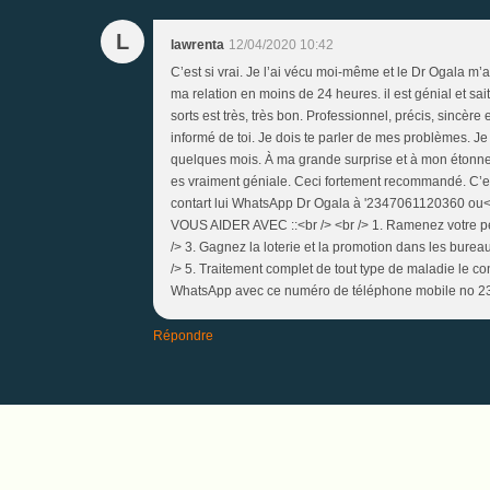
L
lawrenta
12/04/2020 10:42
C’est si vrai. Je l’ai vécu moi-même et le Dr Ogala m
ma relation en moins de 24 heures. il est génial et sai
sorts est très, très bon. Professionnel, précis, sincèr
informé de toi. Je dois te parler de mes problèmes. Je 
quelques mois. À ma grande surprise et à mon étonnem
es vraiment géniale. Ceci fortement recommandé. C’es
contart lui WhatsApp Dr Ogala à '2347061120360 ou<b
VOUS AIDER AVEC ::<br /> <br /> 1. Ramenez votre pet
/> 3. Gagnez la loterie et la promotion dans les bure
/> 5. Traitement complet de tout type de maladie le 
WhatsApp avec ce numéro de téléphone mobile no 
Répondre