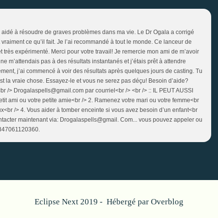
’a aidé à résoudre de graves problèmes dans ma vie. Le Dr Ogala a corrigé
t vraiment ce qu’il fait. Je l’ai recommandé à tout le monde. Ce lanceur de
e et très expérimenté. Merci pour votre travail! Je remercie mon ami de m’avoir
ne m’attendais pas à des résultats instantanés et j’étais prêt à attendre
ent, j’ai commencé à voir des résultats après quelques jours de casting. Tu
t la vraie chose. Essayez-le et vous ne serez pas déçu! Besoin d’aide?
r /> Drogalaspells@gmail.com par courriel<br /> <br /> :: IL PEUT AUSSI
it ami ou votre petite amie<br /> 2. Ramenez votre mari ou votre femme<br
aux<br /> 4. Vous aider à tomber enceinte si vous avez besoin d’un enfant<br
contacter maintenant via: Drogalaspells@gmail. Com... vous pouvez appeler ou
2347061120360.
Eclipse Next 2019 - Hébergé par
Overblog