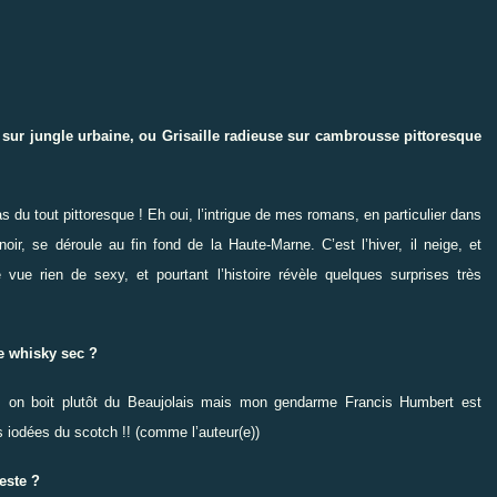
 sur jungle urbaine, ou Grisaille radieuse sur cambrousse pittoresque
 du tout pittoresque ! Eh oui, l’intrigue de mes romans, en particulier dans
ir, se déroule au fin fond de la Haute-Marne. C’est l’hiver, il neige, et
e vu
e
rien de sexy, et pourtant l’histoire révèle quelques surprises très
e whisky sec ?
, on boit plutôt du Beaujolais mais mon gendarme Francis Humbert est
 iodées du scotch !! (comme l’auteur(e))
este ?