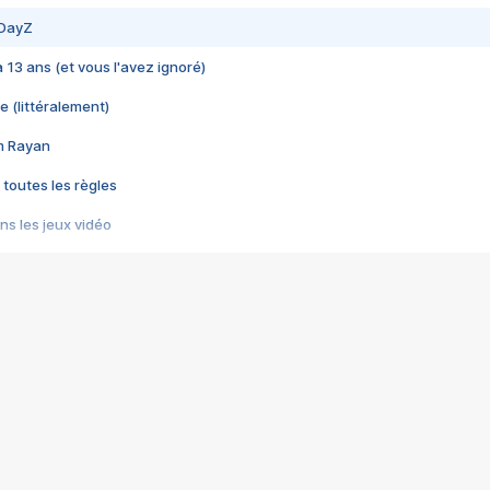
 DayZ
 a 13 ans (et vous l'avez ignoré)
e (littéralement)
im Rayan
 toutes les règles
s les jeux vidéo
us choquant de Rockstar ? - Le scandale BULLY
e plus moche de Steam
du RÊVE tourne au CAUCHEMAR
pendant 8 heures
it… à tort
umiliés par un jeu vidéo