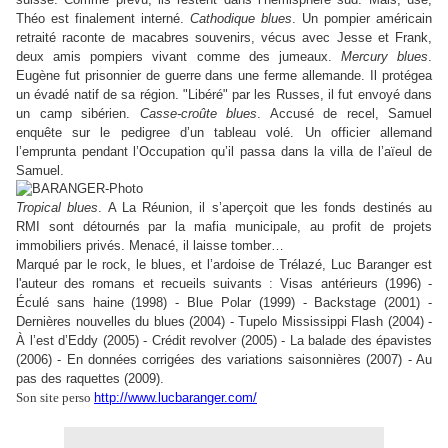
Théo est finalement interné.
Cathodique blues
. Un pompier américain
retraité raconte de macabres souvenirs, vécus avec Jesse et Frank,
deux amis pompiers vivant comme des jumeaux.
Mercury blues
.
Eugène fut prisonnier de guerre dans une ferme allemande. Il protégea
un évadé natif de sa région. "Libéré" par les Russes, il fut envoyé dans
un camp sibérien.
Casse-croûte blues
. Accusé de recel, Samuel
enquête sur le pedigree d’un tableau volé. Un officier allemand
l’emprunta pendant l’Occupation qu’il passa dans la villa de l’aïeul de
Samuel.
Tropical blues
. A La Réunion, il s’aperçoit que les fonds destinés au
RMI sont détournés par la mafia municipale, au profit de projets
immobiliers privés. Menacé, il laisse tomber…
Marqué par le rock, le blues, et l’ardoise de Trélazé, Luc Baranger est
l'auteur des romans et recueils suivants : Visas antérieurs (1996) -
Éculé sans haine (1998) - Blue Polar (1999) - Backstage (2001) -
Dernières nouvelles du blues (2004) - Tupelo Mississippi Flash (2004) -
À l’est d’Eddy (2005) - Crédit revolver (2005) - La balade des épavistes
(2006) - En données corrigées des variations saisonnières (2007) - Au
pas des raquettes (2009).
Son site perso
http://www.lucbaranger.com/