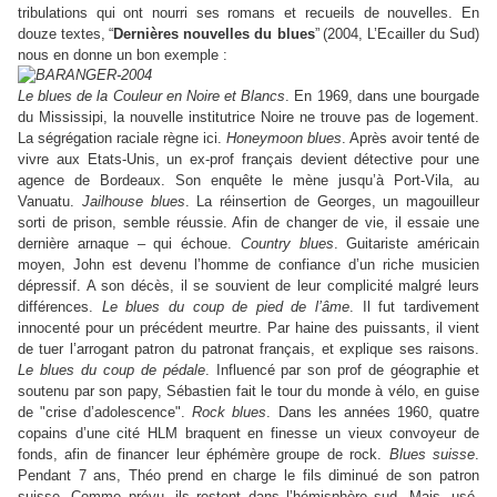
tribulations qui ont nourri ses romans et recueils de nouvelles. En
douze textes,
“
Dernières nouvelles du blues
”
(2004, L’Ecailler du Sud)
nous en donne un bon exemple :
Le blues de la Couleur en Noire et Blancs
. En 1969, dans une bourgade
du Mississipi, la nouvelle institutrice Noire ne trouve pas de logement.
La ségrégation raciale règne ici.
Honeymoon blues
. Après avoir tenté de
vivre aux Etats-Unis, un ex-prof français devient détective pour une
agence de Bordeaux. Son enquête le mène jusqu’à Port-Vila, au
Vanuatu.
Jailhouse blues
. La réinsertion de Georges, un magouilleur
sorti de prison, semble réussie. Afin de changer de vie, il essaie une
dernière arnaque – qui échoue.
Country blues
. Guitariste américain
moyen, John est devenu l’homme de confiance d’un riche musicien
dépressif. A son décès, il se souvient de leur complicité malgré leurs
différences.
Le blues du coup de pied de l’âme
. Il fut tardivement
innocenté pour un précédent meurtre. Par haine des puissants, il vient
de tuer l’arrogant patron du patronat français, et explique ses raisons.
Le blues du coup de pédale
. Influencé par son prof de géographie et
soutenu par son papy, Sébastien fait le tour du monde à vélo, en guise
de "crise d’adolescence".
Rock blues
. Dans les années 1960, quatre
copains d’une cité HLM braquent en finesse un vieux convoyeur de
fonds, afin de financer leur éphémère groupe de rock.
Blues suisse
.
Pendant 7 ans, Théo prend en charge le fils diminué de son patron
suisse. Comme prévu, ils restent dans l’hémisphère sud. Mais, usé,