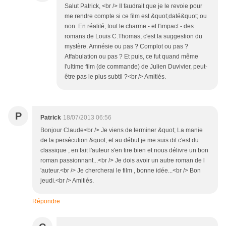
Salut Patrick, <br /> Il faudrait que je le revoie pour
me rendre compte si ce film est &quot;daté&quot; ou
non. En réalité, tout le charme - et l'impact - des
romans de Louis C.Thomas, c'est la suggestion du
mystère. Amnésie ou pas ? Complot ou pas ?
Affabulation ou pas ? Et puis, ce fut quand même
l'ultime film (de commande) de Julien Duvivier, peut-
être pas le plus subtil ?<br /> Amitiés.
P
Patrick
18/07/2013 06:56
Bonjour Claude<br /> Je viens de terminer &quot; La manie
de la persécution &quot; et au début je me suis dit c'est du
classique , en fait l'auteur s'en tire bien et nous délivre un bon
roman passionnant...<br /> Je dois avoir un autre roman de l
'auteur.<br /> Je chercherai le film , bonne idée...<br /> Bon
jeudi.<br /> Amitiés.
Répondre