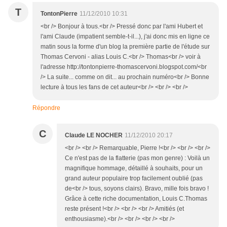
T
TontonPierre
11/12/2010 10:31
<br /> Bonjour à tous.<br /> Pressé donc par l'ami Hubert et
l'ami Claude (impatient semble-t-il...), j'ai donc mis en ligne ce
matin sous la forme d'un blog la première partie de l'étude sur
Thomas Cervoni - alias Louis C.<br /> Thomas<br /> voir à
l'adresse http://tontonpierre-thomascervoni.blogspot.com/<br
/> La suite... comme on dit... au prochain numéro<br /> Bonne
lecture à tous les fans de cet auteur<br /> <br /> <br />
Répondre
C
Claude LE NOCHER
11/12/2010 20:17
<br /> <br /> Remarquable, Pierre !<br /> <br /> <br />
Ce n'est pas de la flatterie (pas mon genre) : Voilà un
magnifique hommage, détaillé à souhaits, pour un
grand auteur populaire trop facilement oublié (pas
de<br /> tous, soyons clairs). Bravo, mille fois bravo !
Grâce à cette riche documentation, Louis C.Thomas
reste présent !<br /> <br /> <br /> Amitiés (et
enthousiasme).<br /> <br /> <br /> <br />