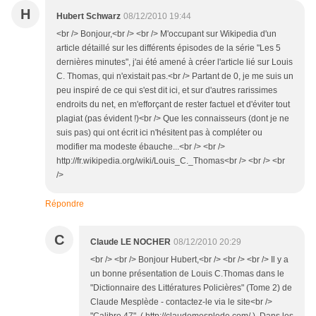
H
Hubert Schwarz
08/12/2010 19:44
<br /> Bonjour,<br /> <br /> M'occupant sur Wikipedia d'un
article détaillé sur les différents épisodes de la série "Les 5
dernières minutes", j'ai été amené à créer l'article lié sur Louis
C. Thomas, qui n'existait pas.<br /> Partant de 0, je me suis un
peu inspiré de ce qui s'est dit ici, et sur d'autres rarissimes
endroits du net, en m'efforçant de rester factuel et d'éviter tout
plagiat (pas évident !)<br /> Que les connaisseurs (dont je ne
suis pas) qui ont écrit ici n'hésitent pas à compléter ou
modifier ma modeste ébauche...<br /> <br />
http://fr.wikipedia.org/wiki/Louis_C._Thomas<br /> <br /> <br
/>
Répondre
C
Claude LE NOCHER
08/12/2010 20:29
<br /> <br /> Bonjour Hubert,<br /> <br /> <br /> Il y a
un bonne présentation de Louis C.Thomas dans le
"Dictionnaire des Littératures Policières" (Tome 2) de
Claude Mesplède - contactez-le via le site<br />