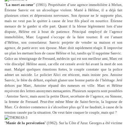
"
La mort au cœur
" (1961). Propriétaire d’une agence immobilière à Melun,
Étienne Sanvic est un alcoolique violent. Marié à Hélène, il a déjà fait
plusieurs crises et dépressions nerveuses. Son épouse ne le supporte plus,
mais ne veut pas le quitter à cause de leur fils placé en nourrice. Étienne
menace de le garder si elle part. Quant il la blesse légèrement lors d’une
dispute, Hélène est à bout de patience. Principal employé de l’agence
immobilière, Marc Legrand s’occupe de la faire tourner. Il est l’amant
d’Hélène, son consolateur. Sanvic projette de vendre sa maison et son
agence, de partir avec son épouse. Marc doit rapidement réagir. Il improvise
un plan les mettant hors de cause Hélène et lui, tandis qu’il supprime Sanvic.
Grâce au témoignage de Fressard, médecin qui est son meilleur ami, Marc est
vite disculpé. Hélène aussi, car elle est censée avoir fui avant la mort de son
mari. Malgré quelques émotions fortes, le couple constate que la police
admet un suicide. Le policier Alici est réticent, mais insiste peu. Antoine
Sanvic, le frère du défunt, espérait glaner une bonne partie de l’héritage. Jeté
dehors par Marc, Antoine répand des rumeurs en ville. Marc et Hélène
reçoivent des lettres anonymes menaçantes. Plusieurs suspects sont possibles
: Antoine Savic, mais aussi la petite Dizot, secrétaire de l’agence, ou Simone,
la femme de Fressard. Peut-être même Mme de Saint-Servin, la logeuse de
Marc. Ce dernier commence à s’alcooliser plus qu’il ne faudrait, à cause de la
tension causée par la situation. On veut faire craquer le couple, mais qui ?
"
Manie de la persécution
" (1962). Sur la Côte d’Azur. Georges a été victime