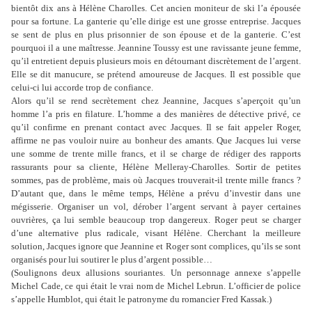
bientôt dix ans à Hélène Charolles. Cet ancien moniteur de ski l’a épousée
pour sa fortune. La ganterie qu’elle dirige est une grosse entreprise. Jacques
se sent de plus en plus prisonnier de son épouse et de la ganterie. C’est
pourquoi il a une maîtresse. Jeannine Toussy est une ravissante jeune femme,
qu’il entretient depuis plusieurs mois en détournant discrètement de l’argent.
Elle se dit manucure, se prétend amoureuse de Jacques. Il est possible que
celui-ci lui accorde trop de confiance.
Alors qu’il se rend secrètement chez Jeannine, Jacques s’aperçoit qu’un
homme l’a pris en filature. L’homme a des manières de détective privé, ce
qu’il confirme en prenant contact avec Jacques. Il se fait appeler Roger,
affirme ne pas vouloir nuire au bonheur des amants. Que Jacques lui verse
une somme de trente mille francs, et il se charge de rédiger des rapports
rassurants pour sa cliente, Hélène Melleray-Charolles. Sortir de petites
sommes, pas de problème, mais où Jacques trouverait-il trente mille francs ?
D’autant que, dans le même temps, Hélène a prévu d’investir dans une
mégisserie. Organiser un vol, dérober l’argent servant à payer certaines
ouvrières, ça lui semble beaucoup trop dangereux. Roger peut se charger
d’une alternative plus radicale, visant Hélène. Cherchant la meilleure
solution, Jacques ignore que Jeannine et Roger sont complices, qu’ils se sont
organisés pour lui soutirer le plus d’argent possible…
(Soulignons deux allusions souriantes. Un personnage annexe s’appelle
Michel Cade, ce qui était le vrai nom de Michel Lebrun. L’officier de police
s’appelle Humblot, qui était le patronyme du romancier Fred Kassak.)