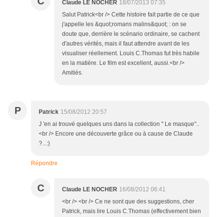
C
Claude LE NOCHER
18/07/2013 07:35
Salut Patrick<br /> Cette histoire fait partie de ce que
j'appelle les &quot;romans malins&quot; : on se
doute que, derrière le scénario ordinaire, se cachent
d'autres vérités, mais il faut attendre avant de les
visualiser réellement. Louis C.Thomas fut très habile
en la matière. Le film est excellent, aussi.<br />
Amitiés.
P
Patrick
15/08/2012 20:57
J 'en ai trouvé quelques uns dans la collection " Le masque"..
<br /> Encore une découverte grâce ou à cause de Claude
?...:)
Répondre
C
Claude LE NOCHER
16/08/2012 06:41
<br /> <br /> Ce ne sont que des suggestions, cher
Patrick, mais lire Louis C.Thomas (effectivement bien