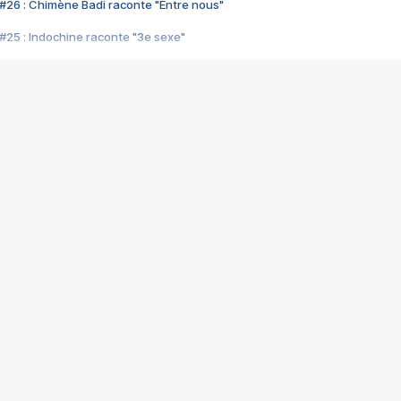
#26 : Chimène Badi raconte "Entre nous"
#25 : Indochine raconte "3e sexe"
#24 : Zaho raconte "C'est chelou"
#23 : Patrick Bruel raconte "Au café des délices"
#22 : Kyo raconte "Le chemin"
#21 : Nolwenn Leroy raconte "Cassé"
#20 : Patrick Hernandez raconte "Born to be alive"
#19 : Lorie raconte "Près de moi"
#18 : Michael Jones raconte "A nos actes manqués" (avec Jean-Jacque
#17 : Khaled raconte "Aïcha"
#16 : Corneille raconte "Parce qu'on vient de loin"
#15 : Indochine raconte "L'aventurier"
14 : Lorie raconte "Sur un air latino"