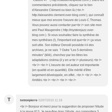
"Calibre 47" ( http://claudemesplede.com/ ). Dans les
commentaires précédents, cliquez sur le lien
d'Alexandre Clément ou bien là (<br />
http://alexandre.clement.over-blog.com/ ), qui connaît
mieux que moi encore l'oeuvre de Louis C.Thomas.
Vous pouvez aussi contacter par<br /> son site mon
ami Paul Maugendre ( http://mysterejazz.over-
blog.com ). Si vous souhaitez faire la synthèse de
mes synthèses (!), l'important est que<br /> ça vous
soit utile. Son éditeur Denoël possède-t-il des
archives, je ne sais ? Outre "Les 5 dernières
minutes" (télé), cherchez par les titres les
adaptations cinéma (il y en a<br /> plusieurs).<br />
<br /> <br /> L'oeuvre de cet auteur est importante
(en qualité et en quantité). Elle mérité d'être
largement développée, en effet...<br /> <br /> <br />
Amitiés.<br /> <br /> <br /> <br />
T
tontonpierre
02/07/2010 11:18
<br /> Bonjour et merci pour la suggestion de proposer l'étude
à la revue 813. Je peaufine donc l'étude, qui comportera 3