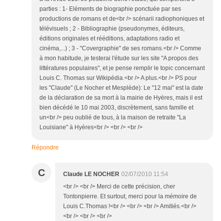
parties : 1- Eléments de biographie ponctuée par ses
productions de romans et de<br /> scénarii radiophoniques et
télévisuels ; 2 - Bibliographie (pseudonymes, éditeurs,
éditions originales et rééditions, adaptations radio et
cinéma,...) ; 3 - "Covergraphie" de ses romans.<br /> Comme
à mon habitude, je testerai l'étude sur les site "A propos des
littératures populaires", et je pense remplir le topic concernant
Louis C. Thomas sur Wikipédia.<br /> A plus.<br /> PS pour
les "Claude" (Le Nocher et Mesplède): Le "12 mai" est la date
de la déclaration de sa mort à la mairie de Hyères, mais il est
bien décédé le 10 mai 2003, discrètement, sans famille et
un<br /> peu oublié de tous, à la maison de retraite "La
Louisiane" à Hyères<br /> <br /> <br />
Répondre
C
Claude LE NOCHER
02/07/2010 11:54
<br /> <br /> Merci de cette précision, cher
Tontonpierre. Et surtout, merci pour la mémoire de
Louis C.Thomas !<br /> <br /> <br /> Amitiés.<br />
<br /> <br /> <br />