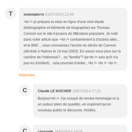
T
tontonpierre
01/07/2010 22:48
<br /> je prépare la mise en ligne d'une mini-étude
(bibliographie et éléments de biographie) sur Thomas
Cervoni sur le site A propos de littérature populaire. Je note
dans votre article que -<br /> contrairement à d'autres sites...
et la BNF..., vous connaissez l'année du décès de Cervoni
(décédé à Hyères le 10 mai 2003). En savez-vous plus sur la
carrière de l'intéressé?... sa "famille"? (je<br /> sais qu'il n'a
pas eu d'enfant)... cela pourrait m'aider...<br /> <br /> <br />
Répondre
C
Claude LE NOCHER
16/07/2014 17:15
Bonjour<br /> J'ai essayé de rendre hommage ici à
un auteur plein de qualités, en espérant qu'un
nouveau public le découvre. Amitiés.
C
christelle
16/07/2014 16:06