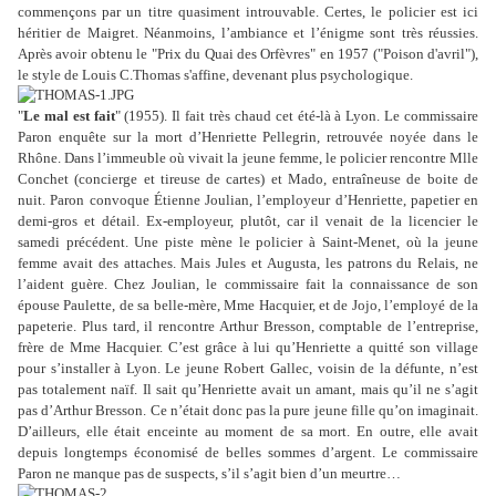
commençons par un titre quasiment introuvable. Certes, le policier est ici
héritier de Maigret. Néanmoins, l’ambiance et l’énigme sont très réussies.
Après avoir obtenu le "Prix du Quai des Orfèvres" en 1957 ("Poison d'avril"),
le style de Louis C.Thomas s'affine, devenant plus psychologique.
"
Le mal est fait
" (1955). Il fait très chaud cet été-là à Lyon. Le commissaire
Paron enquête sur la mort d’Henriette Pellegrin, retrouvée noyée dans le
Rhône. Dans l’immeuble où vivait la jeune femme, le policier rencontre Mlle
Conchet (concierge et tireuse de cartes) et Mado, entraîneuse de boite de
nuit. Paron convoque Étienne Joulian, l’employeur d’Henriette, papetier en
demi-gros et détail. Ex-employeur, plutôt, car il venait de la licencier le
samedi précédent. Une piste mène le policier à Saint-Menet, où la jeune
femme avait des attaches. Mais Jules et Augusta, les patrons du Relais, ne
l’aident guère. Chez Joulian, le commissaire fait la connaissance de son
épouse Paulette, de sa belle-mère, Mme Hacquier, et de Jojo, l’employé de la
papeterie. Plus tard, il rencontre Arthur Bresson, comptable de l’entreprise,
frère de Mme Hacquier. C’est grâce à lui qu’Henriette a quitté son village
pour s’installer à Lyon. Le jeune Robert Gallec, voisin de la défunte, n’est
pas totalement naïf. Il sait qu’Henriette avait un amant, mais qu’il ne s’agit
pas d’Arthur Bresson. Ce n’était donc pas la pure jeune fille qu’on imaginait.
D’ailleurs, elle était enceinte au moment de sa mort. En outre, elle avait
depuis longtemps économisé de belles sommes d’argent. Le commissaire
Paron ne manque pas de suspects, s’il s’agit bien d’un meurtre…