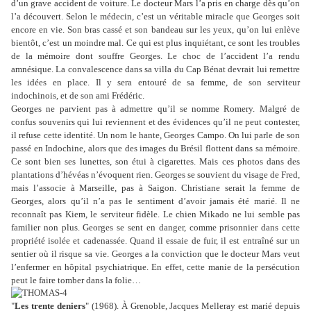
d’un grave accident de voiture. Le docteur Mars l’a pris en charge dès qu’on
l’a découvert. Selon le médecin, c’est un véritable miracle que Georges soit
encore en vie. Son bras cassé et son bandeau sur les yeux, qu’on lui enlève
bientôt, c’est un moindre mal. Ce qui est plus inquiétant, ce sont les troubles
de la mémoire dont souffre Georges. Le choc de l’accident l’a rendu
amnésique. La convalescence dans sa villa du Cap Bénat devrait lui remettre
les idées en place. Il y sera entouré de sa femme, de son serviteur
indochinois, et de son ami Frédéric.
Georges ne parvient pas à admettre qu’il se nomme Romery. Malgré de
confus souvenirs qui lui reviennent et des évidences qu’il ne peut contester,
il refuse cette identité. Un nom le hante, Georges Campo. On lui parle de son
passé en Indochine, alors que des images du Brésil flottent dans sa mémoire.
Ce sont bien ses lunettes, son étui à cigarettes. Mais ces photos dans des
plantations d’hévéas n’évoquent rien. Georges se souvient du visage de Fred,
mais l’associe à Marseille, pas à Saigon. Christiane serait la femme de
Georges, alors qu’il n’a pas le sentiment d’avoir jamais été marié. Il ne
reconnaît pas Kiem, le serviteur fidèle. Le chien Mikado ne lui semble pas
familier non plus. Georges se sent en danger, comme prisonnier dans cette
propriété isolée et cadenassée. Quand il essaie de fuir, il est entraîné sur un
sentier où il risque sa vie. Georges a la conviction que le docteur Mars veut
l’enfermer en hôpital psychiatrique. En effet, cette manie de la persécution
peut le faire tomber dans la folie…
"
Les trente deniers
" (1968). À Grenoble, Jacques Melleray est marié depuis