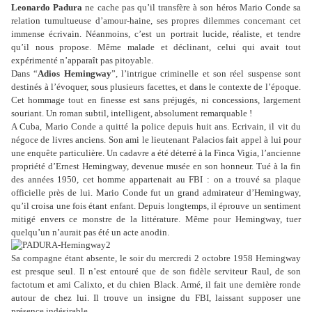
Leonardo Padura
ne cache pas qu’il transfère à son héros Mario Conde sa
relation tumultueuse d’amour-haine, ses propres dilemmes concernant cet
immense écrivain. Néanmoins, c’est un portrait lucide, réaliste, et tendre
qu’il nous propose. Même malade et déclinant, celui qui avait tout
expérimenté n’apparaît pas pitoyable.
Dans “
Adios Hemingway
”, l’intrigue criminelle et son réel suspense sont
destinés à l’évoquer, sous plusieurs facettes, et dans le contexte de l’époque.
Cet hommage tout en finesse est sans préjugés, ni concessions, largement
souriant. Un roman subtil, intelligent, absolument remarquable !
A Cuba, Mario Conde a quitté la police depuis huit ans. Ecrivain, il vit du
négoce de livres anciens. Son ami le lieutenant Palacios fait appel à lui pour
une enquête particulière. Un cadavre a été déterré à la Finca Vigia, l’ancienne
propriété d’Ernest Hemingway, devenue musée en son honneur. Tué à la fin
des années 1950, cet homme appartenait au FBI : on a trouvé sa plaque
officielle près de lui. Mario Conde fut un grand admirateur d’Hemingway,
qu’il croisa une fois étant enfant. Depuis longtemps, il éprouve un sentiment
mitigé envers ce monstre de la littérature. Même pour Hemingway, tuer
quelqu’un n’aurait pas été un acte anodin.
Sa compagne étant absente, le soir du mercredi 2 octobre 1958 Hemingway
est presque seul. Il n’est entouré que de son fidèle serviteur Raul, de son
factotum et ami Calixto, et du chien Black. Armé, il fait une dernière ronde
autour de chez lui. Il trouve un insigne du FBI, laissant supposer une
présence indésirable.