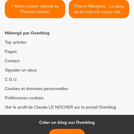
< Marin Ledun répond au
Thierry Marignac : Le pays
“Portrait chinois”
où la mort est moins chère
>
Hébergé par Overblog
Top articles
Pages
Contact
Signaler un abus
C.G.U.
Cookies et données personnelles
Préférences cookies
Voir le profil de Claude LE NOCHER sur le portail Overblog
Créer un blog sur Overblog