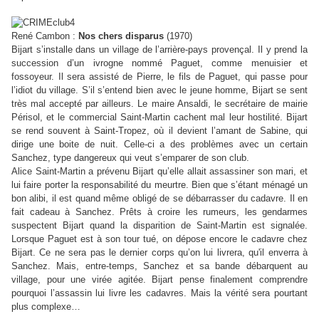
René Cambon :
Nos chers disparus
(1970)
Bijart s’installe dans un village de l’arrière-pays provençal. Il y prend la
succession d’un ivrogne nommé Paguet, comme menuisier et
fossoyeur. Il sera assisté de Pierre, le fils de Paguet, qui passe pour
l’idiot du village. S’il s’entend bien avec le jeune homme, Bijart se sent
très mal accepté par ailleurs. Le maire Ansaldi, le secrétaire de mairie
Périsol, et le commercial Saint-Martin cachent mal leur hostilité. Bijart
se rend souvent à Saint-Tropez, où il devient l’amant de Sabine, qui
dirige une boite de nuit. Celle-ci a des problèmes avec un certain
Sanchez, type dangereux qui veut s’emparer de son club.
Alice Saint-Martin a prévenu Bijart qu’elle allait assassiner son mari, et
lui faire porter la responsabilité du meurtre. Bien que s’étant ménagé un
bon alibi, il est quand même obligé de se débarrasser du cadavre. Il en
fait cadeau à Sanchez. Prêts à croire les rumeurs, les gendarmes
suspectent Bijart quand la disparition de Saint-Martin est signalée.
Lorsque Paguet est à son tour tué, on dépose encore le cadavre chez
Bijart. Ce ne sera pas le dernier corps qu’on lui livrera, qu'il enverra à
Sanchez. Mais, entre-temps, Sanchez et sa bande débarquent au
village, pour une virée agitée. Bijart pense finalement comprendre
pourquoi l’assassin lui livre les cadavres. Mais la vérité sera pourtant
plus complexe…