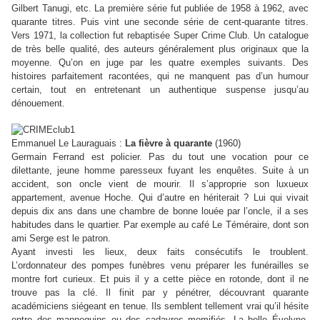
Gilbert Tanugi, etc. La première série fut publiée de 1958 à 1962, avec
quarante titres. Puis vint une seconde série de cent-quarante titres.
Vers 1971, la collection fut rebaptisée Super Crime Club. Un catalogue
de très belle qualité, des auteurs généralement plus originaux que la
moyenne. Qu’on en juge par les quatre exemples suivants. Des
histoires parfaitement racontées, qui ne manquent pas d’un humour
certain, tout en entretenant un authentique suspense jusqu’au
dénouement.
Emmanuel Le Lauraguais :
La fièvre à quarante
(1960)
Germain Ferrand est policier. Pas du tout une vocation pour ce
dilettante, jeune homme paresseux fuyant les enquêtes. Suite à un
accident, son oncle vient de mourir. Il s’approprie son luxueux
appartement, avenue Hoche. Qui d’autre en hériterait ? Lui qui vivait
depuis dix ans dans une chambre de bonne louée par l’oncle, il a ses
habitudes dans le quartier. Par exemple au café Le Téméraire, dont son
ami Serge est le patron.
Ayant investi les lieux, deux faits consécutifs le troublent.
L’ordonnateur des pompes funèbres venu préparer les funérailles se
montre fort curieux. Et puis il y a cette pièce en rotonde, dont il ne
trouve pas la clé. Il finit par y pénétrer, découvrant quarante
académiciens siégeant en tenue. Ils semblent tellement vrai qu’il hésite
entre des mannequins ou des cadavres momifiés. La belle Évelyne,