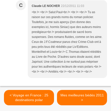
C
Claude LE NOCHER
22/12/2011 11:03
<br /> <br /> Salut Paul<br /> <br /> <br /> Tu as
raison sur ces grands noms du roman policier.
Toutefois, je me suis aperçu (j'en donne des
exemples ici, hormis Siniac) que des auteurs moins
prestigieux<br /> produisaient de sacré bons
suspenses. Des romans fluides, comme on les aime.
Ceux de J.F.Coatmeur parus chez Crime-Club ont à
peu près tous été réédités par Liv'Editions.
Monteilhet et Louis<br /> C.Thomas étaient réédités
au Livre de Poche. D'autres sans doute aussi, dont
Japrisot. Une collection à ne surtout pas mépriser
pour les authentiques lecteurs de vrais polars.<br />
<br /> <br /> Amitiés.<br /> <br /> <br /> <br />
< Voyage en France : 25
Mes meilleures bédés 2011
destinations polar
>