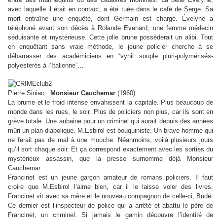
avec laquelle il était en contact, a été tuée dans le café de Serge. Sa
mort entraîne une enquête, dont Germain est chargé. Évelyne a
téléphoné avant son décès à Rolande Evenard, une femme médecin
séduisante et mystérieuse. Cette jolie brune possèderait un alibi. Tout
en enquêtant sans vraie méthode, le jeune policier cherche à se
débarrasser des académiciens en
“
vynil souple pluri-polymérisés-
polyesterés à l’Italienne
”
…
Pierre Siniac :
Monsieur Cauchemar
(1960)
La brume et le froid intense envahissent la capitale. Plus beaucoup de
monde dans les rues, le soir. Plus de policiers non plus, car ils sont en
grève totale. Une aubaine pour un criminel qui aurait depuis des années
mûri un plan diabolique. M.Esbirol est bouquiniste. Un brave homme qui
ne ferait pas de mal à une mouche. Néanmoins, voilà plusieurs jours
qu’il sort chaque soir. Et ça correspond exactement avec les sorties du
mystérieux assassin, que la presse surnomme déjà Monsieur
Cauchemar.
Francinet est un jeune garçon amateur de romans policiers. Il faut
croire que M.Esbirol l’aime bien, car il le laisse voler des livres.
Francinet vit avec sa mère et le nouveau compagnon de celle-ci, Budé.
Ce dernier est l’inspecteur de police qui a arrêté et abattu le père de
Francinet, un criminel. Si jamais le gamin découvre l’identité de