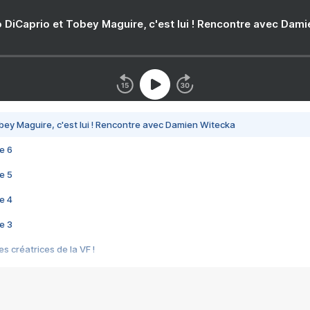
 DiCaprio et Tobey Maguire, c'est lui ! Rencontre avec Dam
bey Maguire, c'est lui ! Rencontre avec Damien Witecka
e 6
e 5
e 4
e 3
s créatrices de la VF !
e 2
e 1