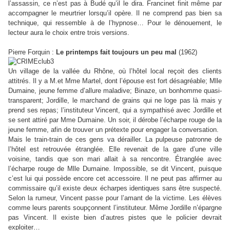
l’assassin, ce n’est pas à Budé qu’il le dira. Francinet finit même par
accompagner le meurtrier lorsqu’il opère. Il ne comprend pas bien sa
technique, qui ressemble à de l’hypnose… Pour le dénouement, le
lecteur aura le choix entre trois versions.
Pierre Forquin :
Le printemps fait toujours un peu mal
(1962)
Un village de la vallée du Rhône, où l’hôtel local reçoit des clients
attitrés. Il y a M.et Mme Martel, dont l’épouse est fort désagréable; Mlle
Dumaine, jeune femme d’allure maladive; Binaze, un bonhomme quasi-
transparent; Jordille, le marchand de grains qui ne loge pas là mais y
prend ses repas; l’instituteur Vincent, qui a sympathisé avec Jordille et
se sent attiré par Mme Dumaine. Un soir, il dérobe l’écharpe rouge de la
jeune femme, afin de trouver un prétexte pour engager la conversation.
Mais le train-train de ces gens va dérailler. La pulpeuse patronne de
l’hôtel est retrouvée étranglée. Elle revenait de la gare d’une ville
voisine, tandis que son mari allait à sa rencontre. Étranglée avec
l’écharpe rouge de Mlle Dumaine. Impossible, se dit Vincent, puisque
c’est lui qui possède encore cet accessoire. Il ne peut pas affirmer au
commissaire qu’il existe deux écharpes identiques sans être suspecté.
Selon la rumeur, Vincent passe pour l’amant de la victime. Les élèves
comme leurs parents soupçonnent l’instituteur. Même Jordille n’épargne
pas Vincent. Il existe bien d’autres pistes que le policier devrait
exploiter…