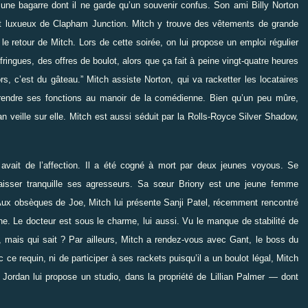
une bagarre dont il ne garde qu’un souvenir confus. Son ami Billy Norton
ment luxueux de Clapham Junction. Mitch y trouve des vêtements de grande
le retour de Mitch. Lors de cette soirée, on lui propose un emploi régulier
s fringues, des offres de boulot, alors que ça fait à peine vingt-quatre heures
ors, c’est du gâteau.
”
Mitch assiste Norton, qui va racketter les locataires
rendre ses fonctions au manoir de la comédienne. Bien qu’un peu mûre,
n veille sur elle. Mitch est aussi séduit par la Rolls-Royce Silver Shadow,
avait de l’affection. Il a été cogné à mort par deux jeunes voyous. Se
aisser tranquille ses agresseurs. Sa sœur Briony est une jeune femme
ux obsèques de Joe, Mitch lui présente Sanji Patel, récemment rencontré
enne. Le docteur est sous le charme, lui aussi. Vu le manque de stabilité de
e, mais qui sait ? Par ailleurs, Mitch a rendez-vous avec Gant, le boss du
ce requin, ni de participer à ses rackets puisqu’il a un boulot légal, Mitch
ordan lui propose un studio, dans la propriété de Lillian Palmer
—
dont