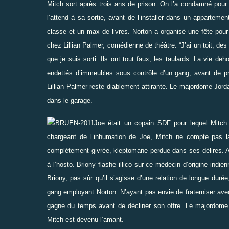
Mitch sort après trois ans de prison. On l’a condamné pour 
l’attend à sa sortie, avant de l’installer dans un apparte
classe et un max de livres. Norton a organisé une fête pour 
chez Lillian Palmer, comédienne de théâtre.
“
J’ai un toit, de
que je suis sorti. Ils ont tout faux, les taulards. La vie deh
endettés d’immeubles sous contrôle d’un gang, avant de p
Lillian Palmer reste diablement attirante. Le majordome Jorda
dans le garage.
Joe était un copain SDF pour lequel Mitch 
chargeant de l’inhumation de Joe, Mitch ne compte pas l
complètement givrée, kleptomane perdue dans ses délires. A
à l’hosto. Briony flashe illico sur ce médecin d’origine indi
Briony, pas sûr qu’il s’agisse d’une relation de longue duré
gang employant Norton. N’ayant pas envie de fraterniser avec 
gagne du temps avant de décliner son offre. Le majordome J
Mitch est devenu l’amant.