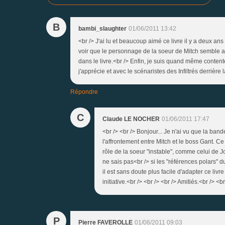
B
bambi_slaughter
01/06/2011 13:42
<br /> J'ai lu et beaucoup aimé ce livre il y a deux ans 
voir que le personnage de la soeur de Mitch semble av
dans le livre.<br /> Enfin, je suis quand même conten
j'apprécie et avec le scénaristes des Infiltrés derrière 
Répondre
C
Claude LE NOCHER
01/06/2011 17:47
<br /> <br /> Bonjour... Je n'ai vu que la ban
l'affrontement entre Mitch et le boss Gant. Ce 
rôle de la soeur "instable", comme celui de Jo
ne sais pas<br /> si les "références polars" d
il est sans doute plus facile d'adapter ce livr
initiative.<br /> <br /> <br /> Amitiés.<br /> <br
P
Pierre FAVEROLLE
01/06/2011 09:03