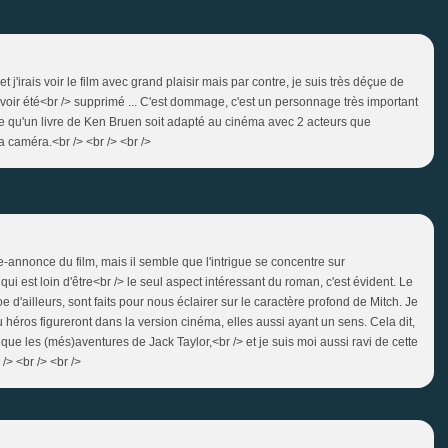
et j'irais voir le film avec grand plaisir mais par contre, je suis très déçue de
oir été<br /> supprimé ... C'est dommage, c'est un personnage très important
te qu'un livre de Ken Bruen soit adapté au cinéma avec 2 acteurs que
la caméra.<br /> <br /> <br />
de-annonce du film, mais il semble que l'intrigue se concentre sur
qui est loin d'être<br /> le seul aspect intéressant du roman, c'est évident. Le
e d'ailleurs, sont faits pour nous éclairer sur le caractère profond de Mitch. Je
u héros figureront dans la version cinéma, elles aussi ayant un sens. Cela dit,
e que les (més)aventures de Jack Taylor,<br /> et je suis moi aussi ravi de cette
 /> <br /> <br />