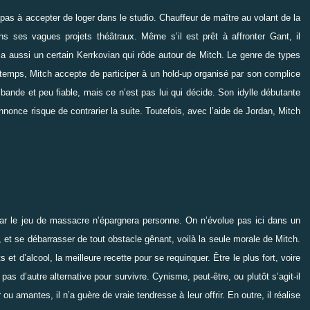
pas à accepter de loger dans le studio. Chauffeur de maître au volant de la
s ses vagues projets théâtraux. Même s’il est prêt à affronter Gant, il
y a aussi un certain Kerrkovian qui rôde autour de Mitch. Le genre de types
temps, Mitch accepte de participer à un hold-up organisé par son complice
bande et peu fiable, mais ce n’est pas lui qui décide. Son idylle débutante
nnonce risque de contrarier la suite. Toutefois, avec l’aide de Jordan, Mitch
 car le jeu de massacre n’épargnera personne. On n’évolue pas ici dans un
et se débarrasser de tout obstacle gênant, voilà la seule morale de Mitch.
t d’alcool, la meilleure recette pour se requinquer. Être le plus fort, voire
e pas d’autre alternative pour survivre. Cynisme, peut-être, ou plutôt s’agit-il
 amantes, il n’a guère de vraie tendresse à leur offrir. En outre, il réalise