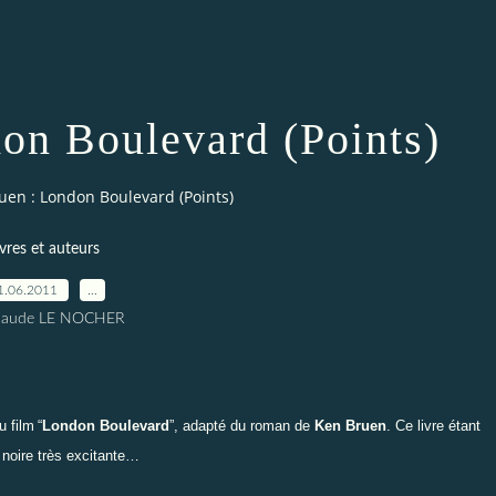
on Boulevard (Points)
uen : London Boulevard (Points)
ivres et auteurs
1.06.2011
…
Claude LE NOCHER
u film
“
London Boulevard
”
, adapté du roman de
Ken Bruen
. Ce livre étant
 noire très excitante…