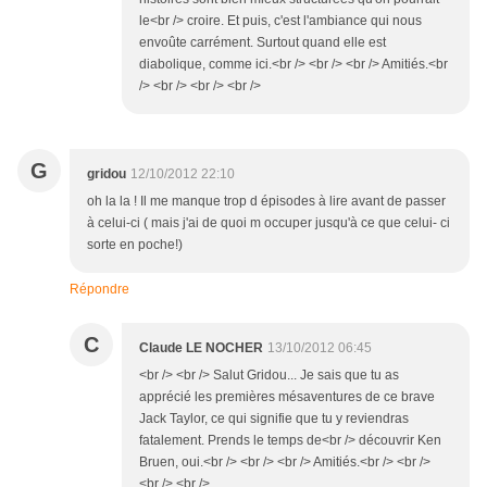
le<br /> croire. Et puis, c'est l'ambiance qui nous
envoûte carrément. Surtout quand elle est
diabolique, comme ici.<br /> <br /> <br /> Amitiés.<br
/> <br /> <br /> <br />
G
gridou
12/10/2012 22:10
oh la la ! Il me manque trop d épisodes à lire avant de passer
à celui-ci ( mais j'ai de quoi m occuper jusqu'à ce que celui- ci
sorte en poche!)
Répondre
C
Claude LE NOCHER
13/10/2012 06:45
<br /> <br /> Salut Gridou... Je sais que tu as
apprécié les premières mésaventures de ce brave
Jack Taylor, ce qui signifie que tu y reviendras
fatalement. Prends le temps de<br /> découvrir Ken
Bruen, oui.<br /> <br /> <br /> Amitiés.<br /> <br />
<br /> <br />