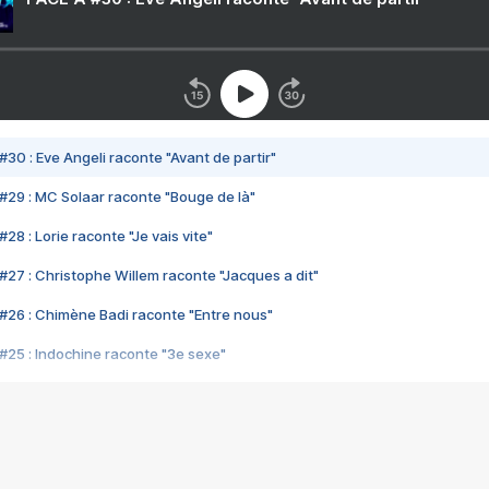
#30 : Eve Angeli raconte "Avant de partir"
#29 : MC Solaar raconte "Bouge de là"
28 : Lorie raconte "Je vais vite"
#27 : Christophe Willem raconte "Jacques a dit"
#26 : Chimène Badi raconte "Entre nous"
#25 : Indochine raconte "3e sexe"
#24 : Zaho raconte "C'est chelou"
#23 : Patrick Bruel raconte "Au café des délices"
#22 : Kyo raconte "Le chemin"