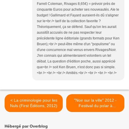
Farrell Coleman, Rivages 8,65€) = prévoir près de
cinquante Euros pour acheter ses nouveautés. Aïe le
budget ! Gallimard et Fayard auraient-ils dû s'aligner
sur le<br /> tarif de ta collection favorite ?
Théoriquement, ça se défend. Sauf qu'on les aurait
aussitôt accusés de ne pas respecter leur
précédente ligne éditoriale (grands formats pour Ken
Bruen),<br /> peut-être même d'un "populisme" ou
d'une concurrence mal venus envers Rivages/Noir.
J'en connais qui alimenteraient volontiers un tel
débat. La question d'édition poche, aussi apprécié
que<br /> soit Ken Bruen, n'est donc pas si simple.
<br /> <br /> <br /> Amitiés.<br /> <br /> <br /> <br />
< La criminologie pour les
"Noir sur la ville" 2012 -
Nuls (First Éditions, 2012)
Festival du polar à
Lamballe (22) >
Hébergé par Overblog