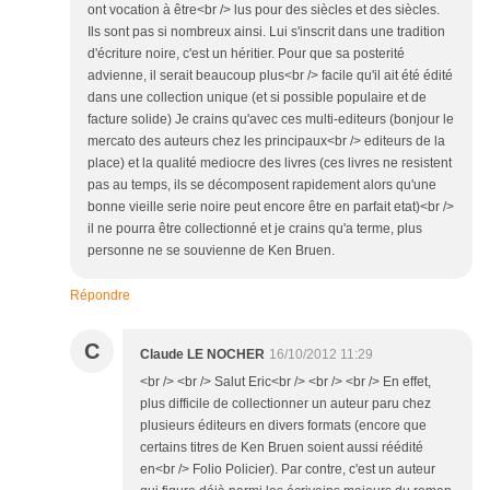
ont vocation à être<br /> lus pour des siècles et des siècles.
Ils sont pas si nombreux ainsi. Lui s'inscrit dans une tradition
d'écriture noire, c'est un héritier. Pour que sa posterité
advienne, il serait beaucoup plus<br /> facile qu'il ait été édité
dans une collection unique (et si possible populaire et de
facture solide) Je crains qu'avec ces multi-editeurs (bonjour le
mercato des auteurs chez les principaux<br /> editeurs de la
place) et la qualité mediocre des livres (ces livres ne resistent
pas au temps, ils se décomposent rapidement alors qu'une
bonne vieille serie noire peut encore être en parfait etat)<br />
il ne pourra être collectionné et je crains qu'a terme, plus
personne ne se souvienne de Ken Bruen.
Répondre
C
Claude LE NOCHER
16/10/2012 11:29
<br /> <br /> Salut Eric<br /> <br /> <br /> En effet,
plus difficile de collectionner un auteur paru chez
plusieurs éditeurs en divers formats (encore que
certains titres de Ken Bruen soient aussi réédité
en<br /> Folio Policier). Par contre, c'est un auteur