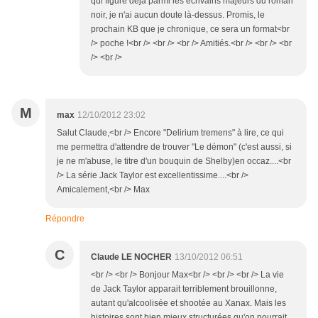
qui figure déjà parmi les écrivains majeurs du roman
noir, je n'ai aucun doute là-dessus. Promis, le
prochain KB que je chronique, ce sera un format<br
/> poche !<br /> <br /> <br /> Amitiés.<br /> <br /> <br
/> <br />
M
max
12/10/2012 23:02
Salut Claude,<br /> Encore "Delirium tremens" à lire, ce qui
me permettra d'attendre de trouver "Le démon" (c'est aussi, si
je ne m'abuse, le titre d'un bouquin de Shelby)en occaz....<br
/> La série Jack Taylor est excellentissime....<br />
Amicalement,<br /> Max
Répondre
C
Claude LE NOCHER
13/10/2012 06:51
<br /> <br /> Bonjour Max<br /> <br /> <br /> La vie
de Jack Taylor apparait terriblement brouillonne,
autant qu'alcoolisée et shootée au Xanax. Mais les
histoires sont bien mieux structurées qu'on pourrait