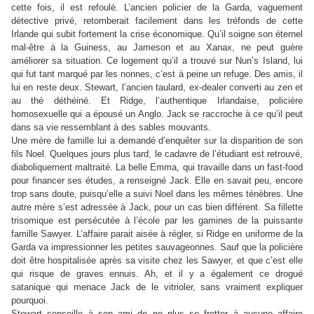
cette fois, il est refoulé. L’ancien policier de la Garda, vaguement
détective privé, retomberait facilement dans les tréfonds de cette
Irlande qui subit fortement la crise économique. Qu’il soigne son éternel
mal-être à la Guiness, au Jameson et au Xanax, ne peut guère
améliorer sa situation. Ce logement qu’il a trouvé sur Nun’s Island, lui
qui fut tant marqué par les nonnes, c’est à peine un refuge. Des amis, il
lui en reste deux. Stewart, l’ancien taulard, ex-dealer converti au zen et
au thé déthéiné. Et Ridge, l’authentique Irlandaise, policière
homosexuelle qui a épousé un Anglo. Jack se raccroche à ce qu’il peut
dans sa vie ressemblant à des sables mouvants.
Une mère de famille lui a demandé d’enquêter sur la disparition de son
fils Noel. Quelques jours plus tard, le cadavre de l’étudiant est retrouvé,
diaboliquement maltraité. La belle Emma, qui travaille dans un fast-food
pour financer ses études, a renseigné Jack. Elle en savait peu, encore
trop sans doute, puisqu’elle a suivi Noel dans les mêmes ténèbres. Une
autre mère s’est adressée à Jack, pour un cas bien différent. Sa fillette
trisomique est persécutée à l’école par les gamines de la puissante
famille Sawyer. L’affaire parait aisée à régler, si Ridge en uniforme de la
Garda va impressionner les petites sauvageonnes. Sauf que la policière
doit être hospitalisée après sa visite chez les Sawyer, et que c’est elle
qui risque de graves ennuis. Ah, et il y a également ce drogué
satanique qui menace Jack de le vitrioler, sans vraiment expliquer
pourquoi.
Stewart conseille à son ami de ne plus se frotter à aucune affaire