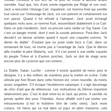
sensible. Sauf que, lors d’une soirée organisée par Ridge et son mari,
Jack a rencontré l’étrange Carl. Inquiétant, cet homme froid qui semble
tout savoir sur l’entourage de Jack, sur son présent et certainement sur
son passé. Quand il fut refoulé à l’aéroport, Jack avait échangé
quelques mots avec un nommé Kurt, ressemblant diablement à ce Carl.
Dans un pub clandestin, Jack se procure sans tarder un Sig Sauer. Car
c’est un danger mortel, dont il sent la sourde présence. Peut-être Jack
devrait-il se laisser acheter quand il reçoit une coquette somme,
“
le
denier du diable
”
. D’autant que sa joute orale face à Carl, dans un
restaurant de luxe, ne tourne pas à l’avantage de Jack. Que le démon
aille troubler le père Malachy, soit. S’il s’en prend à une vieille voyante
du peuple Tinker et à d’autres proches, Jack se doit de réagir avec
encore plus de cynisme que son ennemi…
Le Diable, Satan, Lucifer : comme il existe quantité de noms pour le
désigner, il y a des milliers de manières pour le mettre en scène. Celle
utilisée par Ken Bruen dans cette histoire est, sinon nouvelle, du moins
assez singulière. S’il évoque l’ésotérisme satanique, il s’agit davantage
de clins d’œil que de références. Les motivations du Démon importent
relativement peu. C’est le duel entre lui et Jack qui prime. Il semble ne
jamais quitter des yeux l’Irlandais. Aussi affaibli soit-il par toutes ses
mésaventures (c’est le huitième titre de cette série), Jack reste
coriace. Un héros qui va mal dans un pays en plein marasme, cela