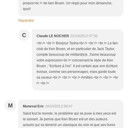
propos<br /> de ken Bruen. Un régal pour mon dimanche,
quoi!
Répondre
C
Claude LE NOCHER
22/10/2012 07:50
<br /> <br /> Bonjour Tasha<br /> <br /> <br /> Le fan-
club de Ken Bruen, et en particulier de Jack Taylor,
compte beaucoup de militant(e)s. J'aime beaucoup
votre expression<br /> concernant le style de Ken
Bruen ; "écriture à l'os". Il est certain que son écriture
évolue, comme ses personnages, mais garde toute
sa saveur.<br /> <br /> <br /> Amitiés.<br /> <br /> <br
/> <br />
M
Maneval Eric
16/10/2012 09:47
Salut tout le monde, le problème qui se pose à mes yeux est
le suivant. Je pense que Ken Bruen est un des auteurs
actuels qui va devenir un classique du noir et que ses livres