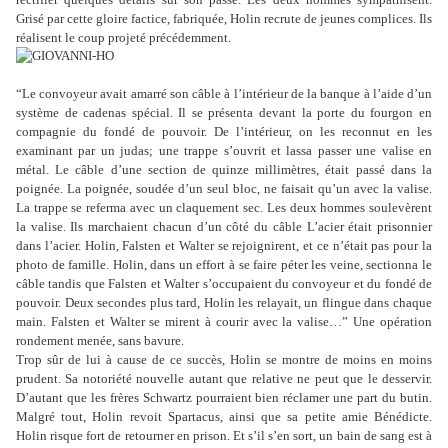
Grisé par cette gloire factice, fabriquée, Holin recrute de jeunes complices. Ils
réalisent le coup projeté précédemment.
“Le convoyeur avait amarré son câble à l’intérieur de la banque à l’aide d’un
système de cadenas spécial. Il se présenta devant la porte du fourgon en
compagnie du fondé de pouvoir. De l’intérieur, on les reconnut en les
examinant par un judas; une trappe s’ouvrit et lassa passer une valise en
métal. Le câble d’une section de quinze millimètres, était passé dans la
poignée. La poignée, soudée d’un seul bloc, ne faisait qu’un avec la valise.
La trappe se referma avec un claquement sec. Les deux hommes soulevèrent
la valise. Ils marchaient chacun d’un côté du câble L’acier était prisonnier
dans l’acier. Holin, Falsten et Walter se rejoignirent, et ce n’était pas pour la
photo de famille. Holin, dans un effort à se faire péter les veine, sectionna le
câble tandis que Falsten et Walter s’occupaient du convoyeur et du fondé de
pouvoir. Deux secondes plus tard, Holin les relayait, un flingue dans chaque
main. Falsten et Walter se mirent à courir avec la valise…” Une opération
rondement menée, sans bavure.
Trop sûr de lui à cause de ce succès, Holin se montre de moins en moins
prudent. Sa notoriété nouvelle autant que relative ne peut que le desservir.
D’autant que les frères Schwartz pourraient bien réclamer une part du butin.
Malgré tout, Holin revoit Spartacus, ainsi que sa petite amie Bénédicte.
Holin risque fort de retourner en prison. Et s’il s’en sort, un bain de sang est à