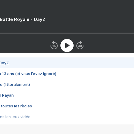
 Battle Royale - DayZ
 DayZ
 a 13 ans (et vous l'avez ignoré)
e (littéralement)
im Rayan
 toutes les règles
s les jeux vidéo
us choquant de Rockstar ? - Le scandale BULLY