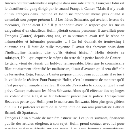
Ancien coureur automobile impliqué dans une sale affaire, François Holin est
le chauffeur du gang dirigé par le truand François Canter. “Mais il n’y avait
qu’un François dans l’équipe et Holin ne répondait même plus quand il
entendait son propre prénom […] Les frères Schwartz, qui avaient le sens du
raccourci, l’appelaient Ho ! Il y répondait avec le respect que les tueurs
exigeaient d’un chauffeur. Holin pilotait comme personne. Il travaillait pour
François [Canter] depuis cinq ans, et sa virtuosité avait tiré le ténor de
mémorables et infernales poursuite […] On lui donnait de trente-cinq à
quarante ans. Il était de taille moyenne. Il avait des cheveux noirs dont
l’indiscipline faisaient dire qu’ils étaient frisés…” Holin déteste ce
sobriquet, Ho !, qui exprime le mépris du reste de la petite bande de Canter.
Le gang vient de réussir un hold-up remarquable. Bien que le commissaire
Blot ait aisément identifié les malfaiteurs, il sait d’avance qu’il sera difficile
de les arrêter. Déjà, François Canter prépare un nouveau coup, mais il se tue à
la veille de le réaliser. Pour François Holin, c’est le moment de montrer qu’il
n’est pas qu’un simple chauffeur. Il décide d’exécuter le coup, tel que l’avait
prévu Canter, mais sans les frères Schwartz. Alors qu’il effectue des repérages
au volant d’une 403, il se fait bêtement pincer par la police. L’inspecteur
Beauvais pense que Holin peut le mener aux Schwartz, bien plus gros gibiers
que lui. Le policier s’assure de la complicité de son ami journaliste Gabriel
Briand, dit Spartacus.
François Holin s’évade de manière astucieuse. Les jours suivants, Spartacus
publie des articles élogieux à son sujet. Holin prend contact avec lui pour
rectifier quelques détails sur son passé. Les deux hommes sympathisent.