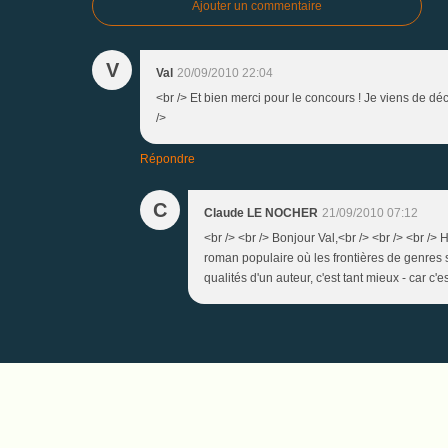
Ajouter un commentaire
V
Val
20/09/2010 22:04
<br /> Et bien merci pour le concours ! Je viens de dé
/>
Répondre
C
Claude LE NOCHER
21/09/2010 07:12
<br /> <br /> Bonjour Val,<br /> <br /> <br />
roman populaire où les frontières de genres s
qualités d'un auteur, c'est tant mieux - car c'e