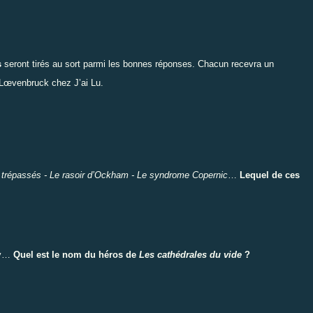
s
seront tirés au sort parmi les bonnes réponses. Chacun recevra un
i Lœvenbruck chez J’ai Lu.
 trépassés -
Le rasoir d’Ockham -
Le syndrome Copernic
…
Lequel de ces
rly…
Quel est le nom du héros de
Les cathédrales du vide
?