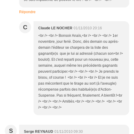
Répondre
C
Claude LE NOCHER
01/11/2010 20:16
<br /> <br /> Bonsoir Anaïs,<br /> <br /> <br /> 1er
novembre, jour ferié. Donc, dès demain ou après-
demain l'éditeur se chargera de la liste des
gagnant(e)s que je lui ai adressé (chacun son<br />
boulot). Et c'est reparti pour un nouveau jeu, cette
semaine, auquel même les précédents gagnants
peuvent participer.<br /> <br /> <br /> Je prends le
bisou, of course ! <br /> <br /> <br /> Et je ne suis
pas mécontent que le tirage au sort (à l'aveugle)
récompense parfois des habitué(e)s d'Action-
Suspense. Pas si fréquent, finalement. A bientôt !<br
/> <br /> <br /> Amitiés.<br /> <br /> <br /> <br /> <br
/> <br /> <br />
S
Serge REYNAUD
01/11/2010 09:30