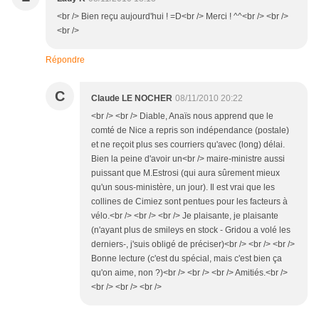
<br /> Bien reçu aujourd'hui ! =D<br /> Merci ! ^^<br /> <br />
<br />
Répondre
C
Claude LE NOCHER
08/11/2010 20:22
<br /> <br /> Diable, Anaïs nous apprend que le
comté de Nice a repris son indépendance (postale)
et ne reçoit plus ses courriers qu'avec (long) délai.
Bien la peine d'avoir un<br /> maire-ministre aussi
puissant que M.Estrosi (qui aura sûrement mieux
qu'un sous-ministère, un jour). Il est vrai que les
collines de Cimiez sont pentues pour les facteurs à
vélo.<br /> <br /> <br /> Je plaisante, je plaisante
(n'ayant plus de smileys en stock - Gridou a volé les
derniers-, j'suis obligé de préciser)<br /> <br /> <br />
Bonne lecture (c'est du spécial, mais c'est bien ça
qu'on aime, non ?)<br /> <br /> <br /> Amitiés.<br />
<br /> <br /> <br />