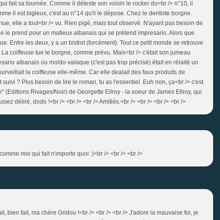
qui fait sa tournée. Comme il déteste son voisin le rocker du<br /> n°10, il
me il est bigleux, c'est au n°14 qu'il le dépose. Chez le dentiste borgne.
nue, elle a tout<br /> vu. Rien pigé, mais tout observé. N'ayant pas besoin de
Elle le prend pour un mafieux albanais qui se prétend impresario. Alors que
nue. Entre les deux, y a un bistrot (forcément). Tout ce petit monde se retrouve
La coiffeuse tue le borgne, comme prévu. Mais<br /> c'était son jumeau
resario albanais ou moldo-valaque (c'est pas trop précisé) était en rélaité un
surveillait la coiffeuse elle-même. Car elle dealait des faux produits de
suivi ? Plus besoin de lire le roman, tu as l'essentiel. Euh non, ça<br /> c'est
" (Editions Rivages/Noir) de Georgette Ellroy - la soeur de James Ellroy, qui
Assez déliré, dodo !<br /> <br /> <br /> Amitiés.<br /> <br /> <br /> <br />
omme moi qui fait n'importe quoi :)<br /> <br /> <br />
it, bien fait, ma chère Gridou !<br /> <br /> <br /> J'adore la mauvaise foi, je