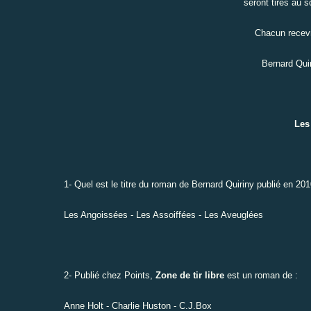
seront tirés au 
Chacun recevr
Bernard Quir
Les 
1- Quel est le titre du roman de Bernard Quiriny
publié en 201
Les Angoissées - Les Assoiffées - Les Aveuglées
2- Publié chez Points,
Zone de tir libre
est un roman de :
Anne Holt - Charlie Huston - C.J.Box