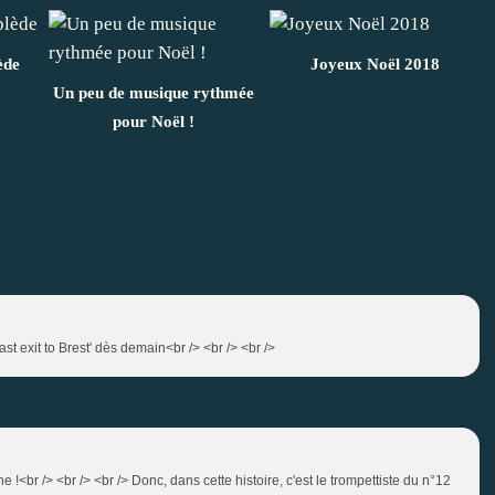
ède
Joyeux Noël 2018
Un peu de musique rythmée
pour Noël !
ast exit to Brest' dès demain<br /> <br /> <br />
he !<br /> <br /> <br /> Donc, dans cette histoire, c'est le trompettiste du n°12