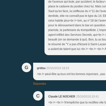
de l'avenue qui bute, par accident, le facteur 
place le cadavre du postier chez lui. Mais com
Sauf qu'en face, la coiffeuse du n°11 de l'ave
dentiste, elle ne connaît pas le type du 14. 
celui habite plus<br /> loin, au n°18 de l'ave
pour le dénouement dans le bar en question. 
pianiste, le partenaire du trompettiste. L'imp
agent infiltré des Services Secrets, qui<br /> 
beauté (on se demande à qui). Bon, tu as tout 
le résumé de "Y a pas d'lézard à Saint-Lazare
a autant de talent que lui.<br /> <br /> <br /> 
G
gridou
25/10/2010 18:23
<br /> peut-être qu'eux ont les bonnes reponses...pas c
Répondre
C
Claude LE NOCHER
25/10/2010 20:41
<br /> <br /> N'empêche que tu rectifies vite fa