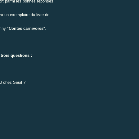
sort parmi les bonnes réponses.
a un exemplaire du livre de
iny "
Contes carnivores
".
trois questions :
0 chez Seuil ?