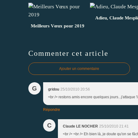
Adieu, Claude Mespl
Meilleurs Vœux pour 2019
Commenter cet article
Ajouter un commentaire
G
gridou
25/10/2010 20:56
<br /> restons amis encore quelques jours...j'attaque 'l
Répondre
C
Claude LE NOCHER
25/10/2010 21:41
<br /> <br /> Eh bien là, je doute qu'on se fâc