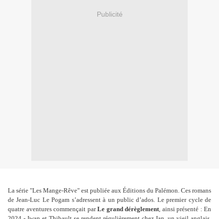
Publicité
La série "Les Mange-Rêve" est publiée aux Éditions du Palémon. Ces romans
de Jean-Luc Le Pogam s’adressent à un public d’ados. Le premier cycle de
quatre aventures commençait par
Le grand dérèglement
, ainsi présenté : En
2024 - Iwan et Thibault se rendent régulièrement chez Ian, un vieil anglais,