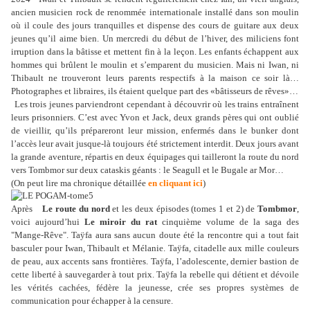
ancien musicien rock de renommée internationale installé dans son moulin
où il coule des jours tranquilles et dispense des cours de guitare aux deux
jeunes qu’il aime bien. Un mercredi du début de l’hiver, des miliciens font
irruption dans la bâtisse et mettent fin à la leçon. Les enfants échappent aux
hommes qui brûlent le moulin et s’emparent du musicien. Mais ni Iwan, ni
Thibault ne trouveront leurs parents respectifs à la maison ce soir là…
Photographes et libraires, ils étaient quelque part des «bâtisseurs de rêves»…
Les trois jeunes parviendront cependant à découvrir où les trains entraînent
leurs prisonniers. C’est avec Yvon et Jack, deux grands pères qui ont oublié
de vieillir, qu’ils prépareront leur mission, enfermés dans le bunker dont
l’accès leur avait jusque-là toujours été strictement interdit. Deux jours avant
la grande aventure, répartis en deux équipages qui tailleront la route du nord
vers Tombmor sur deux cataskis géants : le Seagull et le Bugale ar Mor…
(On peut lire ma chronique détaillée
en cliquant ici
)
Après
Le route du nord
et les deux épisodes (tomes 1 et 2) de
Tombmor
,
voici aujourd’hui
Le miroir du rat
cinquième volume de la saga des
"Mange-Rêve". Taÿfa aura sans aucun doute été la rencontre qui a tout fait
basculer pour Iwan, Thibault et Mélanie. Taÿfa, citadelle aux mille couleurs
de peau, aux accents sans frontières. Taÿfa, l’adolescente, dernier bastion de
cette liberté à sauvegarder à tout prix. Taÿfa la rebelle qui détient et dévoile
les vérités cachées, fédère la jeunesse, crée ses propres systèmes de
communication pour échapper à la censure.