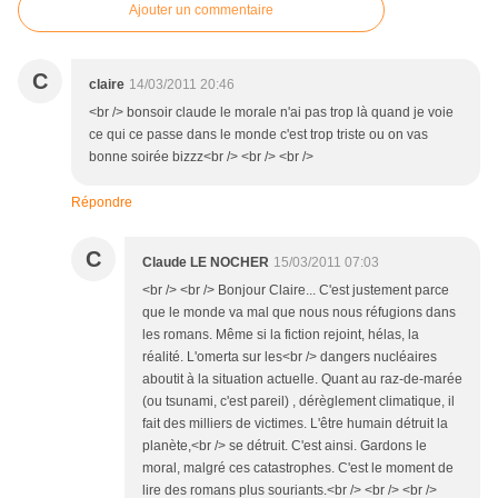
Ajouter un commentaire
C
claire
14/03/2011 20:46
<br /> bonsoir claude le morale n'ai pas trop là quand je voie
ce qui ce passe dans le monde c'est trop triste ou on vas
bonne soirée bizzz<br /> <br /> <br />
Répondre
C
Claude LE NOCHER
15/03/2011 07:03
<br /> <br /> Bonjour Claire... C'est justement parce
que le monde va mal que nous nous réfugions dans
les romans. Même si la fiction rejoint, hélas, la
réalité. L'omerta sur les<br /> dangers nucléaires
aboutit à la situation actuelle. Quant au raz-de-marée
(ou tsunami, c'est pareil) , dérèglement climatique, il
fait des milliers de victimes. L'être humain détruit la
planète,<br /> se détruit. C'est ainsi. Gardons le
moral, malgré ces catastrophes. C'est le moment de
lire des romans plus souriants.<br /> <br /> <br />