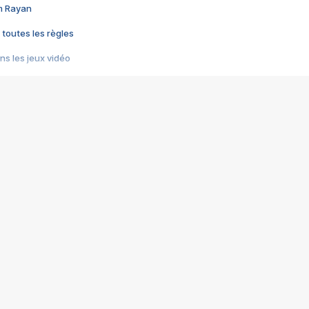
im Rayan
 toutes les règles
s les jeux vidéo
us choquant de Rockstar ? - Le scandale BULLY
e plus moche de Steam
du RÊVE tourne au CAUCHEMAR
pendant 8 heures
it… à tort
umiliés par un jeu vidéo
ire - Final Fantasy 8
ti un empire - Age of Empires
story DOFUS
tard, il crée l'un des pires jeux de tous les temps, MindsEye.