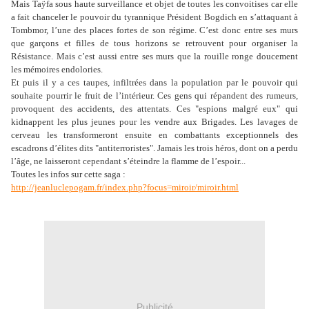
Mais Taÿfa sous haute surveillance et objet de toutes les convoitises car elle
a fait chanceler le pouvoir du tyrannique Président Bogdich en s’attaquant à
Tombmor, l’une des places fortes de son régime. C’est donc entre ses murs
que garçons et filles de tous horizons se retrouvent pour organiser la
Résistance. Mais c’est aussi entre ses murs que la rouille ronge doucement
les mémoires endolories.
Et puis il y a ces taupes, infiltrées dans la population par le pouvoir qui
souhaite pourrir le fruit de l’intérieur. Ces gens qui répandent des rumeurs,
provoquent des accidents, des attentats. Ces "espions malgré eux" qui
kidnappent les plus jeunes pour les vendre aux Brigades. Les lavages de
cerveau les transformeront ensuite en combattants exceptionnels des
escadrons d’élites dits "antiterroristes". Jamais les trois héros, dont on a perdu
l’âge, ne laisseront cependant s’éteindre la flamme de l’espoir...
Toutes les infos sur cette saga :
http://jeanluclepogam.fr/index.php?focus=miroir/miroir.html
Publicité