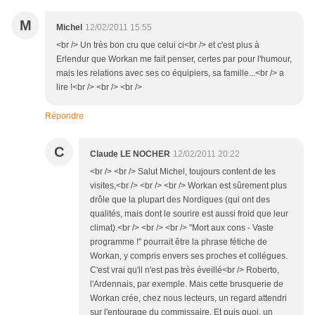
M
Michel
12/02/2011 15:55
<br /> Un très bon cru que celui ci<br /> et c'est plus à
Erlendur que Workan me fait penser, certes par pour l'humour,
mais les relations avec ses co équipiers, sa famille...<br /> a
lire !<br /> <br /> <br />
Répondre
C
Claude LE NOCHER
12/02/2011 20:22
<br /> <br /> Salut Michel, toujours content de tes
visites,<br /> <br /> <br /> Workan est sûrement plus
drôle que la plupart des Nordiques (qui ont des
qualités, mais dont le sourire est aussi froid que leur
climat).<br /> <br /> <br /> "Mort aux cons - Vaste
programme !" pourrait être la phrase fétiche de
Workan, y compris envers ses proches et collégues.
C'est vrai qu'il n'est pas très éveillé<br /> Roberto,
l'Ardennais, par exemple. Mais cette brusquerie de
Workan crée, chez nous lecteurs, un regard attendri
sur l'entourage du commissaire. Et puis quoi, un