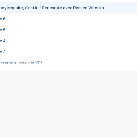
bey Maguire, c'est lui ! Rencontre avec Damien Witecka
e 6
e 5
e 4
e 3
s créatrices de la VF !
e 2
e 1
e Mektoub My Love arrive enfin ! Rencontre avec Shaïn Boumedine et Sal
i : après Toni en famille
elle réalise le bouleversant Dites lui que je l'aime
ais ! Rencontre autour de Vie privée de Rebecca Zlotowski