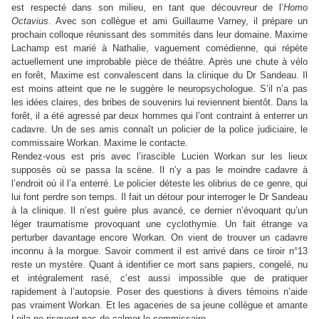
est respecté dans son milieu, en tant que découvreur de l’
Homo
Octavius
. Avec son collègue et ami Guillaume Varney, il prépare un
prochain colloque réunissant des sommités dans leur domaine. Maxime
Lachamp est marié à Nathalie, vaguement comédienne, qui répète
actuellement une improbable pièce de théâtre. Après une chute à vélo
en forêt, Maxime est convalescent dans la clinique du Dr Sandeau. Il
est moins atteint que ne le suggère le neuropsychologue. S’il n’a pas
les idées claires, des bribes de souvenirs lui reviennent bientôt. Dans la
forêt, il a été agressé par deux hommes qui l’ont contraint à enterrer un
cadavre. Un de ses amis connaît un policier de la police judiciaire, le
commissaire Workan. Maxime le contacte.
Rendez-vous est pris avec l’irascible Lucien Workan sur les lieux
supposés où se passa la scène. Il n’y a pas le moindre cadavre à
l’endroit où il l’a enterré. Le policier déteste les olibrius de ce genre, qui
lui font perdre son temps. Il fait un détour pour interroger le Dr Sandeau
à la clinique. Il n’est guère plus avancé, ce dernier n’évoquant qu’un
léger traumatisme provoquant une cyclothymie. Un fait étrange va
perturber davantage encore Workan. On vient de trouver un cadavre
inconnu à la morgue. Savoir comment il est arrivé dans ce tiroir n°13
reste un mystère. Quant à identifier ce mort sans papiers, congelé, nu
et intégralement rasé, c’est aussi impossible que de pratiquer
rapidement à l’autopsie. Poser des questions à divers témoins n’aide
pas vraiment Workan. Et les agaceries de sa jeune collègue et amante
Leila ne risquent pas de calmer le commissaire.