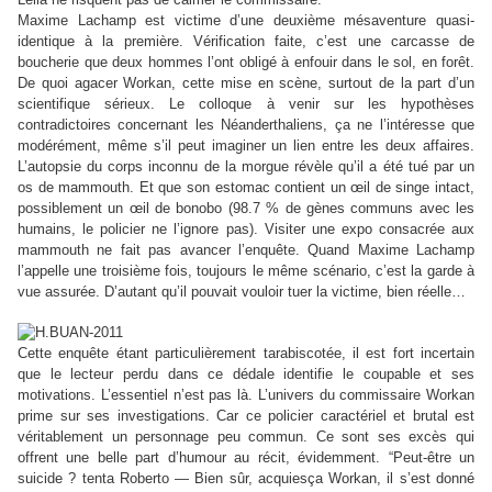
Maxime Lachamp est victime d’une deuxième mésaventure quasi-
identique à la première. Vérification faite, c’est une carcasse de
boucherie que deux hommes l’ont obligé à enfouir dans le sol, en forêt.
De quoi agacer Workan, cette mise en scène, surtout de la part d’un
scientifique sérieux. Le colloque à venir sur les hypothèses
contradictoires concernant les Néanderthaliens, ça ne l’intéresse que
modérément, même s’il peut imaginer un lien entre les deux affaires.
L’autopsie du corps inconnu de la morgue révèle qu’il a été tué par un
os de mammouth. Et que son estomac contient un œil de singe intact,
possiblement un œil de bonobo (98.7 % de gènes communs avec les
humains, le policier ne l’ignore pas). Visiter une expo consacrée aux
mammouth ne fait pas avancer l’enquête. Quand Maxime Lachamp
l’appelle une troisième fois, toujours le même scénario, c’est la garde à
vue assurée. D’autant qu’il pouvait vouloir tuer la victime, bien réelle…
Cette enquête étant particulièrement tarabiscotée, il est fort incertain
que le lecteur perdu dans ce dédale identifie le coupable et ses
motivations. L’essentiel n’est pas là. L’univers du commissaire Workan
prime sur ses investigations. Car ce policier caractériel et brutal est
véritablement un personnage peu commun. Ce sont ses excès qui
offrent une belle part d’humour au récit, évidemment.
“
Peut-être un
suicide ? tenta Roberto
—
Bien sûr, acquiesça Workan, il s’est donné