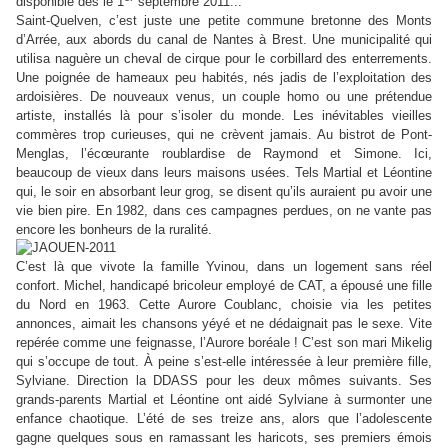
disponible dès le 1
septembre 2011...
Saint-Quelven, c’est juste une petite commune bretonne des Monts
d’Arrée, aux abords du canal de Nantes à Brest. Une municipalité qui
utilisa naguère un cheval de cirque pour le corbillard des enterrements.
Une poignée de hameaux peu habités, nés jadis de l’exploitation des
ardoisières. De nouveaux venus, un couple homo ou une prétendue
artiste, installés là pour s’isoler du monde. Les inévitables vieilles
commères trop curieuses, qui ne crèvent jamais. Au bistrot de Pont-
Menglas, l’écœurante roublardise de Raymond et Simone. Ici,
beaucoup de vieux dans leurs maisons usées. Tels Martial et Léontine
qui, le soir en absorbant leur grog, se disent qu’ils auraient pu avoir une
vie bien pire. En 1982, dans ces campagnes perdues, on ne vante pas
encore les bonheurs de la ruralité.
C’est là que vivote la famille Yvinou, dans un logement sans réel
confort. Michel, handicapé bricoleur employé de CAT, a épousé une fille
du Nord en 1963. Cette Aurore Coublanc, choisie via les petites
annonces, aimait les chansons yéyé et ne dédaignait pas le sexe. Vite
repérée comme une feignasse, l’Aurore boréale ! C’est son mari Mikelig
qui s’occupe de tout. À peine s’est-elle intéressée à leur première fille,
Sylviane. Direction la DDASS pour les deux mômes suivants. Ses
grands-parents Martial et Léontine ont aidé Sylviane à surmonter une
enfance chaotique. L’été de ses treize ans, alors que l’adolescente
gagne quelques sous en ramassant les haricots, ses premiers émois