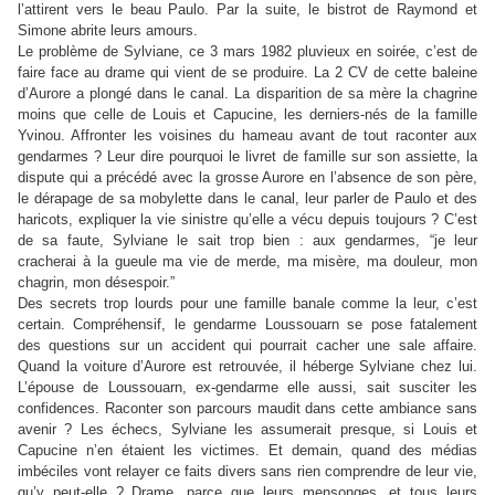
l’attirent vers le beau Paulo. Par la suite, le bistrot de Raymond et
Simone abrite leurs amours.
Le problème de Sylviane, ce 3 mars 1982 pluvieux en soirée, c’est de
faire face au drame qui vient de se produire. La 2 CV de cette baleine
d’Aurore a plongé dans le canal. La disparition de sa mère la chagrine
moins que celle de Louis et Capucine, les derniers-nés de la famille
Yvinou. Affronter les voisines du hameau avant de tout raconter aux
gendarmes ? Leur dire pourquoi le livret de famille sur son assiette, la
dispute qui a précédé avec la grosse Aurore en l’absence de son père,
le dérapage de sa mobylette dans le canal, leur parler de Paulo et des
haricots, expliquer la vie sinistre qu’elle a vécu depuis toujours ? C’est
de sa faute, Sylviane le sait trop bien : aux gendarmes,
“
je leur
cracherai à la gueule ma vie de merde, ma misère, ma douleur, mon
chagrin, mon désespoir.
”
Des secrets trop lourds pour une famille banale comme la leur, c’est
certain. Compréhensif, le gendarme Loussouarn se pose fatalement
des questions sur un accident qui pourrait cacher une sale affaire.
Quand la voiture d’Aurore est retrouvée, il héberge Sylviane chez lui.
L’épouse de Loussouarn, ex-gendarme elle aussi, sait susciter les
confidences. Raconter son parcours maudit dans cette ambiance sans
avenir ? Les échecs, Sylviane les assumerait presque, si Louis et
Capucine n’en étaient les victimes. Et demain, quand des médias
imbéciles vont relayer ce faits divers sans rien comprendre de leur vie,
qu’y peut-elle ? Drame, parce que leurs mensonges, et tous leurs