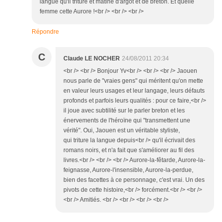
langue qu'il triture et mâtine d'argot et de breton. Et quelle
femme cette Aurore !<br /> <br /> <br />
Répondre
C
Claude LE NOCHER
24/08/2011 20:34
<br /> <br /> Bonjour Yv<br /> <br /> <br /> Jaouen
nous parle de "vraies gens" qui méritent qu'on mette
en valeur leurs usages et leur langage, leurs défauts
profonds et parfois leurs qualités : pour ce faire,<br />
il joue avec subtilité sur le parler breton et les
énervements de l'héroïne qui "transmettent une
vérité". Oui, Jaouen est un véritable styliste,
qui triture la langue depuis<br /> qu'il écrivait des
romans noirs, et n'a fait que s'améliorer au fil des
livres.<br /> <br /> <br /> Aurore-la-fêtarde, Aurore-la-
feignasse, Aurore-l'insensible, Aurore-la-perdue,
bien des facettes à ce personnage, c'est vrai. Un des
pivots de cette histoire,<br /> forcément.<br /> <br />
<br /> Amitiés. <br /> <br /> <br /> <br />