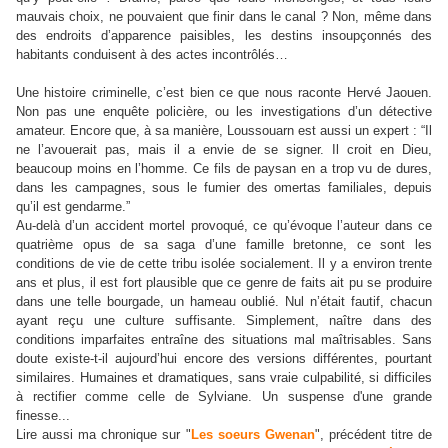
mauvais choix, ne pouvaient que finir dans le canal ? Non, même dans
des endroits d’apparence paisibles, les destins insoupçonnés des
habitants conduisent à des actes incontrôlés…
Une histoire criminelle, c’est bien ce que nous raconte Hervé Jaouen.
Non pas une enquête policière, ou les investigations d’un détective
amateur. Encore que, à sa manière, Loussouarn est aussi un expert :
“
Il
ne l’avouerait pas, mais il a envie de se signer. Il croit en Dieu,
beaucoup moins en l’homme. Ce fils de paysan en a trop vu de dures,
dans les campagnes, sous le fumier des omertas familiales, depuis
qu’il est gendarme.
”
Au-delà d’un accident mortel provoqué, ce qu’évoque l’auteur dans ce
quatrième opus de sa saga d’une famille bretonne, ce sont les
conditions de vie de cette tribu isolée socialement. Il y a environ trente
ans et plus, il est fort plausible que ce genre de faits ait pu se produire
dans une telle bourgade, un hameau oublié. Nul n’était fautif, chacun
ayant reçu une culture suffisante. Simplement, naître dans des
conditions imparfaites entraîne des situations mal maîtrisables. Sans
doute existe-t-il aujourd’hui encore des versions différentes, pourtant
similaires. Humaines et dramatiques, sans vraie culpabilité, si difficiles
à rectifier comme celle de Sylviane. Un suspense d'une grande
finesse...
Lire aussi ma chronique sur "
Les soeurs Gwenan
", précédent titre de