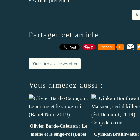
« Article précédent
Re
Partager cet article
Repost
0
S'inscrire à la newsletter
Vous aimerez aussi :
Olivier Barde-Cabuçon : Le
moine et le singe-roi (Babel
Oyinkan Braithwaite 