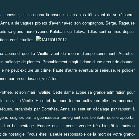
jeunesse, elle a connu la prison six ans plus tôt, avant de se réinsérer
 Anna a de vagues projets d’avenir avec son compagnon, Serge. Rageuse
abite sa grand-mère Yvonne Kaleban, qui l’éleva. Elles sont en froid depuis
tions conflictuelles.
na apprend que La Vieille vient de mourir d’empoisonnement. Autrefois
un mélange de plantes. Probablement s’agit-il donc d’une erreur de dosage.
e ne peut exclure un crime. Faute d’autre éventualité sérieuse, le policier
nnée par un surdosage, voilà tout.
orothée, et son mari invalide. Cette dame avoue sa grande admiration pour
ller chez La Vieille. En effet, la jeune femme cultive en elle ses rancœurs
bsèques, organisés par Dorothée, Anna se sent en décalage par rapport à
 gens soignés par la guérisseuse témoignent des bienfaits qu’elle apporta.
 d’un bel héritage. Encore qu’elle pense vendre très bientôt la maison
t de nostalgie.
“
Vous êtes la seule responsable de la mort de votre grand-