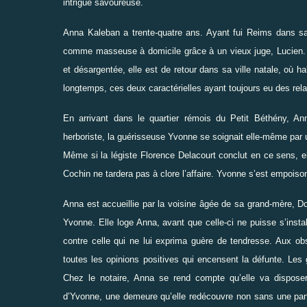
intrigue savoureuse.
Anna Kaleban a trente-quatre ans. Ayant fui Reims dans sa 
comme masseuse à domicile grâce à un vieux juge, Lucien.
et désargentée, elle est de retour dans sa ville natale, où h
longtemps, ces deux caractérielles ayant toujours eu des rela
En arrivant dans le quartier rémois du Petit Béthény, An
herboriste, la guérisseuse Yvonne se soignait elle-même par 
Même si la légiste Florence Delacourt conclut en ce sens, ell
Cochin ne tardera pas à clore l’affaire. Yvonne s’est empoiso
Anna est accueillie par la voisine âgée de sa grand-mère, D
Yvonne. Elle loge Anna, avant que celle-ci ne puisse s’insta
contre celle qui ne lui exprima guère de tendresse. Aux o
toutes les opinions positives qui encensent la défunte. Les
Chez le notaire, Anna se rend compte qu’elle va disposer
d’Yvonne, une demeure qu’elle redécouvre non sans une par