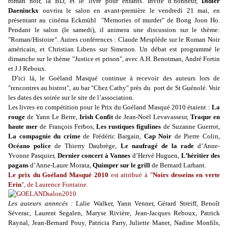
roman noir, la BD, et le livre pour enfants. Invité d’honneur,
Didier
Daeninckx
ouvrira le salon en avant-première le vendredi 21 mai, en
présentant au cinéma Eckmühl "Memories of murder" de Bong Joon Ho.
Pendant le salon (le samedi), il animera une discussion sur le thème:
"Roman/Histoire". Autres conférences : Claude Mesplède sur le Roman Noir
américain, et Christian Libens sur Simenon. Un débat est programmé le
dimanche sur le thème "Justice et prison", avec A.H. Benotman, André Fortin
et J J Reboux.
D’ici là, le Goéland Masqué continue à recevoir des auteurs lors de
"rencontres au bistrot", au bar "Chez Cathy" près du port de St Guénolé. Voir
les dates des soirée sur le site de l’association.
Les livres en compétition pour le Prix du Goéland Masqué 2010 étaient :
La
rouge
de Yann Le Berre,
Irish Confit
de Jean-Noël Levavasseur,
Traque en
haute mer
de François Ferbos,
Les rustiques figulines
de Suzanne Guerrot,
La compagnie du crime
de Frédéric Bargain,
Cap Noir
de Pierre Colin,
Océano police
de Thierry Daubrège,
Le naufragé de la rade
d’Anne-
Yvonne Pasquier,
Dernier concert à Vannes
d’Hervé Huguen,
L’héritier des
pagans
d’Anne-Laure Morata,
Quimper sur le grill
de Bernard Larhant.
Le prix du Goéland Masqué 2010
est attribué à "
Noirs desseins en verte
Erin
", de Laurence Fontaine.
Les auteurs annncés :
Lalie Walker, Yann Venner, Gérard Streiff, Benoît
Séverac, Laurent Segalen, Maryse Rivière, Jean-Jacques Reboux, Patrick
Raynal, Jean-Bernard Pouy, Patricia Parry, Juliette Manet, Nadine Monfils,