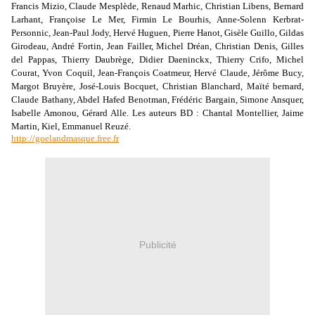
Francis Mizio, Claude Mesplède, Renaud Marhic, Christian Libens, Bernard
Larhant, Françoise Le Mer, Firmin Le Bourhis, Anne-Solenn Kerbrat-
Personnic, Jean-Paul Jody, Hervé Huguen, Pierre Hanot, Gisèle Guillo, Gildas
Girodeau, André Fortin, Jean Failler, Michel Dréan, Christian Denis, Gilles
del Pappas, Thierry Daubrège, Didier Daeninckx, Thierry Crifo, Michel
Courat, Yvon Coquil, Jean-François Coatmeur, Hervé Claude, Jérôme Bucy,
Margot Bruyère, José-Louis Bocquet, Christian Blanchard, Maïté bernard,
Claude Bathany, Abdel Hafed Benotman, Frédéric Bargain, Simone Ansquer,
Isabelle Amonou, Gérard Alle. Les auteurs BD : Chantal Montellier, Jaime
Martin, Kiel, Emmanuel Reuzé.
http://goelandmasque.free.fr
Publicité