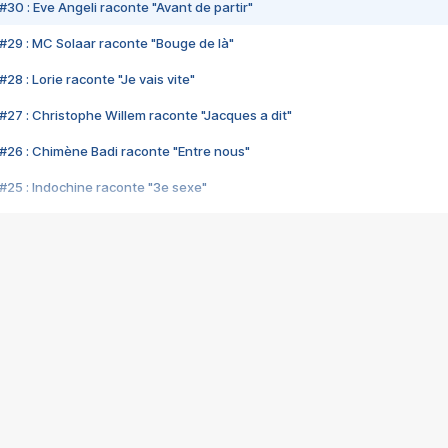
#30 : Eve Angeli raconte "Avant de partir"
#29 : MC Solaar raconte "Bouge de là"
28 : Lorie raconte "Je vais vite"
#27 : Christophe Willem raconte "Jacques a dit"
#26 : Chimène Badi raconte "Entre nous"
#25 : Indochine raconte "3e sexe"
#24 : Zaho raconte "C'est chelou"
#23 : Patrick Bruel raconte "Au café des délices"
#22 : Kyo raconte "Le chemin"
#21 : Nolwenn Leroy raconte "Cassé"
#20 : Patrick Hernandez raconte "Born to be alive"
#19 : Lorie raconte "Près de moi"
#18 : Michael Jones raconte "A nos actes manqués" (avec Jean-Jacque