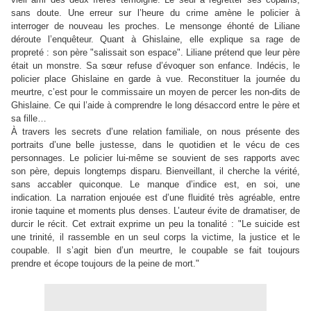
sans doute. Une erreur sur l’heure du crime amène le policier à
interroger de nouveau les proches. Le mensonge éhonté de Liliane
déroute l’enquêteur. Quant à Ghislaine, elle explique sa rage de
propreté : son père "salissait son espace". Liliane prétend que leur père
était un monstre. Sa sœur refuse d’évoquer son enfance. Indécis, le
policier place Ghislaine en garde à vue. Reconstituer la journée du
meurtre, c’est pour le commissaire un moyen de percer les non-dits de
Ghislaine. Ce qui l’aide à comprendre le long désaccord entre le père et
sa fille…
À travers les secrets d’une relation familiale, on nous présente des
portraits d’une belle justesse, dans le quotidien et le vécu de ces
personnages. Le policier lui-même se souvient de ses rapports avec
son père, depuis longtemps disparu. Bienveillant, il cherche la vérité,
sans accabler quiconque. Le manque d’indice est, en soi, une
indication. La narration enjouée est d’une fluidité très agréable, entre
ironie taquine et moments plus denses. L’auteur évite de dramatiser, de
durcir le récit. Cet extrait exprime un peu la tonalité : "Le suicide est
une trinité, il rassemble en un seul corps la victime, la justice et le
coupable. Il s’agit bien d’un meurtre, le coupable se fait toujours
prendre et écope toujours de la peine de mort."