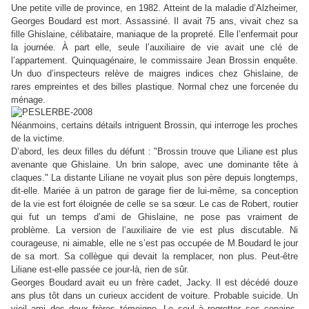
Une petite ville de province, en 1982. Atteint de la maladie d’Alzheimer,
Georges Boudard est mort. Assassiné. Il avait 75 ans, vivait chez sa
fille Ghislaine, célibataire, maniaque de la propreté. Elle l’enfermait pour
la journée. À part elle, seule l’auxiliaire de vie avait une clé de
l’appartement. Quinquagénaire, le commissaire Jean Brossin enquête.
Un duo d’inspecteurs relève de maigres indices chez Ghislaine, de
rares empreintes et des billes plastique. Normal chez une forcenée du
ménage.
Néanmoins, certains détails intriguent Brossin, qui interroge les proches
de la victime.
D’abord, les deux filles du défunt : "Brossin trouve que Liliane est plus
avenante que Ghislaine. Un brin salope, avec une dominante tête à
claques." La distante Liliane ne voyait plus son père depuis longtemps,
dit-elle. Mariée à un patron de garage fier de lui-même, sa conception
de la vie est fort éloignée de celle se sa sœur. Le cas de Robert, routier
qui fut un temps d’ami de Ghislaine, ne pose pas vraiment de
problème. La version de l’auxiliaire de vie est plus discutable. Ni
courageuse, ni aimable, elle ne s’est pas occupée de M.Boudard le jour
de sa mort. Sa collègue qui devait la remplacer, non plus. Peut-être
Liliane est-elle passée ce jour-là, rien de sûr.
Georges Boudard avait eu un frère cadet, Jacky. Il est décédé douze
ans plus tôt dans un curieux accident de voiture. Probable suicide. Un
vieil ami des deux frères témoigne. Le seul à regretter ses copains,